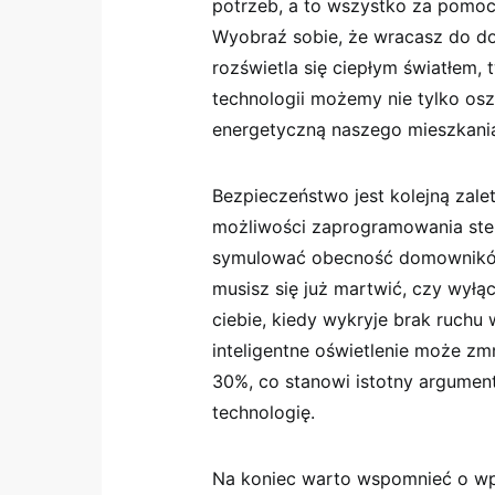
potrzeb, ‌a​ to wszystko za pomo
Wyobraź sobie,​ że wracasz do do
rozświetla się ciepłym światłem, t
technologii możemy nie tylko os
⁢energetyczną ‌naszego ‌mieszkani
Bezpieczeństwo ​jest kolejną zale
możliwości zaprogramowania ste
symulować obecność domowników,
musisz się już martwić, czy wyłąc
‍ciebie, kiedy⁢ wykryje brak ruchu
inteligentne oświetlenie może zmn
30%, co stanowi istotny ‍argumen
technologię.
Na koniec warto wspomnieć o wpł