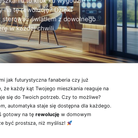
szkaniu to krok ku wygodzie i
 na tę rewolucję? Dzięki
 sterować światłem z dowolnego
rę w każdej chwili.
zmi jak futurystyczna fanaberia czy już
 że ⁢każdy kąt Twojego mieszkania reaguje na
uje się do Twoich potrzeb. Czy ​to możliwe?
m, automatyka staje⁢ się dostępna dla każdego.
teś gotowy na tę
rewolucję
w domowym
 być prostsza, niż​ myślisz!