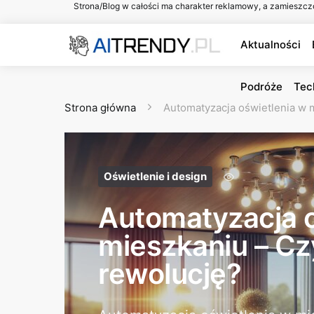
Strona/Blog w całości ma charakter reklamowy, a zamieszcz
Aktualności
Podróże
Tec
Strona główna
Automatyzacja oświetlenia w 
Oświetlenie i design
Automatyzacja o
mieszkaniu – Cz
rewolucję?