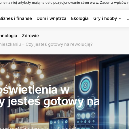
one na niej artykuły mają na celu pozycjonowanie stron www. Żaden z wpisów n
Biznes i finanse
Dom i wnętrza
Ekologia
Gry i hobby
L
hnologia
Zdrowie
mieszkaniu – Czy jesteś gotowy na rewolucję?
świetlenia w
y jesteś gotowy na