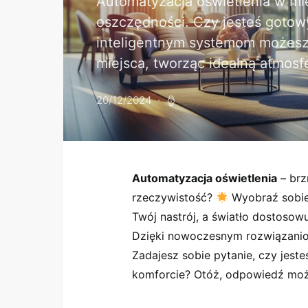
Automatyzacja oświetlenia w mie
oszczędności. Czy jesteś gotowy
inteligentnym systemom możesz
miejsca, tworząc idealną atmosfe
20/12/2024
Automatyzacja oświetlenia
⁤– br
rzeczywistość?
Wyobraź sobie,
Twój nastrój, a światło dostosow
Dzięki nowoczesnym⁢ rozwiązanio
Zadajesz sobie ​pytanie, czy⁢ jes
komforcie? Otóż, odpowiedź ​może