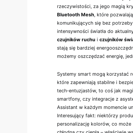
rzeczywistości, za jego magią kr
Bluetooth Mesh
, które pozwalaj
komunikujących się bez⁤ potrzeb
intensywności światła‌ do aktual
czujników ⁤ruchu
i
czujników świ
stają ​się bardziej energooszczęd
⁣możemy oszczędzać energię, ‌je
Systemy smart ​mogą korzystać r
które zapewniają stabilne i bezp
tech-entuzjastów, to coś jak magi
smartfony, czy ‌integracje z asy
Assistant w każdym momencie um
Interesujący fakt: niektórzy prod
personalizację kolorów, ⁣co może
chłodną czy ciepłą – właściwie ws