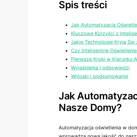
Spis treści
Jak Automatyzacja‌ Oświetl
Kluczowe Korzyści ⁤z Inteli
Jakie Technologie Kryją Się
Czy Inteligentne Oświetlenie
Pierwsze Kroki w Kierunku A
Wyjaśnienia i odpowiedzi
Wnioski i podsumowanie
Jak Automatyzacj
Nasze ‍Domy?
Automatyzacja oświetlenia w domu 
wprowadza nową jakość⁢ do‍ nasz