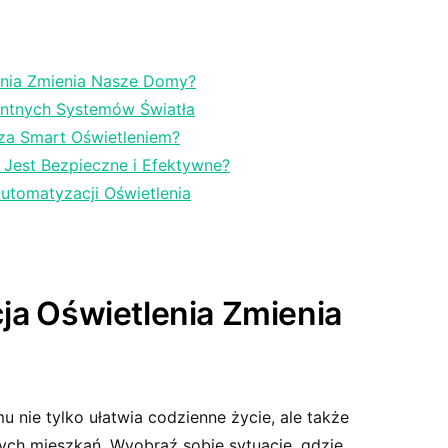
enia Zmienia Nasze Domy?
gentnych ⁣Systemów Światła
 za Smart Oświetleniem?
‍ Jest Bezpieczne ⁣i Efektywne?
utomatyzacji Oświetlenia
a⁣ Oświetlenia Zmienia
nie tylko ⁣ułatwia codzienne życie, ale także
ych mieszkań. Wyobraź sobie sytuację, gdzie