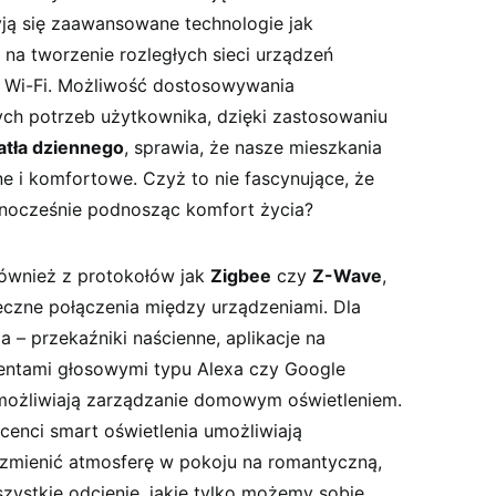
yją​ się zaawansowane technologie jak
ą na tworzenie rozległych sieci urządzeń
y Wi-Fi. ⁣Możliwość dostosowywania
nych potrzeb użytkownika, dzięki zastosowaniu
atła dziennego
, ⁢sprawia, że nasze⁢ mieszkania
ne i komfortowe. Czyż to nie fascynujące, że
dnocześnie podnosząc komfort ​życia?
ównież z protokołów​ jak
Zigbee
czy
Z-Wave
,
ieczne połączenia⁢ między urządzeniami. Dla
a – przekaźniki naścienne, aplikacje na
stentami głosowymi typu Alexa czy‌ Google
ożliwiają zarządzanie domowym oświetleniem.
ucenci smart oświetlenia umożliwiają⁤
 ​zmienić atmosferę w pokoju na romantyczną,
zystkie odcienie, ‌jakie tylko możemy sobie