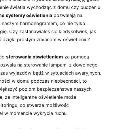
szenie światła wychodząc z domu czy budzeniu
tne systemy oświetlenia
pozwalają na
z naszym harmonogramem, co nie‍ tylko
ię. Czy ‌zastanawiałeś się kiedykolwiek, jak
ć dzięki prostym zmianom w oświetleniu?
 do
sterowania oświetleniem
za pomocą
pozwala na‍ sterowanie lampami z dowolnego
dczas wyjazdów ‍bądź w sytuacjach awaryjnych.
ności w domu podczas nieobecności, to
zwiększyć poziom bezpieczeństwa naszych
e, że inteligentne oświetlenie może
toringu, co stwarza możliwość
eł w momencie wykrycia ruchu.