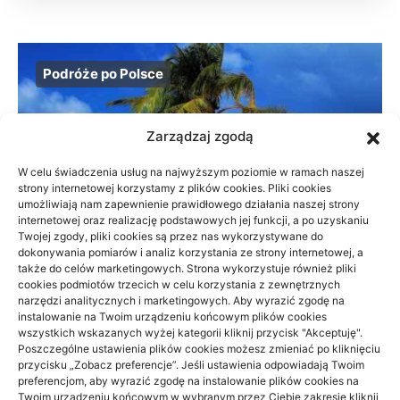
Podróże po Polsce
Zarządzaj zgodą
W celu świadczenia usług na najwyższym poziomie w ramach naszej
strony internetowej korzystamy z plików cookies. Pliki cookies
umożliwiają nam zapewnienie prawidłowego działania naszej strony
internetowej oraz realizację podstawowych jej funkcji, a po uzyskaniu
Twojej zgody, pliki cookies są przez nas wykorzystywane do
dokonywania pomiarów i analiz korzystania ze strony internetowej, a
także do celów marketingowych. Strona wykorzystuje również pliki
cookies podmiotów trzecich w celu korzystania z zewnętrznych
narzędzi analitycznych i marketingowych. Aby wyrazić zgodę na
instalowanie na Twoim urządzeniu końcowym plików cookies
wszystkich wskazanych wyżej kategorii kliknij przycisk "Akceptuję".
Beskid Śląski: widokowe szlaki na 1
Poszczególne ustawienia plików cookies możesz zmieniać po kliknięciu
dzień — wybór trasy
przycisku „Zobacz preferencje”. Jeśli ustawienia odpowiadają Twoim
preferencjom, aby wyrazić zgodę na instalowanie plików cookies na
Twoim urządzeniu końcowym w wybranym przez Ciebie zakresie kliknij