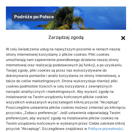
Podróże po Polsce
Zarządzaj zgodą
W celu świadczenia usług na najwyższym poziomie w ramach naszej
strony internetowej korzystamy z plików cookies. Pliki cookies
umożliwiają nam zapewnienie prawidłowego działania naszej strony
internetowej oraz realizację podstawowych jej funkcji, a po uzyskaniu
Twojej zgody, pliki cookies są przez nas wykorzystywane do
dokonywania pomiarów i analiz korzystania ze strony internetowej, a
także do celów marketingowych. Strona wykorzystuje również pliki
cookies podmiotów trzecich w celu korzystania z zewnętrznych
narzędzi analitycznych i marketingowych. Aby wyrazić zgodę na
instalowanie na Twoim urządzeniu końcowym plików cookies
wszystkich wskazanych wyżej kategorii kliknij przycisk "Akceptuję".
Beskid Śląski: widokowe szlaki na 1
Poszczególne ustawienia plików cookies możesz zmieniać po kliknięciu
dzień — wybór trasy
przycisku „Zobacz preferencje”. Jeśli ustawienia odpowiadają Twoim
preferencjom, aby wyrazić zgodę na instalowanie plików cookies na
Twoim urządzeniu końcowym w wybranym przez Ciebie zakresie kliknij
18/06/2026
przycisk "Akceptuję". Szczegółowe znajdziesz w
Polityce prywatności
.