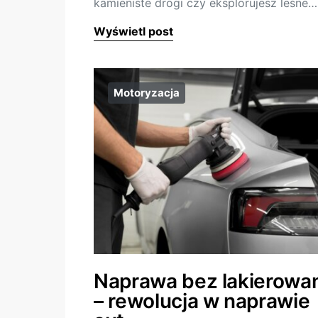
kamieniste drogi czy eksplorujesz leśne…
Wyświetl post
Motoryzacja
Naprawa bez lakierowa
– rewolucja w naprawie