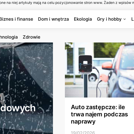
one na niej artykuły mają na celu pozycjonowanie stron www. Żaden z wpisów n
Biznes i finanse
Dom i wnętrza
Ekologia
Gry i hobby
L
hnologia
Zdrowie
odowych
Auto zastępcze: ile
trwa najem podczas
naprawy
19/02/2026