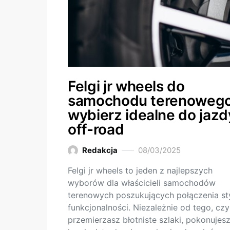
Felgi jr wheels do
samochodu terenowego
wybierz idealne do jazd
off-road
Redakcja
08/03/2025
Felgi jr wheels to jeden z najlepszych
wyborów dla właścicieli samochodów
terenowych poszukujących połączenia sty
funkcjonalności. Niezależnie od tego, czy
przemierzasz błotniste szlaki, pokonujes