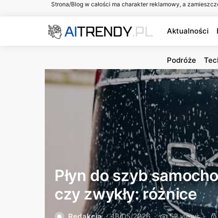
Strona/Blog w całości ma charakter reklamowy, a zamieszcz
Aktualności
Podróże
Tec
Płyn do szyb samoch
czy zwykły: różnice
Redakcja
18/05/2026
52 views