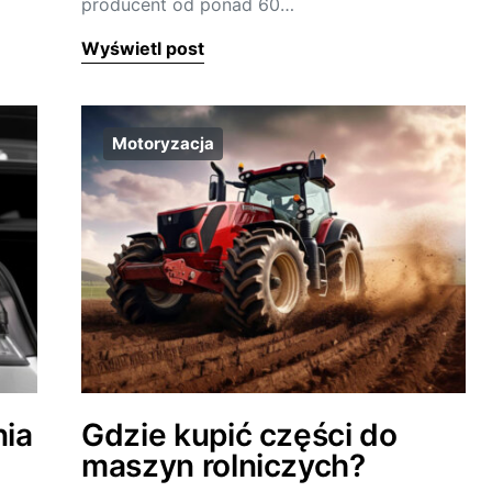
producent od ponad 60…
Wyświetl post
Motoryzacja
nia
Gdzie kupić części do
maszyn rolniczych?