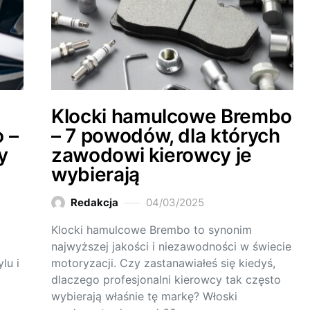
Klocki hamulcowe Brembo
 –
– 7 powodów, dla których
y
zawodowi kierowcy je
wybierają
Redakcja
04/03/2025
Klocki hamulcowe Brembo to synonim
najwyższej jakości i niezawodności w świecie
lu i
motoryzacji. Czy zastanawiałeś się kiedyś,
dlaczego profesjonalni kierowcy tak często
z
wybierają właśnie tę markę? Włoski