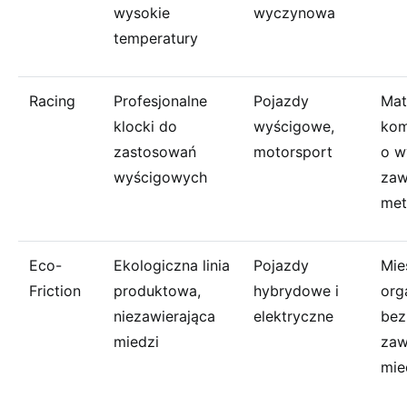
wysokie
wyczynowa
temperatury
Racing
Profesjonalne
Pojazdy
Mat
klocki do
wyścigowe,
ko
zastosowań
motorsport
o w
wyścigowych
zaw
met
Eco-
Ekologiczna linia
Pojazdy
Mie
Friction
produktowa,
hybrydowe i
org
niezawierająca
elektryczne
bez
miedzi
zaw
mie