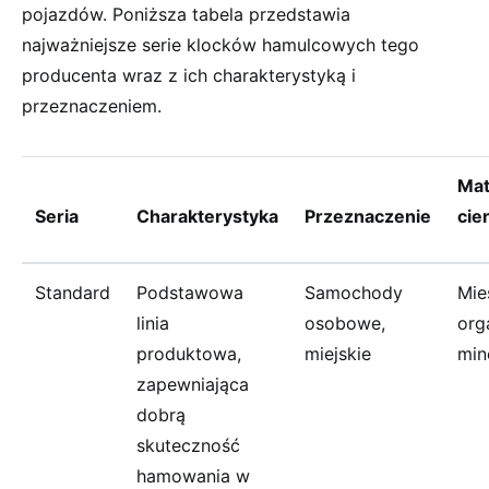
pojazdów. Poniższa tabela przedstawia
najważniejsze serie klocków hamulcowych tego
producenta wraz z ich charakterystyką i
przeznaczeniem.
Mat
Seria
Charakterystyka
Przeznaczenie
cie
Standard
Podstawowa
Samochody
Mie
linia
osobowe,
org
produktowa,
miejskie
min
zapewniająca
dobrą
skuteczność
hamowania w