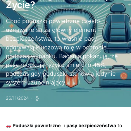
Życie?
Choć poduszki powietrzne często
uznawane są za główny element
bezpieczeństwa, to właśnie pasy
odgrywają kluczową rolę w ochronie
podczas wypadku. Badania pokazują, że
pasy redukują ryzyko śmierci o 45%,
podczas gdy poduszki stanowią jedynie
system uzupełniający.
26/11/2024
‍
Poduszki powietrzne
⁢ i
pasy bezpieczeństwa
to