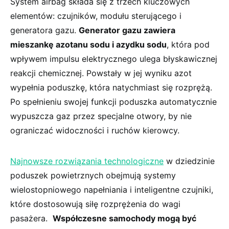
System airbag składa się z trzech kluczowych
elementów: czujników, modułu sterującego i
⁢generatora gazu.⁢
Generator gazu zawiera
mieszankę ⁣azotanu sodu i‍ azydku‌ sodu
, która pod
wpływem⁤ impulsu elektrycznego ulega błyskawicznej
reakcji chemicznej. Powstały ⁤w jej wyniku azot
⁢wypełnia poduszkę, ⁢która natychmiast się rozprężą.
Po spełnieniu swojej funkcji poduszka automatycznie
wypuszcza ⁢gaz przez specjalne otwory, by nie
ograniczać‍ widoczności i ruchów kierowcy.
Najnowsze rozwiązania technologiczne
w⁤ dziedzinie
poduszek powietrznych​ obejmują systemy
wielostopniowego napełniania i inteligentne czujniki,
które dostosowują siłę rozprężenia do wagi
pasażera. ⁢
Współczesne samochody mogą być