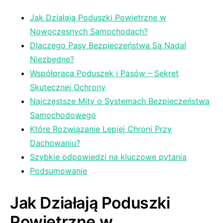
Jak ⁤Działają ⁣Poduszki Powietrzne w
Nowoczesnych Samochodach?
Dlaczego Pasy Bezpieczeństwa Są Nadal
Niezbędne?
Współpraca Poduszek i Pasów – Sekret
‌Skutecznej Ochrony
Najczęstsze Mity o Systemach Bezpieczeństwa
Samochodowego
Które Rozwiązanie Lepiej Chroni Przy
Dachowaniu?
Szybkie odpowiedzi na kluczowe ⁤pytania
Podsumowanie
Jak​ Działają Poduszki
Powietrzne w