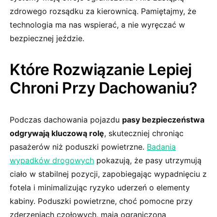
zdrowego rozsądku za kierownicą.⁢ Pamiętajmy, że
technologia ma nas wspierać, a⁤ nie wyręczać w
bezpiecznej​ jeździe.
Które ⁣Rozwiązanie Lepiej
‍Chroni Przy⁢ Dachowaniu?
Podczas‌ dachowania pojazdu
pasy bezpieczeństwa
⁤odgrywają‌ kluczową rolę
, skuteczniej chroniąc
pasażerów niż poduszki ‌powietrzne.
Badania
wypadków drogowych
pokazują, że⁢ pasy utrzymują
ciało ‍w stabilnej pozycji, zapobiegając wypadnięciu z
fotela i ‌minimalizując ‍ryzyko uderzeń o elementy
kabiny. Poduszki powietrzne, choć pomocne przy
zderzeniach czołowych, mają ograniczoną