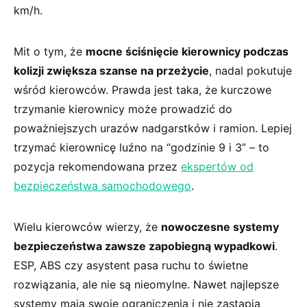
km/h.
Mit o tym, że
mocne ściśnięcie kierownicy‍ podczas
kolizji zwiększa szanse na ⁢przeżycie
, ​nadal pokutuje
wśród kierowców.​ Prawda jest taka, że kurczowe
trzymanie kierownicy może prowadzić do
poważniejszych ‌urazów nadgarstków ‍i ramion. Lepiej
trzymać kierownicę luźno na “godzinie ⁣9 ⁤i 3” – to
pozycja rekomendowana przez
ekspertów od‌
bezpieczeństwa samochodowego
.
Wielu kierowców wierzy, ⁣że
nowoczesne systemy ​
bezpieczeństwa zawsze zapobiegną wypadkowi
.
ESP, ABS ‍czy​ asystent pasa ruchu to świetne
rozwiązania, ale nie są nieomylne. Nawet‌ najlepsze ​
systemy‍ mają swoje⁤ ograniczenia i nie zastąpią