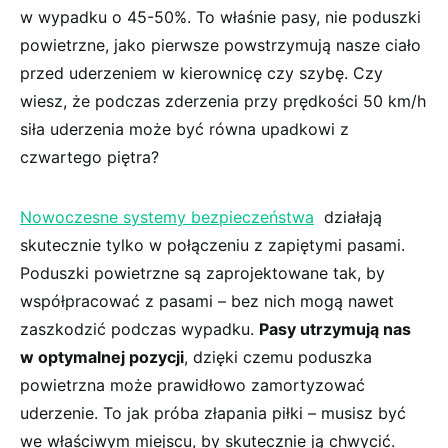
w wypadku⁤ o ‍45-50%. To właśnie pasy,⁤ nie poduszki
powietrzne, jako pierwsze powstrzymują⁣ nasze ciało
przed⁣ uderzeniem w kierownicę czy szybę. Czy
wiesz, ​że⁢ podczas zderzenia‍ przy prędkości 50 km/h
siła​ uderzenia‌ może być równa upadkowi z
czwartego piętra?
Nowoczesne systemy‍ bezpieczeństwa
⁣ działają
skutecznie ⁣tylko w połączeniu​ z zapiętymi pasami.
⁤Poduszki powietrzne są zaprojektowane tak, by
współpracować ⁢z pasami – bez nich mogą nawet
zaszkodzić podczas wypadku.
Pasy utrzymują ‍nas‍
w optymalnej pozycji
, dzięki czemu ​poduszka
powietrzna może ​prawidłowo zamortyzować
uderzenie. To jak próba złapania piłki – musisz być
we właściwym miejscu, by skutecznie ją chwycić.