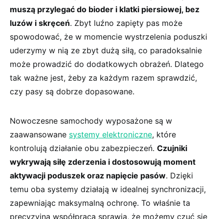
muszą przylegać do bioder i ⁣klatki piersiowej,‌ bez
luzów i skręceń
.‌ Zbyt luźno zapięty pas może
spowodować, że w momencie​ wystrzelenia ⁣poduszki
uderzymy ‍w nią ze zbyt dużą siłą, ⁢co paradoksalnie‍
może prowadzić do dodatkowych obrażeń. Dlatego
tak ważne jest, żeby za każdym ⁢razem sprawdzić,
czy pasy są dobrze dopasowane.
Nowoczesne samochody wyposażone są w⁤
zaawansowane
systemy elektroniczne
, które
kontrolują działanie obu ⁣zabezpieczeń.⁤
Czujniki
wykrywają⁢ siłę zderzenia i dostosowują moment‍
aktywacji poduszek‌ oraz napięcie pasów
. Dzięki
temu oba ⁣systemy działają⁣ w idealnej synchronizacji,
zapewniając maksymalną ochronę. To właśnie ta
precyzyjna współpraca sprawia, że możemy czuć się