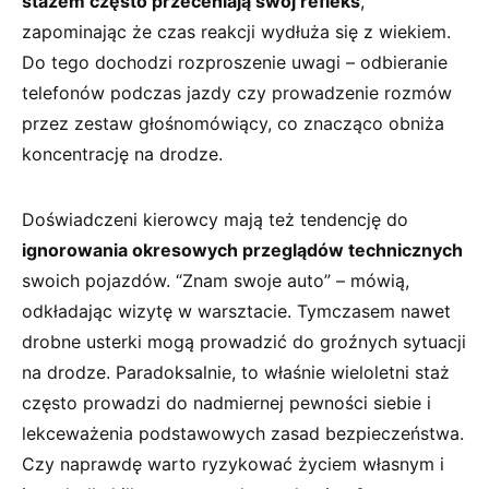
stażem często przeceniają⁣ swój refleks
,
zapominając że czas ​reakcji wydłuża‍ się​ z wiekiem.
Do tego ⁤dochodzi‍ rozproszenie uwagi – odbieranie
telefonów podczas ‍jazdy ​czy prowadzenie rozmów
przez zestaw głośnomówiący, co znacząco obniża
koncentrację na drodze.
Doświadczeni kierowcy mają też tendencję do
ignorowania okresowych przeglądów technicznych
swoich pojazdów. “Znam swoje auto” – mówią,
odkładając wizytę w warsztacie. Tymczasem nawet⁣
drobne ⁤usterki⁤ mogą prowadzić do groźnych sytuacji
na drodze. Paradoksalnie, to ‍właśnie ⁤wieloletni ⁤staż
często prowadzi do nadmiernej pewności siebie i
lekceważenia podstawowych zasad bezpieczeństwa.
Czy ⁢naprawdę ‌warto ryzykować życiem własnym i⁣