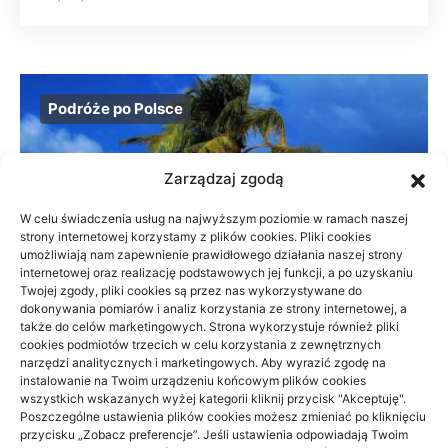
Podróże po Polsce
Zarządzaj zgodą
W celu świadczenia usług na najwyższym poziomie w ramach naszej
strony internetowej korzystamy z plików cookies. Pliki cookies
umożliwiają nam zapewnienie prawidłowego działania naszej strony
internetowej oraz realizację podstawowych jej funkcji, a po uzyskaniu
Twojej zgody, pliki cookies są przez nas wykorzystywane do
dokonywania pomiarów i analiz korzystania ze strony internetowej, a
także do celów marketingowych. Strona wykorzystuje również pliki
cookies podmiotów trzecich w celu korzystania z zewnętrznych
narzędzi analitycznych i marketingowych. Aby wyrazić zgodę na
instalowanie na Twoim urządzeniu końcowym plików cookies
wszystkich wskazanych wyżej kategorii kliknij przycisk "Akceptuję".
Beskid Śląski: widokowe szlaki na 1
Poszczególne ustawienia plików cookies możesz zmieniać po kliknięciu
dzień — wybór trasy
przycisku „Zobacz preferencje”. Jeśli ustawienia odpowiadają Twoim