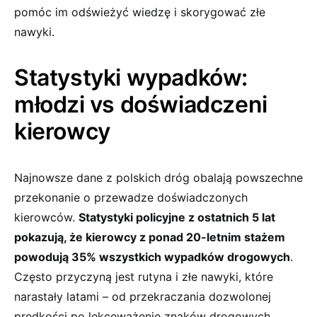
pomóc im odświeżyć ‌wiedzę i skorygować ‌złe
nawyki.
Statystyki wypadków:
młodzi⁢ vs doświadczeni
kierowcy
Najnowsze dane z polskich dróg​ obalają powszechne
przekonanie o przewadze doświadczonych
kierowców.
Statystyki policyjne z ostatnich 5 lat
pokazują, że⁢ kierowcy⁤ z ponad ⁢20-letnim stażem
powodują 35% ‌wszystkich ⁤wypadków drogowych
.
Często przyczyną⁣ jest‍ rutyna i złe nawyki, które
⁢narastały latami – od ⁤przekraczania dozwolonej
prędkości ‍po lekceważenie znaków drogowych.