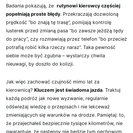
Badania pokazują, że ‍
rutynowi ‌kierowcy częściej
popełniają proste błędy
. Przekraczają dozwoloną
prędkość ⁢”bo⁣ znają tę trasę”, pomijają kontrolę
⁤lusterek ⁣przed zmianą pasa “bo ‍zawsze jeżdżą tędy⁣
do pracy”, ‌czy rozmawiają przez telefon “bo przecież
potrafią robić ⁤kilka rzeczy naraz”. Taka pewność
siebie może być⁤ zgubna – wystarczy chwila
nieuwagi, by doszło do kolizji.
Jak⁣ więc zachować czujność mimo lat za
kierownicą?
Kluczem jest świadoma jazda
. Traktuj
każdą podróż jak⁤ nowe⁤ wyzwanie, regularnie⁤
odświeżaj wiedzę ‌o przepisach i nie lekceważ
zmieniających ‍się warunków na drodze. Pamiętaj:⁤ to,
że przejechałeś bezpiecznie tysiące ‌kilometrów, nie
gwarantuje, że następny nie będzie tym pechowym.