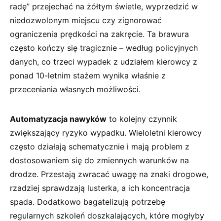
radę” przejechać ⁢na żółtym ⁤świetle, wyprzedzić w
niedozwolonym miejscu czy zignorować
ograniczenia prędkości na zakręcie. Ta ⁤brawura
często kończy się tragicznie – według policyjnych
danych, co trzeci wypadek z‍ udziałem kierowcy z​
ponad​ 10-letnim ‍stażem ⁢wynika właśnie z
przeceniania własnych⁣ możliwości.
Automatyzacja nawyków
to kolejny czynnik
zwiększający ⁤ryzyko wypadku. Wieloletni​ kierowcy‌
często działają schematycznie i mają problem z
dostosowaniem się do zmiennych warunków na
drodze. Przestają zwracać uwagę‌ na⁤ znaki drogowe,⁢
rzadziej sprawdzają lusterka,‌ a ​ich koncentracja
spada. Dodatkowo bagatelizują potrzebę
regularnych szkoleń doszkalających, które mogłyby