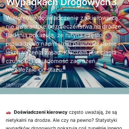
Wypadkach Drogowych3
Wieloletnie doświadczenie za kierownicą
nie gwarantuje bezpieczeństwa na drodze.
Badania pokazują, że rutyna często
prowadzi do nadmiernej pewności siebie i
lekceważenia zasad. Kluczem jest ciągła
czujność i świadomość zagrożeń,
niezależnie od stażu.
18/11/2024
⁢
Doświadczeni kierowcy
często uważają, że są
nietykalni na​ drodze. Ale ‍czy na​ pewno? Statystyki
wypadków drogowych pokazują coś zupełnie ⁢innego.‍