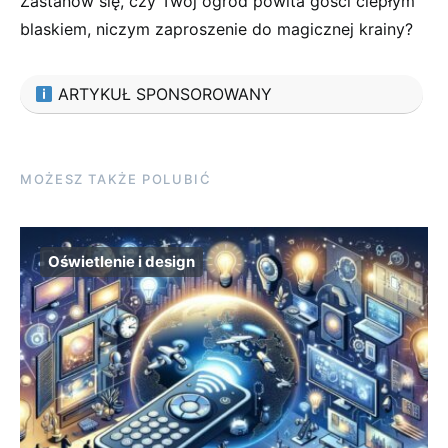
⁣Zastanów ​się, czy Twój ogród powita⁤ gości ⁢ciepłym
blaskiem, niczym zaproszenie do magicznej krainy?
ARTYKUŁ SPONSOROWANY
MOŻESZ TAKŻE POLUBIĆ
Oświetlenie i design