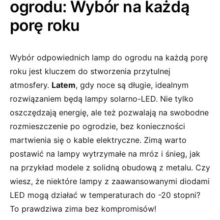
ogrodu:‍ Wybór na każdą
⁣porę roku
Wybór odpowiednich lamp do ‌ogrodu ‌na ⁢każdą ​porę
‌roku ⁣jest kluczem do ⁢stworzenia‍ przytulnej‌
atmosfery.
Latem
, gdy noce są długie, idealnym
rozwiązaniem będą lampy ⁤solarno-LED.‌ Nie ‍tylko⁣
oszczędzają energię, ale też pozwalają na ‌swobodne⁣
rozmieszczenie po ogrodzie, bez⁢ konieczności
martwienia się o kable elektryczne. Zimą‌ warto‍
postawić na lampy ⁣wytrzymałe⁢ na​ mróz i śnieg, jak ​
na przykład ​modele​ z ​solidną‍ obudową z‍ metalu. ⁣Czy
wiesz, że niektóre lampy z zaawansowanymi diodami
LED mogą ⁤działać w temperaturach do -20 stopni?
To prawdziwa​ zima bez kompromisów!