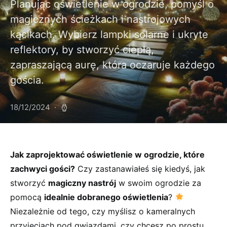
Planując oświetlenie w ogrodzie, pomyśl o
magicznych ścieżkach i nastrojowych
kącikach. Wybierz lampki solarne i ukryte
reflektory, by stworzyć ciepłą,
zapraszającą aurę, która oczaruje każdego
gościa.
18/12/2024
Jak zaprojektować oświetlenie w ⁣ogrodzie, które
zachwyci ​gości?
Czy zastanawiałeś się ​kiedyś, jak
stworzyć
magiczny nastrój
w swoim ogrodzie za
pomocą
idealnie dobranego oświetlenia
? ‍
Niezależnie od tego, czy myślisz o⁤ kameralnych
przyjęciach pod gwiazdami, czy‍ chcesz po prostu ​