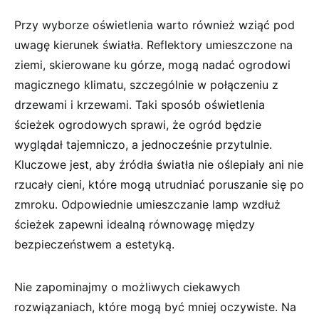
Przy wyborze oświetlenia⁤ warto ​również ⁢wziąć pod
uwagę ⁤kierunek​ światła. Reflektory​ umieszczone na
ziemi, skierowane⁣ ku górze,⁤ mogą ​nadać ‍ogrodowi⁣
magicznego ⁢klimatu, szczególnie w połączeniu z
⁤drzewami ‌i krzewami.⁣ Taki sposób oświetlenia
ścieżek ogrodowych sprawi, ⁤że ogród będzie
wyglądał⁣ tajemniczo,‍ a ⁤jednocześnie przytulnie.
Kluczowe jest, aby ​źródła światła nie oślepiały ani nie‍
rzucały cieni, które mogą utrudniać poruszanie się po
zmroku. ‍Odpowiednie ⁤umieszczanie lamp ‍wzdłuż
ścieżek​ zapewni idealną⁣ równowagę między
bezpieczeństwem a estetyką.
Nie zapominajmy o możliwych​ ciekawych⁢
rozwiązaniach,‌ które‌ mogą być ​mniej⁤ oczywiste. Na