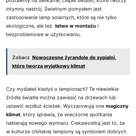
postawmy na delikatne, ciepłe‌ światło,⁣ które tworzy⁢
intymny nastrój. Świetnym pomysłem ⁣jest
‍zastosowanie⁣ lamp solarnych, które są nie tylko
ekologiczne, ale ⁤też ‌
łatwe⁤ w montażu
⁣i
bezproblemowe w użytkowaniu.
Zobacz
Nowoczesne żyrandole do sypialni,
które tworzą wyjątkowy klimat
Czy⁣ myślałeś kiedyś o ​lampionach? ⁣Te niewielkie
źródła światła można zawiesić na drzewach‌ lub
ustawić wzdłuż ⁢ścieżek. Wyczarowują one
magiczny
klimat
, który sprawia, że ⁣wieczorne spotkania​
nabierają nowego wymiaru.⁤ Ciekawostką jest ​to, że
w kulturze⁤ chińskiej lampiony​ są⁣ symbolem ​dobrych