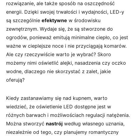
rozwiązanie, ale także sposób ‍na oszczędność
energii.⁤ Dzięki swojej trwałości i ⁤wydajności, LED-y
są szczególnie
efektywne
w środowisku⁣
zewnętrznym. Wydaje‍ się, ⁣że są stworzone do⁣
ogrodów, ponieważ ⁢emitują minimalne ciepło, co jest
ważne w cieplejsze noce i nie przyciągają‍ komarów.
‌Ale czy ⁤rzeczywiście warto je ​wybrać? Skoro
⁢możemy ‍nimi oświetlić alejki, nasadzenia czy oczko
wodne, dlaczego nie skorzystać z zalet, ​jakie
oferują?
Kiedy zastanawiamy się nad kupnem, warto⁤
wiedzieć, ⁣że oświetlenie LED dostępne jest w
różnych barwach⁤ i możliwościach regulacji​ natężenia.⁤
Można stworzyć
nastrój
​według ​własnego ​uznania,
niezależnie od tego,‍ czy planujemy romantyczny