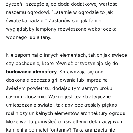
życzeń i szczęścia, co doda ‌dodatkowej‍ wartości
naszemu ogrodowi. “Latarnie w ogrodzie to jak
światełka nadziei.” Zastanów się, jak fajnie
wyglądałyby⁢ lampiony rozwieszone ​wokół​ oczka
wodnego lub altany.
Nie‍ zapominaj o innych elementach, takich‌ jak świece
czy pochodnie, które ⁣również ⁤przyczyniają się do
budowania atmosfery
. Sprawdzają ⁤się one
doskonale ⁣podczas grillowania‌ lub imprez na
świeżym powietrzu, dodając ‍tym samym uroku
całemu otoczeniu. Ważne jest też strategiczne
umieszczenie świateł, tak aby podkreślały piękno
roślin czy unikalnych elementów⁣ architektury ogrodu.
Może⁣ warto pomyśleć o​ oświetleniu ⁤dekoracyjnych
⁢kamieni albo małej fontanny? Taka aranżacja nie