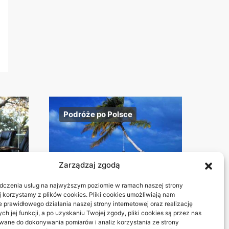
Podróże po Polsce
Zarządzaj zgodą
dczenia usług na najwyższym poziomie w ramach naszej strony
j korzystamy z plików cookies. Pliki cookies umożliwiają nam
 prawidłowego działania naszej strony internetowej oraz realizację
Beskid Śląski:
h jej funkcji, a po uzyskaniu Twojej zgody, pliki cookies są przez nas
ane do dokonywania pomiarów i analiz korzystania ze strony
lna:
widokowe szlaki na 1