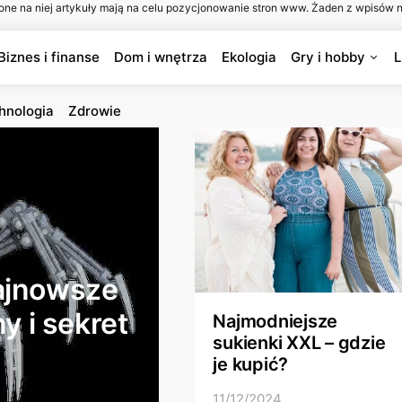
one na niej artykuły mają na celu pozycjonowanie stron www. Żaden z wpisów n
Biznes i finanse
Dom i wnętrza
Ekologia
Gry i hobby
L
hnologia
Zdrowie
najnowsze
ny i sekret
Najmodniejsze
sukienki XXL – gdzie
je kupić?
11/12/2024