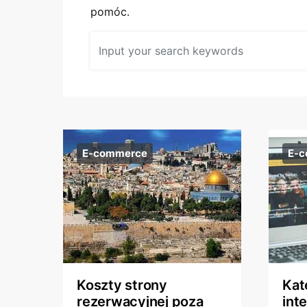
pomóc.
Wyszukaj:
E-commerce
E-
Koszty strony
Kat
rezerwacyjnej poza
int