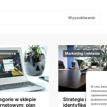
Wyszukiwanie
commerce
Marketing i reklama
W celu świa
internetowe
zapewnienie
egorie w sklepie
Strategia marki czy
podstawowyc
wykorzystyw
ernetowym: plan
identyfikacja wizua