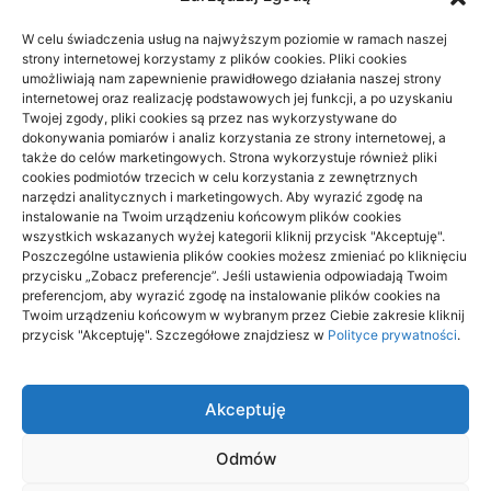
W celu świadczenia usług na najwyższym poziomie w ramach naszej
strony internetowej korzystamy z plików cookies. Pliki cookies
umożliwiają nam zapewnienie prawidłowego działania naszej strony
internetowej oraz realizację podstawowych jej funkcji, a po uzyskaniu
Twojej zgody, pliki cookies są przez nas wykorzystywane do
dokonywania pomiarów i analiz korzystania ze strony internetowej, a
także do celów marketingowych. Strona wykorzystuje również pliki
cookies podmiotów trzecich w celu korzystania z zewnętrznych
narzędzi analitycznych i marketingowych. Aby wyrazić zgodę na
instalowanie na Twoim urządzeniu końcowym plików cookies
wszystkich wskazanych wyżej kategorii kliknij przycisk "Akceptuję".
Beskid Śląski: widokowe szlaki na 1
Poszczególne ustawienia plików cookies możesz zmieniać po kliknięciu
dzień — wybór trasy
przycisku „Zobacz preferencje”. Jeśli ustawienia odpowiadają Twoim
preferencjom, aby wyrazić zgodę na instalowanie plików cookies na
Twoim urządzeniu końcowym w wybranym przez Ciebie zakresie kliknij
18/06/2026
przycisk "Akceptuję". Szczegółowe znajdziesz w
Polityce prywatności
.
Akceptuję
Odmów
aitrendy.pl