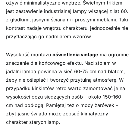
‌ożywić minimalistyczne wnętrze. ⁣Świetnym trikiem
jest zestawienie industrialnej lampy wiszącej z lat 60.
z ⁢gładkimi, jasnymi ścianami i ​prostymi meblami.​ Taki‌
kontrast​ nadaje wnętrzu​ charakteru, jednocześnie nie
przytłaczając go nadmiarem wzorów.
Wysokość montażu‌
oświetlenia‌ vintage
ma ogromne
znaczenie dla końcowego efektu. Nad ​stołem w
jadalni lampa powinna wisieć 60-75 cm nad blatem,
żeby nie oślepiać i tworzyć​ przytulną atmosferę. W
przypadku kinkietów retro warto zamontować je na
wysokości oczu siedzących osób – około 150-160
‍cm nad podłogą. Pamiętaj⁤ też ‍o mocy żarówek –
zbyt jasne światło może zepsuć​ klimatyczny
charakter starych lamp.