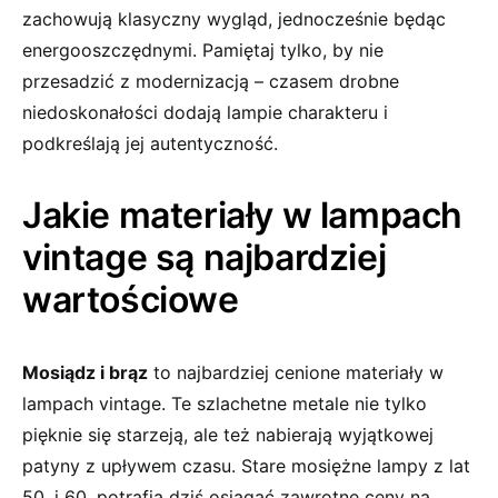
zachowują ​klasyczny wygląd, jednocześnie będąc
energooszczędnymi. Pamiętaj tylko, by nie
⁤przesadzić z ⁢modernizacją – czasem drobne
niedoskonałości dodają lampie charakteru i
podkreślają‌ jej autentyczność.
Jakie ‍materiały w lampach
vintage ‍są najbardziej
wartościowe
Mosiądz i brąz
to najbardziej cenione materiały⁢ w
lampach vintage. Te szlachetne ⁢metale nie tylko
pięknie się starzeją, ale też nabierają wyjątkowej
patyny z upływem ‍czasu. Stare mosiężne lampy z lat
50. i ‌60.‌ potrafią dziś osiągać zawrotne‌ ceny na