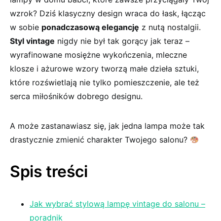
wzrok? Dziś klasyczny design wraca do łask, łącząc
w sobie⁤
ponadczasową elegancję
z nutą nostalgii.
Styl vintage
nigdy nie⁤ był tak ⁢gorący jak ⁢teraz –
wyrafinowane mosiężne wykończenia, ‍mleczne
klosze i ażurowe wzory tworzą małe dzieła ⁣sztuki,⁣
które rozświetlają‍ nie tylko pomieszczenie, ale‌ też
serca miłośników dobrego designu. ‍
A może⁢ zastanawiasz się, jak jedna lampa⁣ może tak
drastycznie zmienić charakter Twojego salonu?⁢
Spis treści
Jak wybrać stylową lampę‍ vintage do ‌salonu –
poradnik