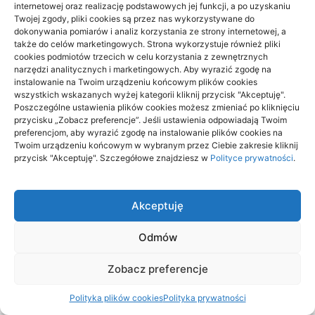
Podróże po Polsce
internetowej oraz realizację podstawowych jej funkcji, a po uzyskaniu
Twojej zgody, pliki cookies są przez nas wykorzystywane do
dokonywania pomiarów i analiz korzystania ze strony internetowej, a
także do celów marketingowych. Strona wykorzystuje również pliki
cookies podmiotów trzecich w celu korzystania z zewnętrznych
narzędzi analitycznych i marketingowych. Aby wyrazić zgodę na
instalowanie na Twoim urządzeniu końcowym plików cookies
wszystkich wskazanych wyżej kategorii kliknij przycisk "Akceptuję".
Poszczególne ustawienia plików cookies możesz zmieniać po kliknięciu
przycisku „Zobacz preferencje”. Jeśli ustawienia odpowiadają Twoim
preferencjom, aby wyrazić zgodę na instalowanie plików cookies na
Twoim urządzeniu końcowym w wybranym przez Ciebie zakresie kliknij
przycisk "Akceptuję". Szczegółowe znajdziesz w
Polityce prywatności
.
Akceptuję
Beskid Śląski: widokowe szlaki na 1
dzień — wybór trasy
Odmów
18/06/2026
Zobacz preferencje
Polityka plików cookies
Polityka prywatności