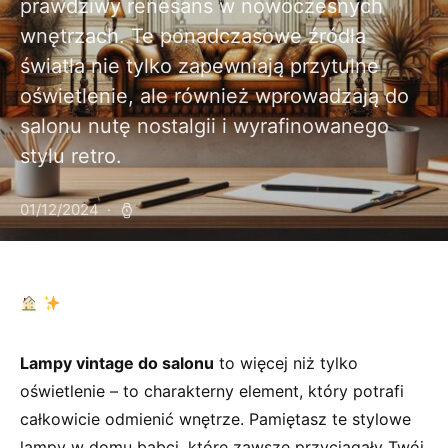
prawdziwy renesans w nowoczesnych
wnętrzach. Te ponadczasowe źródła
światła nie tylko zapewniają przytulne
oświetlenie, ale również wprowadzają do
salonu nutę nostalgii i wyrafinowanego
stylu retro.
01/12/2024
​
‍
Lampy vintage do salonu
to więcej ‍niż tylko
oświetlenie – to charakterny element, ​który potrafi
całkowicie odmienić wnętrze. Pamiętasz te ​stylowe⁢
lampy w domu⁢ babci,‌ które zawsze ⁢przyciągały Twój