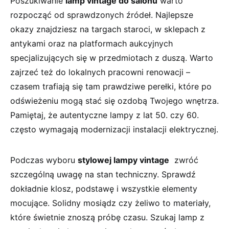
Poszukiwanie
lamp vintage do salonu
warto
rozpocząć od sprawdzonych ​źródeł. Najlepsze
okazy ⁤znajdziesz na targach staroci, w sklepach z
antykami oraz na platformach aukcyjnych
specjalizujących się w przedmiotach z duszą. Warto
zajrzeć ‌też do lokalnych ‌pracowni renowacji⁢ –
czasem trafiają się tam prawdziwe​ perełki, ​które po
odświeżeniu mogą stać się ozdobą Twojego wnętrza.
Pamiętaj, że autentyczne lampy z lat 50. czy 60.
często ‍wymagają modernizacji ‌instalacji elektrycznej.
Podczas wyboru
stylowej lampy vintage
‍ zwróć
szczególną⁢ uwagę na stan ⁤techniczny. Sprawdź
dokładnie klosz, podstawę i wszystkie elementy
mocujące. Solidny ⁣mosiądz czy ⁤żeliwo to materiały,
które świetnie znoszą próbę czasu.⁤ Szukaj lamp z