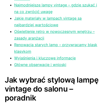
Najmodniejsze lampy vintage – gdzie szukać i
na co⁣ zwrócić ⁢uwagę
Jakie materiały w lampach​ vintage są
najbardziej wartościowe
Oświetlenie retro w nowoczesnym wnętrzu –
zasady aranżacji
Renowacja⁤ starych ⁢lamp – przywracamy blask
klasykom
Wyjaśnienia i ⁤kluczowe informacje
Główne obserwacje i wnioski
Jak wybrać stylową lampę
vintage do salonu –
⁣poradnik