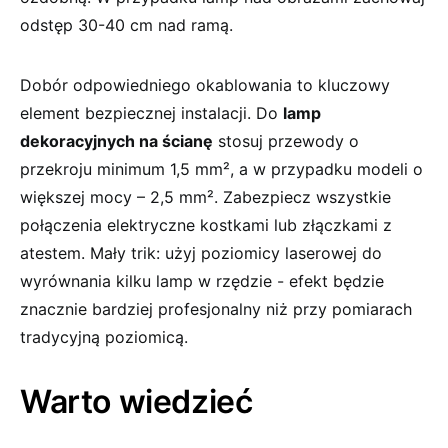
odstęp 30-40 cm nad ramą.
Dobór odpowiedniego okablowania to kluczowy
element ‍bezpiecznej instalacji.⁢ Do
lamp​
dekoracyjnych na ścianę
⁢stosuj przewody⁢ o
⁤przekroju‌ minimum 1,5 mm², a w przypadku ⁢modeli o⁣
większej⁤ mocy – 2,5 mm². Zabezpiecz wszystkie
połączenia elektryczne kostkami lub‌ złączkami z
atestem. Mały trik: ⁣użyj poziomicy laserowej do⁤
wyrównania kilku lamp w⁤ rzędzie -⁢ efekt będzie⁤
znacznie bardziej profesjonalny​ niż przy pomiarach
tradycyjną poziomicą.
Warto wiedzieć