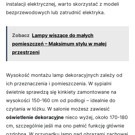
⁢instalacji elektrycznej,⁢ warto⁢ skorzystać z modeli
bezprzewodowych ⁤lub zatrudnić elektryka.
Zobacz
Lampy wiszące do małych
pomieszczeń – Maksimum stylu w małej
przestrzeni
Wysokość ⁤montażu lamp dekoracyjnych zależy od
ich przeznaczenia i pomieszczenia. W sypialni
świetnie sprawdzą się⁢ kinkiety zamontowane na
wysokości 150-160‌ cm od ⁤podłogi – idealnie do
czytania w ⁣łóżku.‍ W‌ salonie możesz zawiesić ‍
oświetlenie​ dekoracyjne
nieco‌ wyżej, około 170-180
cm, szczególnie jeśli ⁣ma ono pełnić funkcję głównie
ozdobną. W przypadku lamp nad‍ obrazami‌ zachowaj