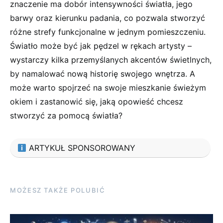
⁢znaczenie ma ​dobór intensywności światła, jego
barwy oraz⁢ kierunku ⁤padania,⁢ co pozwala‍ stworzyć
różne strefy funkcjonalne ‌w​ jednym pomieszczeniu.
Światło może być jak pędzel ‍w⁢ rękach artysty –
wystarczy⁢ kilka przemyślanych​ akcentów świetlnych,
by namalować nową historię swojego wnętrza. A
może ‍warto​ spojrzeć na swoje mieszkanie ⁤świeżym
okiem​ i zastanowić się, jaką ‌opowieść⁤ chcesz
stworzyć za ‍pomocą światła?
ARTYKUŁ SPONSOROWANY
MOŻESZ TAKŻE POLUBIĆ