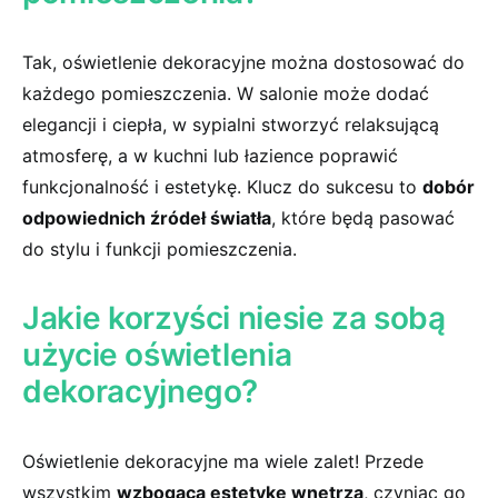
Tak, oświetlenie⁤ dekoracyjne można dostosować do⁣
każdego pomieszczenia. W salonie może dodać
elegancji ‍i ciepła, w sypialni stworzyć relaksującą⁣
atmosferę, ‍a w kuchni lub łazience poprawić
⁣funkcjonalność i estetykę. Klucz do sukcesu⁤ to
dobór
odpowiednich źródeł światła
, które⁢ będą pasować
do stylu i funkcji pomieszczenia.
Jakie korzyści niesie ⁣za sobą
‌użycie ⁢oświetlenia⁤
dekoracyjnego?
Oświetlenie dekoracyjne ma ⁤wiele zalet! Przede‍
wszystkim
wzbogaca estetykę wnętrza
, czyniąc ⁤go