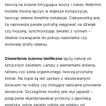
tworzą na⁣ ścianie intrygujące ‌wzory i⁤ cienie.⁤ Niektóre⁤
modele można ⁢łączyć w⁢ większe⁤ kompozycje,
⁤tworząc własne świetlne instalacje. Ciekawostką jest,
że najnowsze panele potrafią reagować na dźwięk
czy muzykę, synchronizując ⁤światło z rytmem –
idealne⁤ rozwiązanie do pokoju nastolatka⁢ czy
domowej strefy relaksu.
Oświetlenie​ ścienne biofiliczne
łączy‌ naturę ze
sztucznym światłem. Lampy z elementami drewna,
rattanu czy szkła organicznego tworzą przytulny
klimat.‌ Na ‍topie są ‌też⁤ oprawy z wbudowanymi
donicami na rośliny​ czy imitujące naturalne promienie⁣
słoneczne.⁢ Szczególnie modny⁣ jest‌ styl japandi –
połączenie skandynawskiej prostoty z ​japońską
‍estetyką, ⁢gdzie światło⁣ odbija się miękko​ od