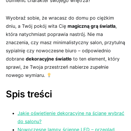
odmienić charakter swojego wnętrza?
Wyobraź sobie, że wracasz do domu po ciężkim
dniu, a Twój pokój wita Cię
magiczną grą światła
,
⁤która natychmiast poprawia nastrój. Nie ⁣ma
znaczenia, czy masz minimalistyczny ‍salon, ⁢przytulną
sypialnię​ czy nowoczesne biuro‍ – odpowiednio
dobrane
dekoracyjne światło
to ten element, który
sprawi, że Twoja przestrzeń⁢ nabierze zupełnie
nowego‌ wymiaru.
Spis ⁢treści
Jakie oświetlenie dekoracyjne na‌ ścianę‌ wybrać
do salonu?
Nowoczesne lampy ścienne LED – przegląd