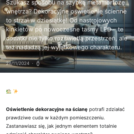
Szukasz sposobu na szybką metamorfozę
wnętrza? Dekoracyjne oświetlenie ścienne
to strzał w dziesiątkę! Od nastrojowych
kinkietów po nowoczesne taśmy LED – te
dodatki nie tylko rozświetlą przestrzeń, ale
też nadadzą jej wyjątkowego charakteru.
28/11/2024
Oświetlenie⁣ dekoracyjne na ścianę
potrafi zdziałać ​
prawdziwe cuda w każdym pomieszczeniu.⁣
Zastanawiasz ‌się, jak jednym elementem ⁤totalnie⁤