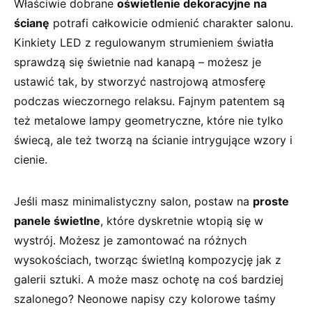
Właściwie⁢ dobrane
oświetlenie ‌dekoracyjne ⁣na
ścianę
potrafi całkowicie odmienić ​charakter salonu.
Kinkiety LED z regulowanym strumieniem światła
sprawdzą się świetnie nad ⁤kanapą – możesz je
ustawić tak, by​ stworzyć nastrojową‌ atmosferę
podczas wieczornego relaksu. ​Fajnym patentem są​
też metalowe lampy geometryczne, które ​nie tylko
świecą, ‍ale też ‍tworzą ​na ‍ścianie intrygujące ​wzory i⁢
cienie.
Jeśli​ masz minimalistyczny ​salon, ⁤postaw ⁤na
proste⁤
panele świetlne
, które dyskretnie wtopią ⁢się ⁢w
wystrój. ‍Możesz je zamontować na różnych
‌wysokościach, tworząc świetlną kompozycję jak z
galerii sztuki. A może‍ masz ochotę ‍na coś bardziej
⁤szalonego? Neonowe napisy ‌czy‌ kolorowe‌ taśmy