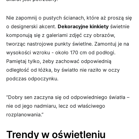
Nie zapomnij ⁤o ​pustych ścianach, które⁢ aż⁢ proszą⁣ się
​o designerski⁣ akcent.⁤
Dekoracyjne kinkiety
świetnie
komponują ‌się z galeriami zdjęć czy obrazów,
tworząc nastrojowe punkty świetlne. Zamontuj je na​
wysokości wzroku -‍ około ⁤170 ⁤cm od⁣ podłogi. ​
Pamiętaj tylko, żeby‍ zachować odpowiednią
⁢odległość⁢ od łóżka, by‍ światło nie ⁢raziło w oczy
podczas ⁢odpoczynku.
“Dobry sen zaczyna się od odpowiedniego światła‍ –
nie⁤ od jego nadmiaru, lecz od właściwego
rozplanowania.”
Trendy w oświetleniu