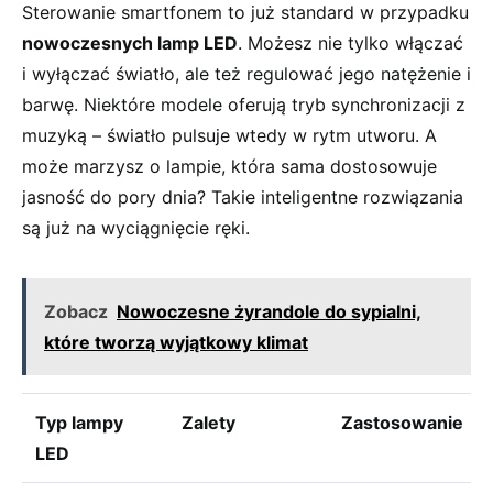
Sterowanie ⁢smartfonem⁣ to‍ już ‌standard w przypadku
nowoczesnych lamp LED
. Możesz nie tylko ⁢włączać
i wyłączać światło, ale też‌ regulować ⁢jego natężenie ​i
barwę. Niektóre modele‌ oferują tryb‌ synchronizacji⁢ z
muzyką – ‌światło pulsuje ⁢wtedy w⁣ rytm utworu.‌ A
może marzysz o lampie,⁣ która ⁤sama dostosowuje
‌jasność do ‍pory dnia? Takie inteligentne ‌rozwiązania
są ⁣już na wyciągnięcie ⁤ręki.
Zobacz
Nowoczesne żyrandole do sypialni,
które tworzą wyjątkowy klimat
Typ ⁤lampy
Zalety
Zastosowanie
LED