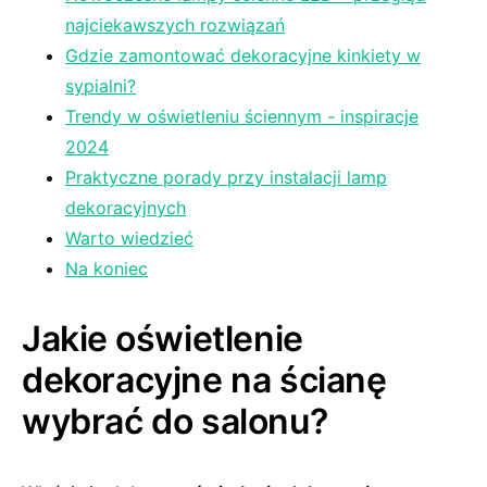
‌najciekawszych‌ rozwiązań
Gdzie ‍zamontować dekoracyjne kinkiety ⁢w
sypialni?
Trendy ​w oświetleniu ściennym ⁣- inspiracje
2024
Praktyczne porady przy instalacji ⁣lamp⁣
dekoracyjnych
Warto wiedzieć
Na koniec
Jakie ⁣oświetlenie⁢
dekoracyjne na ​ścianę⁤
wybrać do salonu?