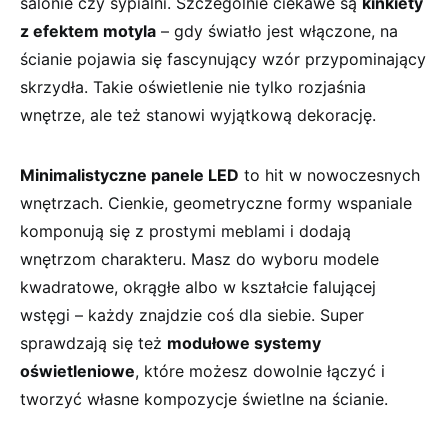
salonie ​czy sypialni. ⁤Szczególnie ciekawe są⁢
kinkiety
z efektem motyla
– gdy ⁤światło jest ⁤włączone, ‍na
ścianie pojawia się fascynujący‍ wzór przypominający
skrzydła. Takie oświetlenie nie tylko rozjaśnia
wnętrze, ale też⁤ stanowi wyjątkową⁤ dekorację.
Minimalistyczne ‌panele LED
⁢to hit ⁢w nowoczesnych ​
wnętrzach. Cienkie, geometryczne formy ⁤wspaniale
komponują się z prostymi meblami i ​dodają⁣
wnętrzom⁢ charakteru.‌ Masz‍ do wyboru modele
kwadratowe, ⁤okrągłe albo w⁤ kształcie falującej
wstęgi‍ – każdy znajdzie ⁣coś​ dla siebie. Super
⁤sprawdzają się też
modułowe ‍systemy​
oświetleniowe
, które⁢ możesz⁣ dowolnie łączyć i​
tworzyć własne ⁢kompozycje​ świetlne⁣ na⁤ ścianie.