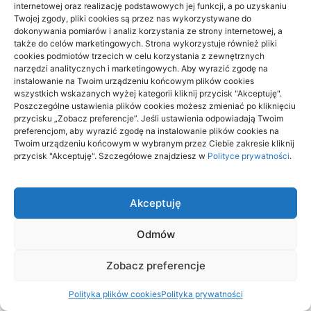
internetowej oraz realizację podstawowych jej funkcji, a po uzyskaniu
Twojej zgody, pliki cookies są przez nas wykorzystywane do
dokonywania pomiarów i analiz korzystania ze strony internetowej, a
także do celów marketingowych. Strona wykorzystuje również pliki
cookies podmiotów trzecich w celu korzystania z zewnętrznych
narzędzi analitycznych i marketingowych. Aby wyrazić zgodę na
instalowanie na Twoim urządzeniu końcowym plików cookies
wszystkich wskazanych wyżej kategorii kliknij przycisk "Akceptuję".
Poszczególne ustawienia plików cookies możesz zmieniać po kliknięciu
przycisku „Zobacz preferencje”. Jeśli ustawienia odpowiadają Twoim
preferencjom, aby wyrazić zgodę na instalowanie plików cookies na
Beskid Śląski: widokowe szlaki na 1
Twoim urządzeniu końcowym w wybranym przez Ciebie zakresie kliknij
przycisk "Akceptuję". Szczegółowe znajdziesz w
Polityce prywatności
.
dzień — wybór trasy
18/06/2026
Akceptuję
Odmów
Zobacz preferencje
aitrendy.pl
Polityka plików cookies
Polityka prywatności