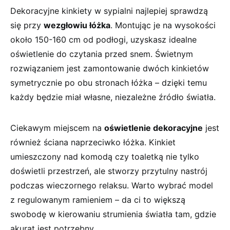
Dekoracyjne ⁤kinkiety w⁤ sypialni najlepiej⁢ sprawdzą⁢
się ⁣przy
wezgłowiu łóżka
.‌ Montując je na wysokości
⁤około 150-160 cm od‌ podłogi, uzyskasz idealne
‍oświetlenie do ⁤czytania przed snem. ⁢Świetnym
‍rozwiązaniem jest zamontowanie dwóch kinkietów
symetrycznie po obu stronach łóżka – dzięki ⁤temu
⁤każdy będzie miał własne, niezależne źródło światła.
Ciekawym⁢ miejscem ⁣na
oświetlenie dekoracyjne
jest
również ściana naprzeciwko łóżka. Kinkiet‍
umieszczony nad komodą ⁢czy toaletką nie tylko
doświetli ‍przestrzeń, ale⁢ stworzy ‍przytulny ⁣nastrój‌
podczas wieczornego relaksu.‌ Warto wybrać model
z regulowanym‍ ramieniem – ​da ci to większą⁢
swobodę w kierowaniu strumienia światła tam, gdzie
akurat jest potrzebny.