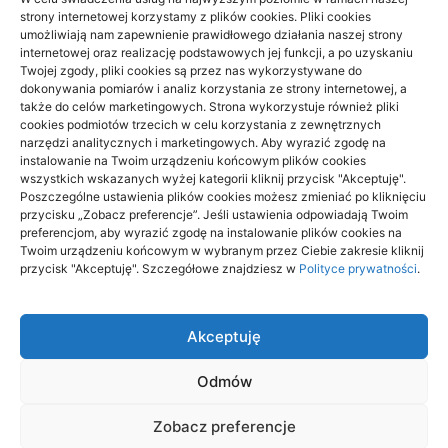
strony internetowej korzystamy z plików cookies. Pliki cookies
umożliwiają nam zapewnienie prawidłowego działania naszej strony
internetowej oraz realizację podstawowych jej funkcji, a po uzyskaniu
Twojej zgody, pliki cookies są przez nas wykorzystywane do
dokonywania pomiarów i analiz korzystania ze strony internetowej, a
także do celów marketingowych. Strona wykorzystuje również pliki
cookies podmiotów trzecich w celu korzystania z zewnętrznych
narzędzi analitycznych i marketingowych. Aby wyrazić zgodę na
instalowanie na Twoim urządzeniu końcowym plików cookies
wszystkich wskazanych wyżej kategorii kliknij przycisk "Akceptuję".
Beskid Śląski: widokowe szlaki na 1
Poszczególne ustawienia plików cookies możesz zmieniać po kliknięciu
dzień — wybór trasy
przycisku „Zobacz preferencje”. Jeśli ustawienia odpowiadają Twoim
preferencjom, aby wyrazić zgodę na instalowanie plików cookies na
Twoim urządzeniu końcowym w wybranym przez Ciebie zakresie kliknij
18/06/2026
przycisk "Akceptuję". Szczegółowe znajdziesz w
Polityce prywatności
.
Akceptuję
Odmów
aitrendy.pl
Zobacz preferencje
Wszelkie prawa zastrzeżone