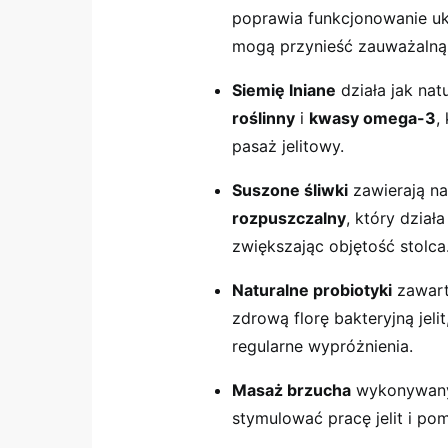
poprawia funkcjonowanie u
mogą przynieść zauważalną
Siemię lniane
działa jak nat
roślinny
i
kwasy omega-3
,
pasaż jelitowy.
Suszone śliwki
zawierają na
rozpuszczalny
, który dział
zwiększając objętość stolca
Naturalne probiotyki
zawart
zdrową florę bakteryjną jelit
regularne wypróżnienia.
Masaż brzucha
wykonywany
stymulować pracę jelit i p