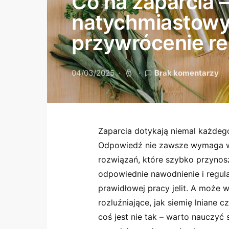
Co na zaparcia –
natychmiastow
przywrócenie re
04/03/2025
Brak komentarzy
Zaparcia dotykają niemal każdego
Odpowiedź nie zawsze wymaga wi
rozwiązań, które szybko przynosz
odpowiednie nawodnienie i regul
prawidłowej pracy jelit. A może 
rozluźniające, jak siemię lniane 
coś jest nie tak – warto nauczyć