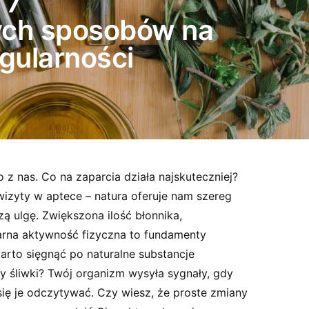
 7
ych sposobów na
gularności
 z nas. Co na zaparcia działa najskuteczniej?
zyty w aptece – natura oferuje nam szereg
ą ulgę. Zwiększona ilość błonnika,
arna aktywność fizyczna to fundamenty
warto sięgnąć po naturalne substancje
czy śliwki? Twój organizm wysyła sygnały, gdy
 się je odczytywać. Czy wiesz, że proste zmiany