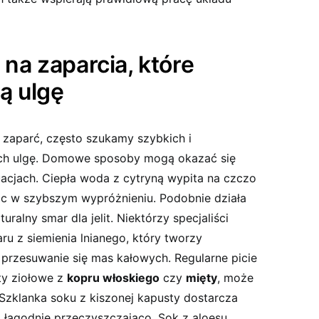
a zaparcia, które
ą ulgę
zaparć, często szukamy szybkich i
ch ulgę. Domowe sposoby mogą okazać się
acjach. Ciepła woda z cytryną wypita na czczo
móc w szybszym wypróżnieniu. Podobnie działa
turalny smar dla jelit. Niektórzy specjaliści
ru z siemienia lnianego, który tworzy
 przesuwanie się mas kałowych. Regularne picie
aty ziołowe z
kopru włoskiego
czy
mięty
, może
. Szklanka soku z kiszonej kapusty dostarcza
a łagodnie przeczyszczająco. Sok z aloesu,