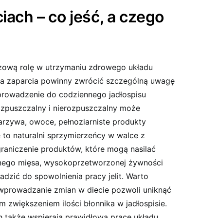
iach – co jeść, a czego
zową rolę w utrzymaniu zdrowego układu
a zaparcia powinny zwrócić szczególną uwagę
prowadzenie do codziennego jadłospisu
zpuszczalny i nierozpuszczalny może
arzywa, owoce, pełnoziarniste produkty
 to naturalni sprzymierzeńcy w walce z
raniczenie produktów, które mogą nasilać
onego mięsa, wysokoprzetworzonej żywności
dzić do spowolnienia pracy jelit. Warto
wprowadzanie zmian w diecie pozwoli uniknąć
zwiększeniem ilości błonnika w jadłospisie.
ch także wspierają prawidłową pracę układu