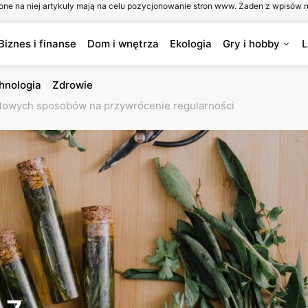
one na niej artykuły mają na celu pozycjonowanie stron www. Żaden z wpisów n
Biznes i finanse
Dom i wnętrza
Ekologia
Gry i hobby
L
hnologia
Zdrowie
stowych sposobów na przywrócenie regularności