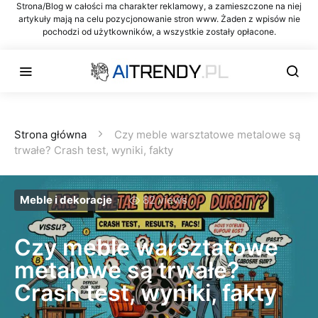
Strona/Blog w całości ma charakter reklamowy, a zamieszczone na niej
artykuły mają na celu pozycjonowanie stron www. Żaden z wpisów nie
pochodzi od użytkowników, a wszystkie zostały opłacone.
Strona główna
Czy meble warsztatowe metalowe są
trwałe? Crash test, wyniki, fakty
Meble i dekoracje
82 views
Czy meble warsztatowe
metalowe są trwałe?
Crash test, wyniki, fakty