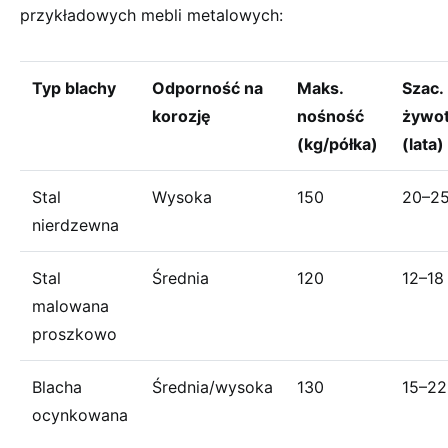
przykładowych mebli metalowych:
Typ blachy
Odporność na
Maks.
Szac.
korozję
nośność
żywo
(kg/półka)
(lata)
Stal
Wysoka
150
20–2
nierdzewna
Stal
Średnia
120
12–18
malowana
proszkowo
Blacha
Średnia/wysoka
130
15–22
ocynkowana