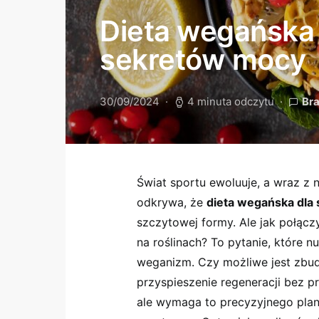
Dieta wegańska 
sekretów mocy
30/09/2024
4 minuta odczytu
Br
Świat sportu ewoluuje, a wraz z 
odkrywa, że
dieta wegańska dla
szczytowej formy. Ale jak połącz
na roślinach? To pytanie, które n
weganizm. Czy możliwe jest zbud
przyspieszenie regeneracji bez p
ale wymaga to precyzyjnego plan