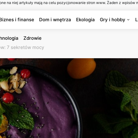
one na niej artykuły mają na celu pozycjonowanie stron www. Żaden z wpisów n
Biznes i finanse
Dom i wnętrza
Ekologia
Gry i hobby
L
hnologia
Zdrowie
ów: 7 sekretów mocy