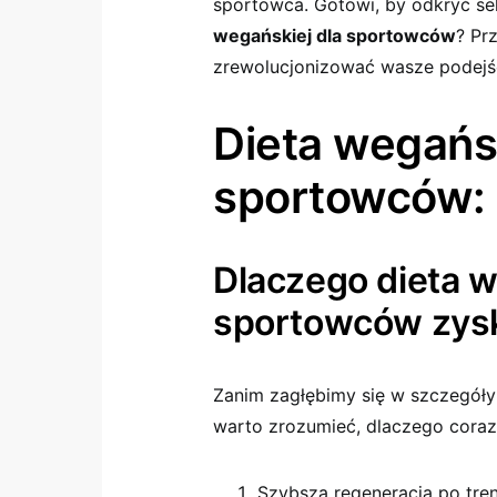
sportowca. Gotowi, by odkryć s
wegańskiej dla sportowców
? Pr
zrewolucjonizować wasze podejśc
Dieta wegańs
sportowców:
Dlaczego dieta 
sportowców zysk
Zanim zagłębimy się w szczegół
warto zrozumieć, dlaczego coraz 
Szybsza regeneracja po tre