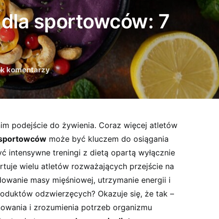
dla sportowców: 7
ak komentarzy
nim podejście do żywienia. Coraz więcej atletów
 sportowców
może być kluczem do osiągania
yć intensywne treningi z dietą opartą wyłącznie
urtuje wielu atletów rozważających przejście na
owanie masy mięśniowej, utrzymanie energii i
roduktów odzwierzęcych? Okazuje się, że tak –
owania i zrozumienia potrzeb organizmu