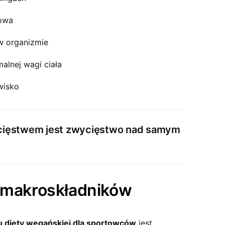
nowa
w organizmie
alnej wagi ciała
wisko
ięstwem jest zwycięstwo nad samym
e makroskładników
 diety wegańskiej dla sportowców
jest