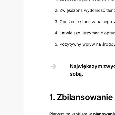
Zwiększona wydolność tle
Obniżenie stanu zapalnego 
Łatwiejsze utrzymanie optym
Pozytywny wpływ na środo
Największym zwyc
sobą.
1. Zbilansowani
Pierwszym krokiem w
planowaniu