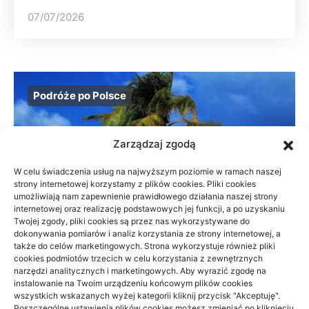
07/07/2026
Podróże po Polsce
Zarządzaj zgodą
W celu świadczenia usług na najwyższym poziomie w ramach naszej
strony internetowej korzystamy z plików cookies. Pliki cookies
umożliwiają nam zapewnienie prawidłowego działania naszej strony
internetowej oraz realizację podstawowych jej funkcji, a po uzyskaniu
Twojej zgody, pliki cookies są przez nas wykorzystywane do
dokonywania pomiarów i analiz korzystania ze strony internetowej, a
także do celów marketingowych. Strona wykorzystuje również pliki
cookies podmiotów trzecich w celu korzystania z zewnętrznych
narzędzi analitycznych i marketingowych. Aby wyrazić zgodę na
instalowanie na Twoim urządzeniu końcowym plików cookies
wszystkich wskazanych wyżej kategorii kliknij przycisk "Akceptuję".
Beskid Śląski: widokowe szlaki na 1
Poszczególne ustawienia plików cookies możesz zmieniać po kliknięciu