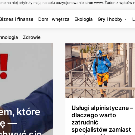
one na niej artykuły mają na celu pozycjonowanie stron www. Żaden z wpisów n
Biznes i finanse
Dom i wnętrza
Ekologia
Gry i hobby
L
hnologia
Zdrowie
Usługi alpinistyczne –
em, które
dlaczego warto
cę —
zatrudnić
specjalistów zamiast
chwyć się