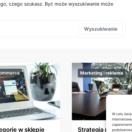
tego, czego szukasz. Być może wyszukiwanie może
Wyszukiwanie
commerce
Marketing i reklama
W celu świa
internetowe
zapewnienie
egorie w sklepie
Strategia marki czy
podstawowyc