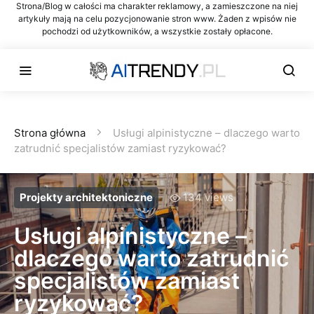
Strona/Blog w całości ma charakter reklamowy, a zamieszczone na niej
artykuły mają na celu pozycjonowanie stron www. Żaden z wpisów nie
pochodzi od użytkowników, a wszystkie zostały opłacone.
Strona główna
Usługi alpinistyczne – dlaczego warto
zatrudnić specjalistów zamiast ryzykować?
Projekty architektoniczne
134 views
Usługi alpinistyczne –
dlaczego warto zatrudnić
specjalistów zamiast
ryzykować?