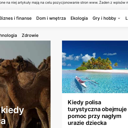
one na niej artykuły mają na celu pozycjonowanie stron www. Żaden z wpisów n
Biznes i finanse
Dom i wnętrza
Ekologia
Gry i hobby
L
hnologia
Zdrowie
Kiedy polisa
 kiedy
turystyczna obejmuje
pomoc przy nagłym
ła
urazie dziecka