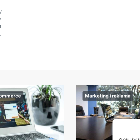
y
y
t
.
commerce
Marketing i reklama
W celu świa