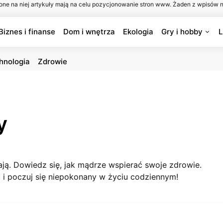
one na niej artykuły mają na celu pozycjonowanie stron www. Żaden z wpisów n
Biznes i finanse
Dom i wnętrza
Ekologia
Gry i hobby
L
hnologia
Zdrowie
y
ają. Dowiedz się, jak mądrze wspierać swoje zdrowie.
 i poczuj się niepokonany w życiu codziennym!