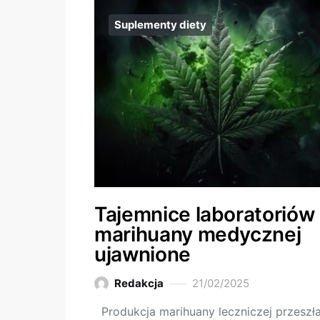
Suplementy diety
Tajemnice laboratoriów
marihuany medycznej
ujawnione
Redakcja
21/02/2025
Produkcja marihuany leczniczej przeszł