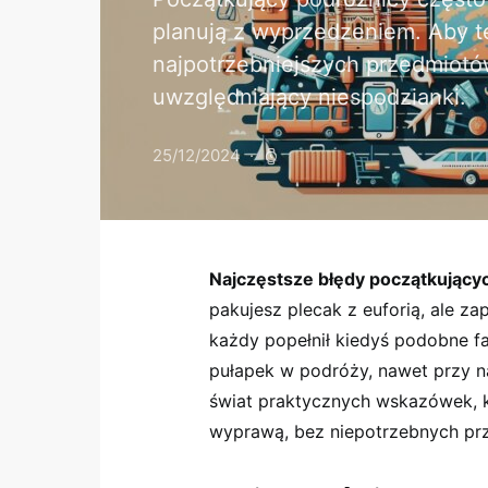
planują z wyprzedzeniem. Aby te
najpotrzebniejszych przedmiotów
uwzględniający niespodzianki.
25/12/2024
Najczęstsze błędy początkując
pakujesz plecak z‍ euforią, ale 
każdy popełnił⁤ kiedyś podobne f
pułapek w podróży, ⁢nawet​ przy n
świat praktycznych​ wskazówek, kt
wyprawą, bez niepotrzebnych prz