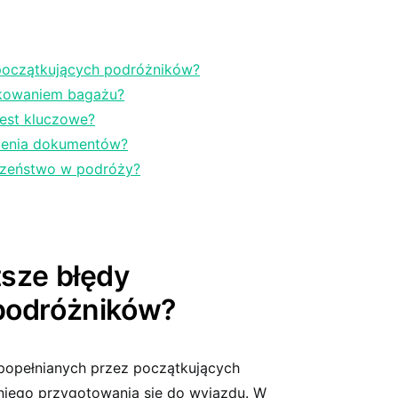
 początkujących podróżników?
akowaniem bagażu?
jest kluczowe?
bienia dokumentów?
czeństwo ⁤w podróży?
tsze błędy
⁣podróżników?
 popełnianych przez początkujących
iego⁤ przygotowania ‌się do wyjazdu. W