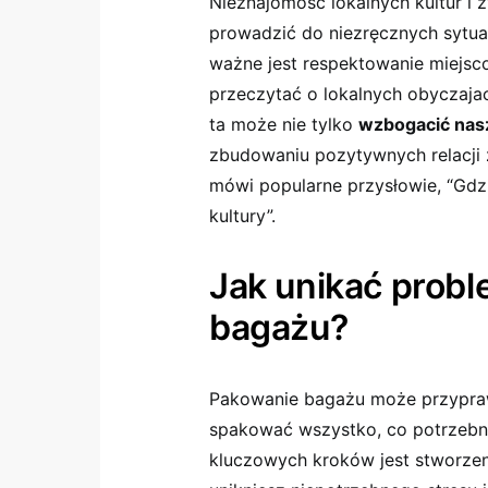
Nieznajomość‌ lokalnych kultur i z
prowadzić do niezręcznych sytuacj
ważne jest respektowanie miejscow
przeczytać⁤ o lokalnych obyczaja
‍ta może⁣ nie​ tylko
wzbogacić nas
zbudowaniu⁣ pozytywnych relacji
mówi ‌popularne przysłowie, “Gdzi
kultury”.
Jak unikać prob
bagażu?
Pakowanie bagażu może przyprawić
spakować wszystko, ⁣co potrzebne
kluczowych kroków ⁤jest stworzenie