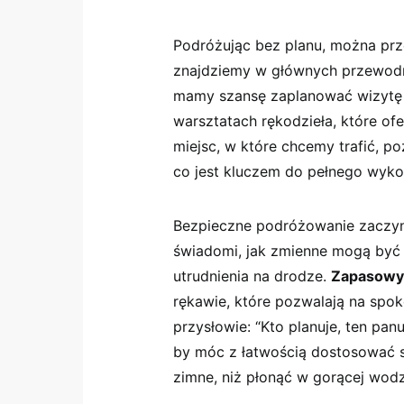
Podróżując bez planu,‍ można prze
znajdziemy w głównych przewodni
mamy szansę zaplanować‍ wizytę w
warsztatach⁤ rękodzieła, ‍które​ 
‌miejsc, w które ⁣chcemy trafić,
co jest⁣ kluczem ​do​ pełnego​ wy
Bezpieczne ‍podróżowanie zaczyna
świadomi, jak zmienne mogą być
utrudnienia na ⁢drodze.‌
Zapasowy
rękawie, które⁣ pozwalają na spok
przysłowie: “Kto‌ planuje, ten panu
by móc z łatwością dostosować si
zimne, niż‌ płonąć w⁢ gorącej wod