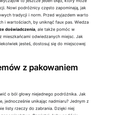
wyczajów ⁣to jeszcze​ jeden błąd, ⁣który może
i.​ Nowi ​podróżnicy często ⁣zapominają, jak
ych‍ tradycji ⁤i ​norm. Przed ⁣wyjazdem warto
ch i wartościach, by uniknąć faux pas. Wiedza
ze doświadczenia
, ale także pomóc w
 z mieszkańcami odwiedzanych miejsc. Jak
ekolwiek jesteś, dostosuj się do ‍miejscowej
lemów z pakowaniem
 o ból głowy ⁣niejednego⁤ podróżnika. ‍Jak
, jednocześnie unikając ⁤nadmiaru? Jednym ⁤z ​
 listy ‍rzeczy do zabrania.‍ Dzięki niej