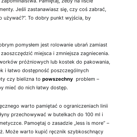
​ zapominalstwa. Pamiętaj,‌ żeby na liście
enty. Jeśli zastanawiasz się, czy coś zabrać,
 używać?”. To dobry punkt⁢ wyjścia,​ by
Dobrym pomysłem ‌jest ⁤rolowanie ubrań ‌zamiast
zaoszczędzić miejsca‍ i zmniejsza zagniecenia.⁢
worków⁣ próżniowych ⁤lub kostek do pakowania,
k‌ i łatwo dostępność ‌poszczególnych
y⁣ czy bielizna to
powszechny
​ problem –
by mieć ⁤do nich ⁢łatwy⁣ dostęp.
znego warto pamiętać o ograniczeniach linii
 płyny przechowywać w butelkach do 100 ml i
smetyczce. Pamoętaj o zasadzie „less is more” –
óż.⁤ Może warto kupić ręcznik szybkoschnący