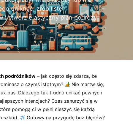
go uniknąć, zrób listę
 i stwórz elastyczny plan podróży
ych podróżników
– jak często się zdarza,⁤ że
zapominasz o czymś istotnym?
Nie martw się,
aux pas. ⁤Dlaczego tak trudno unikać pewnych
ajlepszych intencjach? ‍Czas zanurzyć ​się w
óre ​pomogą ci ‌w ⁣pełni ⁢cieszyć się każdą
eszkód. ⁣
Gotowy na​ przygodę bez ‌błędów?