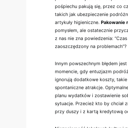
pośpiechu pakują się, przez co cz
takich jak‌ ubezpieczenie podr
artykuły higieniczne.
Pakowanie n
pomysłem, ale ostatecznie przyczy
z nas nie zna powiedzenia: “Cza
zaoszczędzony na problemach”?
Innym powszechnym‌ błędem jest
momencie,‍ gdy⁣ entuzjazm podróż
⁤ignorują⁣ dodatkowe koszty, takie 
spontaniczne atrakcje. Optymaln
planu wydatków⁣ i zostawienie so
sytuacje. Przecież kto by⁢ chciał
przy duszy i z kartą ⁢kredytową 