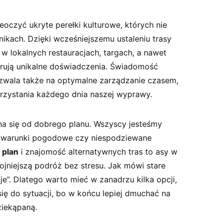
oczyć ukryte perełki kulturowe, ⁢których nie
kach. Dzięki wcześniejszemu ustaleniu trasy
 lokalnych restauracjach, ⁣targach, a nawet
oferują‌ unikalne doświadczenia. Świadomość
 pozwala także na optymalne zarządzanie czasem,
korzystania każdego dnia naszej wyprawy.
 ​się ⁣od dobrego planu. Wszyscy jesteśmy⁣
 ‍warunki pogodowe czy niespodziewane
 plan
i ‌znajomość alternatywnych tras to asy w
ojniejszą podróż bez ‌stresu. Jak mówi‌ stare
je”. Dlatego warto ‍mieć w zanadrzu kilka​ opcji,
ę ‌do sytuacji, bo w​ końcu lepiej dmuchać na
ziekąpaną.