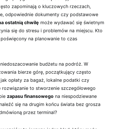
ęsto zapominają ​o kluczowych ​rzeczach,‍
óżne, odpowiednie dokumenty czy podstawowe
a⁢ ostatnią chwilę
może wydawać się świetnym
nia się‍ do stresu i⁣ problemów⁤ na miejscu. Kto
s poświęcony na planowanie to czas
 niedoszacowanie budżetu na podróż. W
owania⁣ bierze⁤ górę, początkujący często
⁢jak opłaty⁣ za bagaż, lokalne podatki⁢ czy⁣
e rozwiązanie ​to stworzenie szczegółowego
bie
zapasu⁢ finansowego
na niespodziewane
 znaleźć się na drugim końcu ‍świata bez grosza
‍odmówioną przez terminal?