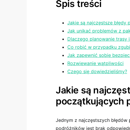
Spis‍ treści
Jakie są najczęstsze błędy
Jak unikać problemów ‌z p
Dlaczego planowanie trasy 
Co robić ​w przypadku zgu
Jak zapewnić sobie bezpie
Rozwiewanie wątpliwości
Czego⁣ się dowiedzieliśmy?
Jakie‍ są najczęs
początkujących 
Jednym​ z ⁢najczęstszych ​błędów
podróżników jest ​brak odpowiedn