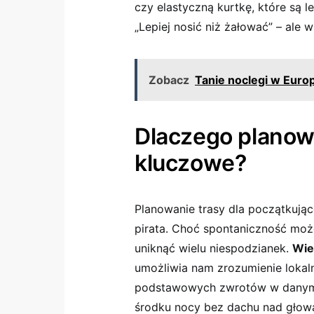
czy elastyczną⁣ kurtkę, które są l
„Lepiej nosić niż żałować” – ale w
Zobacz
Tanie noclegi w Europ
Dlaczego planowa
‌kluczowe?
Planowanie trasy ⁢dla początkują
pirata.⁤ Choć spontaniczność mo
uniknąć ⁣wielu niespodzianek.
Wie
umożliwia nam zrozumienie lokaln
podstawowych ​zwrotów w danym ję
środku‍ nocy bez dachu nad głową