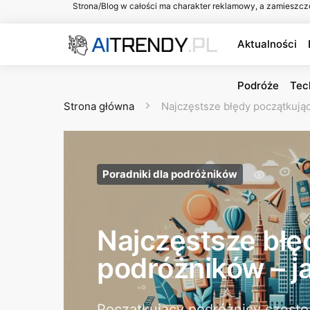
Strona/Blog w całości ma charakter reklamowy, a zamieszcz
Aktualności
Podróże
Tec
Strona główna
Najczęstsze błędy początkując
Poradniki dla podróżników
Najczęstsze błę
podróżników – ja
Początkujący podróżnicy często 