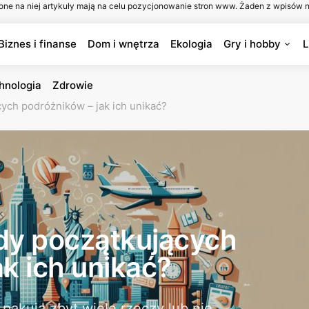
one na niej artykuły mają na celu pozycjonowanie stron www. Żaden z wpisów n
Biznes i finanse
Dom i wnętrza
Ekologia
Gry i hobby
L
hnologia
Zdrowie
ych podróżników – jak ich unikać?
dy początkujących
k ich unikać?
pakują zbyt wiele rzeczy lub nie