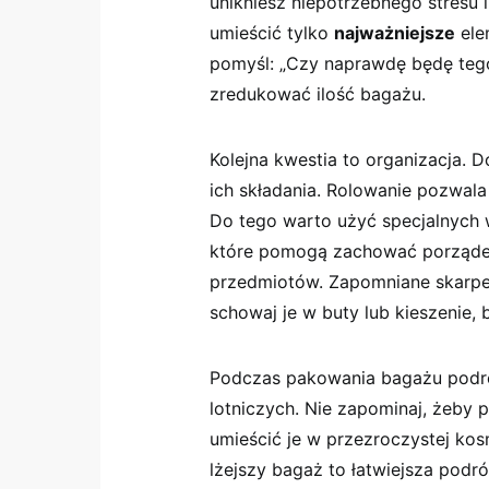
unikniesz niepotrzebnego​ stresu i
umieścić ‍tylko
najważniejsze
elem
pomyśl: „Czy naprawdę‍ będę tego
zredukować⁣ ilość bagażu.
Kolejna kwestia to organizacja.‌ 
ich składania. Rolowanie pozwala 
Do tego warto użyć specjalnych 
które⁤ pomogą ‍zachować porząde
przedmiotów. ⁢Zapomniane⁤ skarpet
schowaj je ​w buty lub‍ kieszenie, 
Podczas pakowania bagażu podręc
lotniczych. Nie zapominaj, żeby⁣
umieścić je ​w przezroczystej ‌ko
lżejszy bagaż to łatwiejsza podr