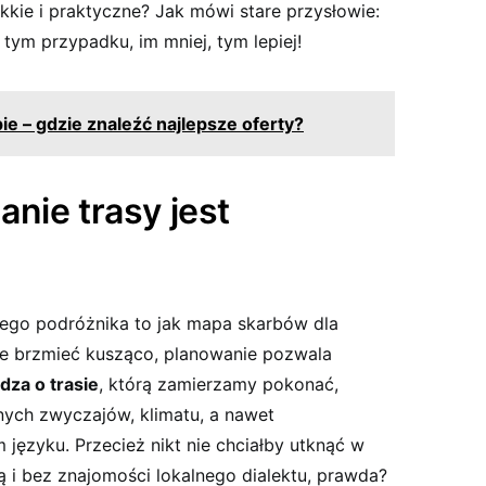
ekkie i praktyczne? Jak mówi ​stare przysłowie:
 tym przypadku, im mniej, tym lepiej!
ie – gdzie znaleźć najlepsze oferty?
nie trasy jest
cego podróżnika to jak mapa ⁤skarbów dla
że brzmieć kusząco, planowanie pozwala
dza o trasie
, którą‍ zamierzamy pokonać,
ych zwyczajów, klimatu, a‌ nawet
zyku. ⁣Przecież‍ nikt nie chciałby utknąć w
 i‍ bez znajomości lokalnego dialektu, prawda?