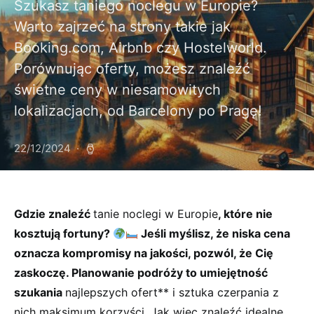
Szukasz taniego noclegu w Europie?
Warto zajrzeć na strony takie jak
Booking.com, Airbnb czy Hostelworld.
Porównując oferty, możesz znaleźć
świetne ceny w niesamowitych
lokalizacjach, od Barcelony po Pragę!
22/12/2024
Gdzie ⁣znaleźć
tanie noclegi‌ w Europie
, które nie
kosztują fortuny? ⁢
Jeśli​ myślisz, że ⁢niska cena
⁣oznacza kompromisy na jakości, pozwól, że⁣ Cię
zaskoczę. Planowanie ​podróży to umiejętność⁣
szukania
najlepszych ofert** ​i sztuka czerpania z‍
nich maksimum korzyści. Jak więc znaleźć idealne