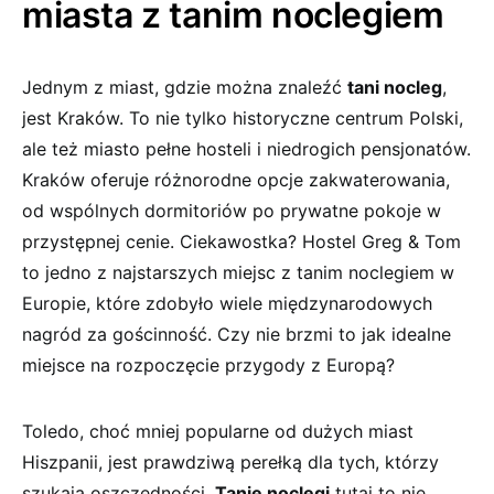
miasta ‍z tanim noclegiem
Jednym z miast, gdzie można znaleźć
tani nocleg
,
jest Kraków. To⁤ nie tylko ⁢historyczne centrum ⁣Polski,
ale też⁤ miasto pełne​ hosteli i niedrogich pensjonatów.
Kraków oferuje różnorodne ⁣opcje zakwaterowania,
od ‍wspólnych dormitoriów po ​prywatne pokoje w
przystępnej cenie.⁤ Ciekawostka? Hostel Greg & Tom
to jedno z najstarszych miejsc⁤ z tanim noclegiem w⁤
Europie, które zdobyło ‍wiele międzynarodowych
nagród⁤ za gościnność. ⁤Czy nie ​brzmi ⁣to⁢ jak​ idealne
miejsce na rozpoczęcie przygody z⁤ Europą?
Toledo,⁢ choć mniej popularne od ‍dużych miast
Hiszpanii, jest‍ prawdziwą perełką​ dla tych, którzy
szukają oszczędności.
Tanie noclegi
tutaj ⁣to nie