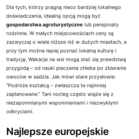
Dla⁤ tych, którzy ‍pragną nieco bardziej lokalnego⁣
doświadczenia,​ idealną opcją‍ mogą być
gospodarstwa agroturystyczne
lub pensjonaty
rodzinne. W małych⁢ miejscowościach‌ ceny są
zazwyczaj‌ o wiele​ niższe niż w dużych miastach, ⁢a
przy ⁤tym można lepiej poznać lokalną‌ kulturę ⁤i
tradycję. Wakacje na wsi mogą⁢ stać się prawdziwą
przygodą – ​od nauki pieczenia chleba ⁣po⁤ zbieranie
owoców w sadzie. Jak mówi stare⁣ przysłowie:
“Podróże ⁤kształcą – ‌zwłaszcza te najmniej
zaplanowane.” ​Tani nocleg często wiąże się z⁤
niezapomnianymi wspomnieniami i ⁣niezwykłymi
odkryciami.
Najlepsze⁣ europejskie