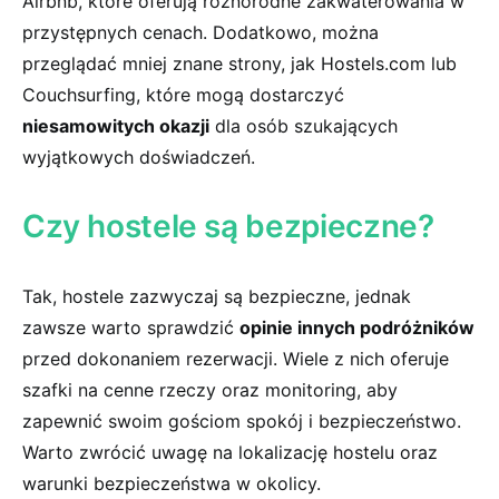
Airbnb, ⁤które ⁢oferują różnorodne zakwaterowania w‌
przystępnych ‍cenach. Dodatkowo, można
przeglądać mniej znane strony, jak Hostels.com lub
⁤Couchsurfing, które mogą dostarczyć
niesamowitych ⁣okazji
dla⁣ osób szukających
‍wyjątkowych⁤ doświadczeń.
Czy⁤ hostele są bezpieczne?
Tak,⁣ hostele⁣ zazwyczaj są bezpieczne, ⁢jednak⁤
zawsze warto sprawdzić
opinie innych podróżników
przed dokonaniem rezerwacji. Wiele⁣ z nich oferuje
szafki na cenne rzeczy oraz ⁤monitoring, aby
zapewnić swoim gościom⁢ spokój i bezpieczeństwo.​
Warto zwrócić uwagę na lokalizację hostelu oraz
warunki bezpieczeństwa ⁤w okolicy.