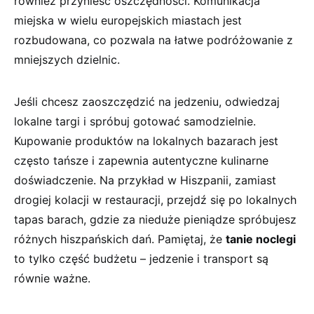
również przynieść ​oszczędności. Komunikacja‌
miejska ‌w wielu ‍europejskich miastach jest
rozbudowana,⁤ co⁣ pozwala na łatwe podróżowanie z
⁣mniejszych dzielnic.
Jeśli chcesz zaoszczędzić ‍na jedzeniu, odwiedzaj
lokalne⁤ targi⁢ i spróbuj gotować ⁢samodzielnie.
Kupowanie produktów na lokalnych bazarach jest
często ⁤tańsze i zapewnia autentyczne⁤ kulinarne
doświadczenie. Na przykład⁣ w Hiszpanii, zamiast
drogiej kolacji w restauracji, przejdź się⁤ po lokalnych
tapas barach,⁤ gdzie za nieduże⁢ pieniądze spróbujesz
różnych hiszpańskich dań. Pamiętaj, ‍że‍
tanie‌ noclegi
to tylko część‌ budżetu – jedzenie i transport są
równie ⁣ważne.