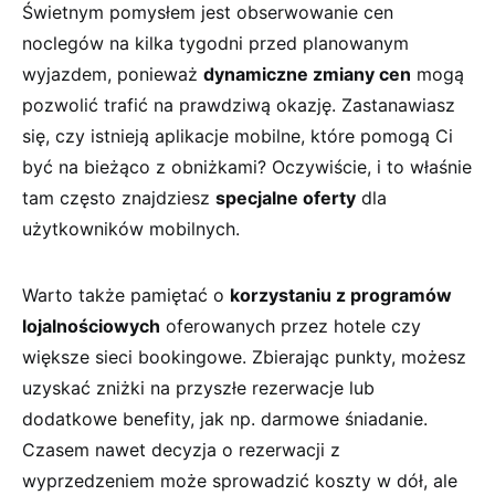
Świetnym pomysłem jest obserwowanie cen
noclegów na‍ kilka‍ tygodni przed​ planowanym
wyjazdem, ponieważ
dynamiczne zmiany ⁣cen
​mogą
pozwolić trafić na prawdziwą ‍okazję.⁤ Zastanawiasz
się, czy istnieją⁤ aplikacje mobilne, które pomogą‍ Ci
być ⁤na bieżąco z‌ obniżkami? Oczywiście, i to właśnie
tam często⁣ znajdziesz
specjalne oferty
dla
użytkowników mobilnych.
Warto także ⁢pamiętać o‍
korzystaniu ‌z programów
lojalnościowych
oferowanych przez hotele czy
większe⁣ sieci ⁣bookingowe.‍ Zbierając ​punkty, możesz
⁤uzyskać zniżki na przyszłe rezerwacje lub
dodatkowe benefity, jak np. darmowe śniadanie.
Czasem nawet ⁤decyzja⁢ o ‍rezerwacji⁤ z
wyprzedzeniem może sprowadzić koszty w ​dół, ale‍