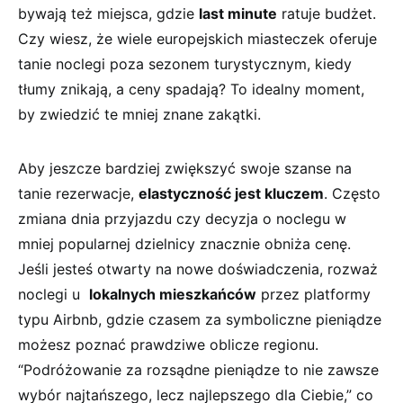
bywają też ‍miejsca, gdzie
last minute
ratuje​ budżet.
Czy wiesz, ⁣że‌ wiele europejskich‌ miasteczek oferuje
⁤tanie noclegi poza sezonem turystycznym, ⁢kiedy
tłumy znikają, a ceny spadają?⁣ To idealny moment,
by zwiedzić‌ te mniej znane zakątki.
Aby ‍jeszcze bardziej zwiększyć ‍swoje szanse ‍na
tanie ‌rezerwacje,‍
elastyczność ⁣jest kluczem
. Często⁤
zmiana dnia przyjazdu czy decyzja o noclegu​ w
mniej​ popularnej‌ dzielnicy⁢ znacznie obniża cenę.
‍Jeśli jesteś otwarty na⁣ nowe doświadczenia, rozważ
noclegi‌ u ​
lokalnych mieszkańców
przez platformy
typu Airbnb,​ gdzie⁣ czasem za⁣ symboliczne pieniądze
możesz poznać prawdziwe oblicze regionu.
“Podróżowanie za rozsądne pieniądze to nie zawsze
wybór najtańszego, lecz najlepszego dla Ciebie,” co