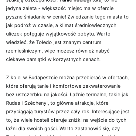
jedyna ⁢zaleta ‍- ‌większość miejsc ma w‍ ofercie
pyszne ⁤śniadanie w ⁢cenie! ‌Zwiedzanie tego miasta to
jak podróż⁤ w czasie, a klimat średniowiecznych
⁣uliczek⁤ potęguje wyjątkowość pobytu. ‌Warto
wiedzieć, że Toledo jest​ znanym centrum
‍rzemieślniczym,​ więc możesz również ⁢nabyć
ciekawe pamiątki w korzystnych cenach.
Z ‍kolei w Budapeszcie można przebierać w ofertach,
które oferują tanie‍ i komfortowe‌ zakwaterowanie
‍bez uszczerbku na ‌jakości. Łaźnie termalne,⁣ takie jak
Rudas i Széchenyi, to ‌główne atrakcje, które
przyciągają ⁢turystów przez cały rok. Interesujące jest
⁤to,‌ że wiele hosteli oferuje zniżki na​ wejście do‍ tych
łaźni dla swoich gości. Warto zastanowić się, czy