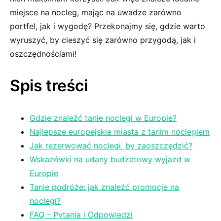
⁤miejsce⁤ na ‍nocleg, mając ⁣na uwadze zarówno
portfel, jak i wygodę?​ Przekonajmy⁤ się,⁢ gdzie warto
⁤wyruszyć,⁤ by cieszyć się zarówno przygodą, jak i
oszczędnościami!
Spis treści
Gdzie⁣ znaleźć tanie‌ noclegi w ⁢Europie?
Najlepsze europejskie‌ miasta z tanim ​noclegiem
Jak ​rezerwować noclegi, by ⁣zaoszczędzić?
Wskazówki na​ udany budżetowy ⁤wyjazd w
Europie
Tanie podróże:⁢ jak⁣ znaleźć promocje na
noclegi?
FAQ – ‍Pytania i ‌Odpowiedzi