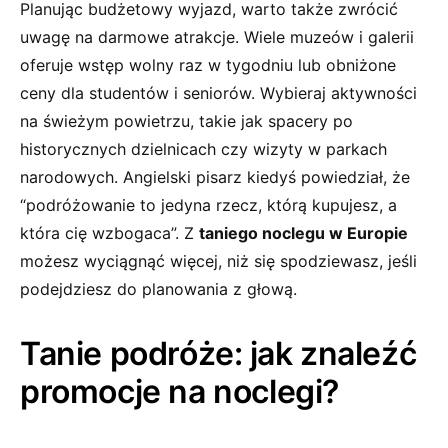
Planując ‍budżetowy wyjazd, warto także zwrócić
uwagę na​ darmowe⁢ atrakcje. Wiele muzeów i⁤ galerii⁤
oferuje wstęp wolny raz w tygodniu lub⁤ obniżone
ceny dla studentów i seniorów.⁣ Wybieraj aktywności
na świeżym powietrzu,⁣ takie jak spacery po
⁣historycznych ⁤dzielnicach⁣ czy ‍wizyty w parkach
narodowych. Angielski ⁤pisarz ⁢kiedyś powiedział, że
“podróżowanie to jedyna rzecz,⁤ którą kupujesz, a
która cię wzbogaca”. Z​
taniego ⁢noclegu‍ w Europie
możesz wyciągnąć ⁤więcej, niż się⁢ spodziewasz, jeśli‌
podejdziesz do planowania z głową.
Tanie​ podróże:⁣ jak znaleźć
promocje na noclegi?