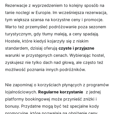
Rezerwacje z wyprzedzeniem to kolejny sposób na⁢
tanie noclegi w​ Europie. ⁤Im wcześniejsza rezerwacja,⁤
tym większa szansa na⁣ korzystne ceny i ‍promocje.
⁣Warto ​też przemyśleć podróżowanie poza sezonem
turystycznym, gdy tłumy maleją, a ceny spadają.
Hostele, które kiedyś kojarzyły ⁢się ⁤z niskim
standardem, dzisiaj oferują
czyste ⁤i przyjazne
⁣
warunki‌ w przystępnych ⁢cenach. Wybierając hostel,
zyskujesz nie tylko dach nad ⁤głową,​ ale często też
‍możliwość poznania innych podróżników.
Nie zapominaj o korzyściach płynących z programów
lojalnościowych.
Regularne​ korzystanie
⁤ z ⁣jednej
platformy bookingowej może przynieść zniżki i
bonusy. Przydatne‌ mogą ‌być też ⁢specjalne kody
promocyjne,⁤ które pozwalają na obniżenie ceny