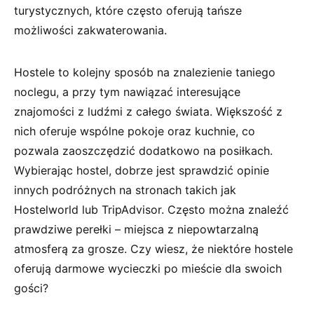
turystycznych, które często oferują tańsze
możliwości zakwaterowania.
Hostele to⁣ kolejny sposób na⁤ znalezienie ⁤taniego‍
noclegu, a‍ przy tym nawiązać interesujące
znajomości ⁤z ludźmi z całego świata. Większość⁤ z
nich ​oferuje wspólne pokoje ​oraz​ kuchnie, co
pozwala zaoszczędzić dodatkowo na ​posiłkach.
Wybierając hostel, ⁢dobrze‍ jest sprawdzić ⁤opinie‍
innych podróżnych na‍ stronach takich jak
Hostelworld ⁤lub TripAdvisor. ⁣Często można znaleźć​
prawdziwe⁢ perełki – miejsca z niepowtarzalną
atmosferą za​ grosze. ‍Czy wiesz, ​że niektóre hostele
oferują ‌darmowe ⁢wycieczki‍ po ⁢mieście dla swoich
gości?