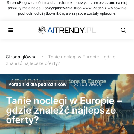
Strona/Blog w całości ma charakter reklamowy, a zamieszczone na niej
artykuły mają na celu pozycjonowanie stron www. Żaden z wpisów nie
pochodzi od użytkowników, a wszystkie zostały opłacone.
Strona główna
Tanie noclegi w Europie – gdzie
znaleźć najlepsze oferty?
Poradniki dla podróżników
103 views
Tanie noclegi w Europie –
gdzie znaleźć najlepsze
oferty?