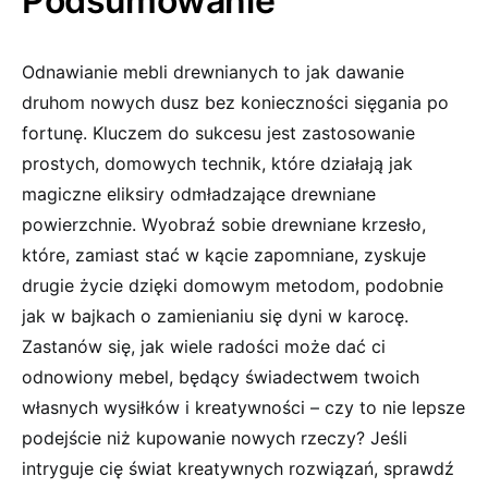
Podsumowanie
Odnawianie mebli drewnianych to jak dawanie
druhom nowych dusz bez konieczności sięgania po ​
fortunę. Kluczem do sukcesu jest zastosowanie
prostych, domowych technik, ⁤które działają jak
magiczne eliksiry odmładzające drewniane
powierzchnie. ⁤Wyobraź sobie drewniane krzesło,
które, zamiast stać w kącie ‍zapomniane, zyskuje
drugie⁣ życie dzięki ⁣domowym ⁤metodom, podobnie⁣
jak ⁣w bajkach ​o zamienianiu się dyni‌ w karocę.
Zastanów się, jak‍ wiele radości może dać ci
odnowiony mebel, będący‍ świadectwem twoich
własnych wysiłków⁣ i kreatywności – czy to ‍nie lepsze
podejście niż kupowanie ⁣nowych rzeczy? Jeśli
intryguje cię świat kreatywnych rozwiązań, sprawdź