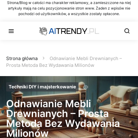
Strona/Blog w całości ma charakter reklamowy, a zamieszczone na niej
artykuły mają na celu pozycjonowanie stron www. Żaden z wpisów nie
pochodzi od użytkowników, a wszystkie zostały opłacone.
Strona główna
Odnawianie Mebli Drewnianych –
Prosta Metoda Bez Wydawania Milionów
Techniki DIY i majsterkowanie
Odnawianie Mebli
Drewnianych – Prosta
Metoda Bez Wydawania
Milionów