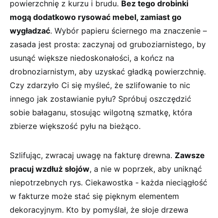
powierzchnię z kurzu ​i brudu.
Bez tego drobinki
mogą dodatkowo rysować mebel, zamiast go
wygładzać
. Wybór papieru ściernego ma znaczenie⁢ –
zasada jest prosta: zaczynaj od gruboziarnistego, by
⁢usunąć większe niedoskonałości, a‍ kończ na
drobnoziarnistym, aby uzyskać gładką powierzchnię.
Czy zdarzyło Ci się myśleć,⁤ że szlifowanie to nic‌
innego jak zostawianie pyłu? Spróbuj​ oszczędzić
sobie bałaganu, stosując wilgotną szmatkę, która
zbierze⁢ większość pyłu na bieżąco.
Szlifując, zwracaj uwagę na fakturę drewna.
Zawsze
pracuj wzdłuż słojów
, a nie w poprzek, ⁣aby uniknąć
niepotrzebnych rys. Ciekawostka -​ każda nieciągłość
w fakturze może stać się pięknym elementem
dekoracyjnym. Kto by pomyślał, że słoje drzewa