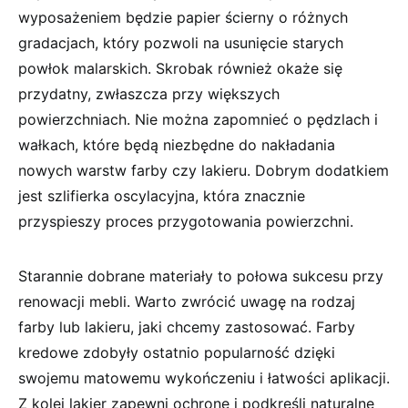
wyposażeniem będzie ⁢papier ścierny o różnych
gradacjach, który ⁤pozwoli na usunięcie starych
powłok malarskich. Skrobak również okaże ‌się
‌przydatny, zwłaszcza przy większych
powierzchniach. Nie można zapomnieć o pędzlach i
wałkach, które będą niezbędne do nakładania
⁢nowych warstw farby czy lakieru. Dobrym dodatkiem
jest szlifierka oscylacyjna, która znacznie
przyspieszy proces przygotowania powierzchni.
Starannie dobrane materiały to‍ połowa ⁣sukcesu przy
renowacji mebli. Warto⁤ zwrócić uwagę na rodzaj
farby⁣ lub lakieru, jaki chcemy zastosować. Farby
kredowe ⁤zdobyły ostatnio popularność dzięki
⁤swojemu matowemu​ wykończeniu i łatwości aplikacji.
Z kolei lakier zapewni ochronę i podkreśli ​naturalne