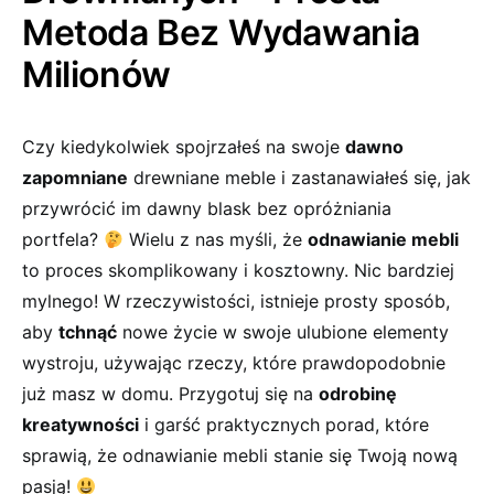
Metoda Bez Wydawania
Milionów
Czy kiedykolwiek spojrzałeś na swoje
dawno
zapomniane
drewniane meble i zastanawiałeś się, jak
⁢przywrócić im dawny blask bez opróżniania
portfela?⁤
Wielu z nas myśli, że
odnawianie mebli
to proces skomplikowany i ⁤kosztowny. Nic bardziej
mylnego! W rzeczywistości, istnieje prosty‍ sposób,
aby
tchnąć
nowe życie w swoje ulubione elementy
‍wystroju,​ używając rzeczy, które prawdopodobnie
już masz w domu. Przygotuj się na
odrobinę
kreatywności
i garść praktycznych porad, które
sprawią, że odnawianie mebli stanie się Twoją nową
pasją! ⁤