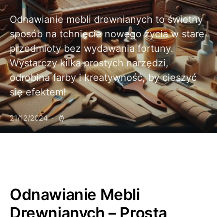
Odnawianie mebli drewnianych to świetny
sposób na tchnięcie nowego życia w stare
przedmioty bez wydawania fortuny.
Wystarczy kilka prostych narzędzi,
odrobina farby i kreatywność, by cieszyć
się efektem!
21/12/2024
Odnawianie Mebli
Drewnianych – Prosta