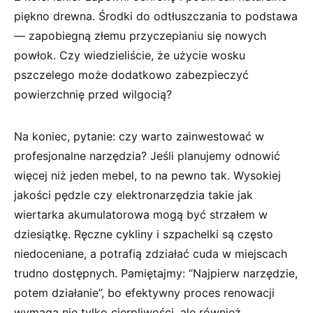
piękno drewna. Środki do odtłuszczania to podstawa
— zapobiegną złemu przyczepianiu ⁤się nowych
powłok. Czy wiedzieliście, że użycie wosku
pszczelego może ⁣dodatkowo zabezpieczyć
powierzchnię przed⁤ wilgocią?
Na koniec, pytanie: czy warto zainwestować w
profesjonalne narzędzia? Jeśli planujemy odnowić
więcej niż jeden mebel, to na pewno tak. Wysokiej
jakości‍ pędzle czy elektronarzędzia⁢ takie jak
wiertarka akumulatorowa mogą być strzałem w
dziesiątkę. Ręczne cykliny i​ szpachelki są‌ często
niedoceniane, a potrafią zdziałać cuda w miejscach
trudno dostępnych. Pamiętajmy: “Najpierw narzędzie,
potem działanie”, bo efektywny⁣ proces renowacji
wymaga nie tylko cierpliwości, ale również