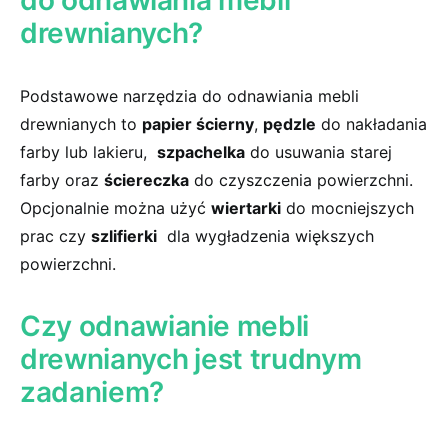
do odnawiania mebli
drewnianych?
Podstawowe⁣ narzędzia do odnawiania mebli
drewnianych to
papier ścierny
,
pędzle
do nakładania
farby lub lakieru, ‌
szpachelka
do usuwania starej
farby oraz
ściereczka
do czyszczenia powierzchni.
Opcjonalnie można⁢ użyć
wiertarki
do mocniejszych‍
prac czy
szlifierki
⁤ dla wygładzenia większych
powierzchni.
Czy odnawianie‍ mebli​
drewnianych⁤ jest trudnym
zadaniem?