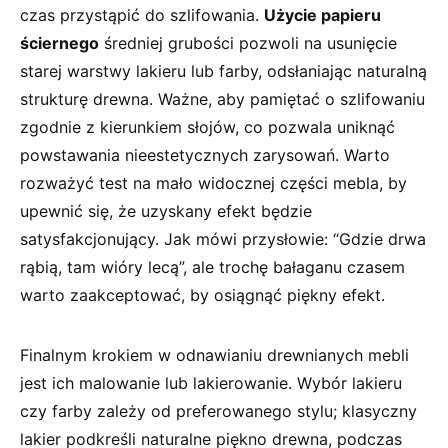
czas ​przystąpić do szlifowania.‌
Użycie papieru
ściernego
średniej grubości pozwoli na usunięcie
starej warstwy lakieru lub farby, odsłaniając naturalną
strukturę drewna. Ważne, aby pamiętać o szlifowaniu
zgodnie z kierunkiem słojów, co pozwala uniknąć
powstawania nieestetycznych zarysowań.‍ Warto
rozważyć test na mało widocznej części mebla, by
upewnić się, że uzyskany efekt będzie
satysfakcjonujący. Jak mówi przysłowie: “Gdzie drwa
⁣rąbią, tam wióry lecą”, ⁤ale ⁤trochę‍ bałaganu czasem
warto⁢ zaakceptować, by osiągnąć piękny efekt.
Finalnym krokiem w odnawianiu drewnianych mebli
jest ich malowanie ⁢lub ⁤lakierowanie. Wybór lakieru
czy farby zależy od preferowanego stylu; klasyczny
⁣lakier podkreśli naturalne piękno drewna, podczas