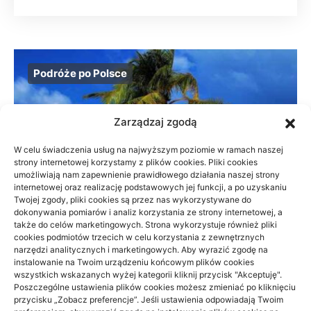
Podróże po Polsce
Zarządzaj zgodą
W celu świadczenia usług na najwyższym poziomie w ramach naszej
strony internetowej korzystamy z plików cookies. Pliki cookies
umożliwiają nam zapewnienie prawidłowego działania naszej strony
internetowej oraz realizację podstawowych jej funkcji, a po uzyskaniu
Twojej zgody, pliki cookies są przez nas wykorzystywane do
dokonywania pomiarów i analiz korzystania ze strony internetowej, a
także do celów marketingowych. Strona wykorzystuje również pliki
cookies podmiotów trzecich w celu korzystania z zewnętrznych
narzędzi analitycznych i marketingowych. Aby wyrazić zgodę na
instalowanie na Twoim urządzeniu końcowym plików cookies
wszystkich wskazanych wyżej kategorii kliknij przycisk "Akceptuję".
Beskid Śląski: widokowe szlaki na 1
Poszczególne ustawienia plików cookies możesz zmieniać po kliknięciu
dzień — wybór trasy
przycisku „Zobacz preferencje”. Jeśli ustawienia odpowiadają Twoim