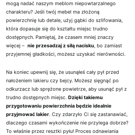
mogą nadać naszym meblom niepowtarzalnego
charakteru? ⁢Jeśli twój mebel ma złożoną
powierzchnię lub detale, użyj gąbki do szlifowania,
która dopasuje się⁣ do ⁢kształtu miejsc trudno
dostępnych. Pamiętaj, że czasem mniej znaczy
więcej – ⁤
nie przesadzaj ⁣z siłą nacisku
, bo zamiast
przyjemnej gładkości, możesz uzyskać nierówności.
Na koniec upewnij się, że usunąłeś cały‌ pył przed
nałożeniem lakieru czy bejcy. Możesz sięgnąć po
odkurzacz lub sprężone powietrze, aby usunąć pył z
trudno⁤ dostępnych miejsc.
Dzięki takiemu
przygotowaniu powierzchnia będzie idealnie
przyjmować lakier
. Czy zdarzyło Ci​ się ⁤zastanawiać,
dlaczego ⁣czasami wykończenie⁤ nie ⁤przylega dobrze?
To właśnie przez‌ resztki pyłu! Proces odnawiania