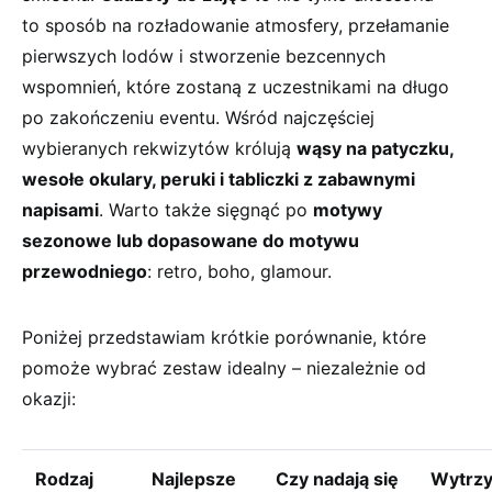
to sposób na rozładowanie atmosfery, przełamanie
pierwszych lodów i stworzenie bezcennych
wspomnień, które zostaną z uczestnikami na długo
po zakończeniu eventu. Wśród najczęściej
wybieranych rekwizytów królują
wąsy na patyczku,
wesołe okulary, peruki i tabliczki z zabawnymi
napisami
. Warto także sięgnąć po
motywy
sezonowe lub dopasowane do motywu
przewodniego
: retro, boho, glamour.
Poniżej przedstawiam krótkie porównanie, które
pomoże wybrać zestaw idealny – niezależnie od
okazji:
Rodzaj
Najlepsze
Czy nadają się
Wytrz