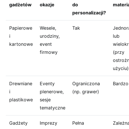
gadżetów
okazje
do
materi
personalizacji?
Papierowe
Wesele,
Tak
Jedno
i
urodziny,
lub
kartonowe
event
wielok
firmowy
(przy
ostroż
użyciu)
Drewniane
Eventy
Ograniczona
Bardzo
i
plenerowe,
(np. grawer)
plastikowe
sesje
tematyczne
Gadżety
Imprezy
Pełna
Zależn