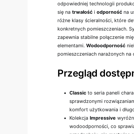
odpowiedniej technologii produkc
się na
trwałość
i
odporność
na u
różne klasy ścieralności, które 
konkretnych pomieszczeniach. Sys
zapewnia stabilne połączenie mi
elementami.
Wodoodporność
nie
pomieszczeniach narażonych na o
Przegląd dostępn
Classic
to seria paneli char
sprawdzonymi rozwiązaniami
komfort użytkowania i długo
Kolekcja
Impressive
wyróżni
wodoodporności, co sprawi