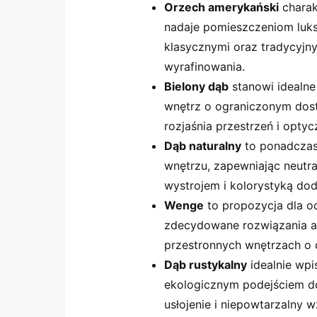
Orzech amerykański
charak
nadaje pomieszczeniom luks
klasycznymi oraz tradycyjny
wyrafinowania.
Bielony dąb
stanowi idealne
wnętrz o ograniczonym dost
rozjaśnia przestrzeń i optyc
Dąb naturalny
to ponadczas
wnętrzu, zapewniając neutr
wystrojem i kolorystyką do
Wenge
to propozycja dla od
zdecydowane rozwiązania ar
przestronnych wnętrzach o d
Dąb rustykalny
idealnie wpi
ekologicznym podejściem do
usłojenie i niepowtarzalny w