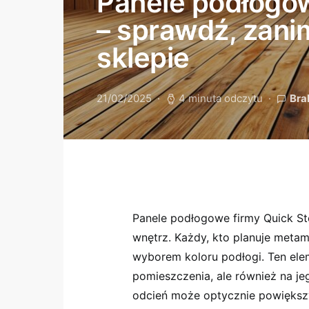
Panele podłogow
– sprawdź, zani
sklepie
21/02/2025
4 minuta odczytu
Bra
Panele podłogowe firmy Quick St
wnętrz. Każdy, kto planuje meta
wyborem koloru podłogi. Ten ele
pomieszczenia, ale również na je
odcień może optycznie powiększy