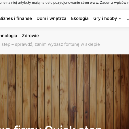
one na niej artykuły mają na celu pozycjonowanie stron www. Żaden z wpisów n
Biznes i finanse
Dom i wnętrza
Ekologia
Gry i hobby
L
hnologia
Zdrowie
 step – sprawdź, zanim wydasz fortunę w sklepie