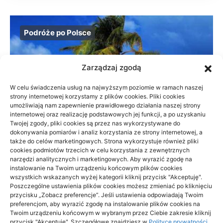
Podróże po Polsce
Zarządzaj zgodą
W celu świadczenia usług na najwyższym poziomie w ramach naszej
strony internetowej korzystamy z plików cookies. Pliki cookies
umożliwiają nam zapewnienie prawidłowego działania naszej strony
internetowej oraz realizację podstawowych jej funkcji, a po uzyskaniu
Twojej zgody, pliki cookies są przez nas wykorzystywane do
dokonywania pomiarów i analiz korzystania ze strony internetowej, a
także do celów marketingowych. Strona wykorzystuje również pliki
cookies podmiotów trzecich w celu korzystania z zewnętrznych
narzędzi analitycznych i marketingowych. Aby wyrazić zgodę na
instalowanie na Twoim urządzeniu końcowym plików cookies
wszystkich wskazanych wyżej kategorii kliknij przycisk "Akceptuję".
Beskid Śląski: widokowe szlaki na 1
Poszczególne ustawienia plików cookies możesz zmieniać po kliknięciu
dzień — wybór trasy
przycisku „Zobacz preferencje”. Jeśli ustawienia odpowiadają Twoim
preferencjom, aby wyrazić zgodę na instalowanie plików cookies na
Twoim urządzeniu końcowym w wybranym przez Ciebie zakresie kliknij
18/06/2026
przycisk "Akceptuję". Szczegółowe znajdziesz w
Polityce prywatności
.