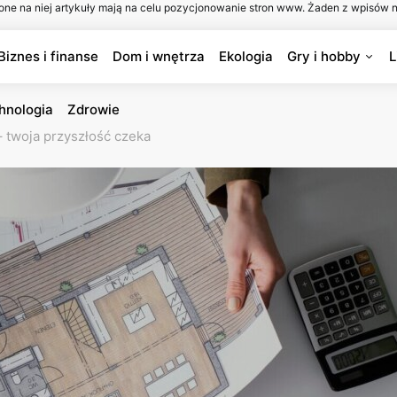
one na niej artykuły mają na celu pozycjonowanie stron www. Żaden z wpisów n
Biznes i finanse
Dom i wnętrza
Ekologia
Gry i hobby
L
hnologia
Zdrowie
 twoja przyszłość czeka