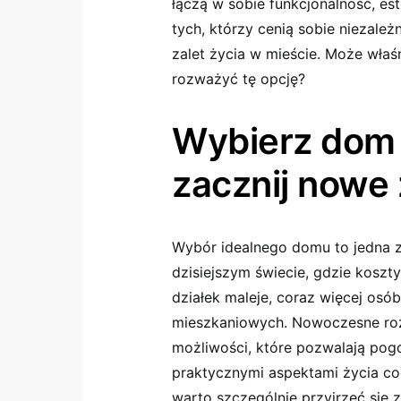
łączą w sobie funkcjonalność, es
tych, którzy cenią sobie niezale
zalet życia w mieście. Może wła
rozważyć tę opcję?
Wybierz dom 
zacznij nowe 
Wybór idealnego domu to jedna z
dzisiejszym świecie, gdzie koszt
działek maleje, coraz więcej osó
mieszkaniowych. Nowoczesne rozw
możliwości, które pozwalają po
praktycznymi aspektami życia co
warto szczególnie przyjrzeć się z