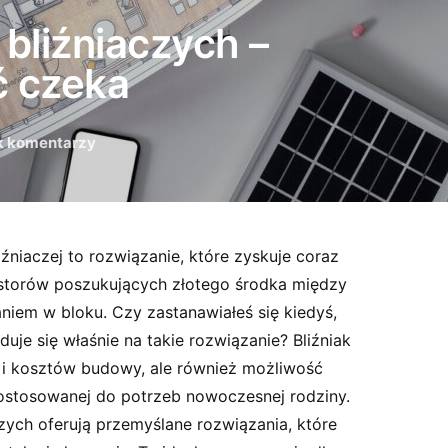
bliźniaczych –
ć czeka
k komentarzy
niaczej to rozwiązanie, które zyskuje coraz
storów poszukujących złotego środka między
em w bloku. Czy zastanawiałeś się kiedyś,
uje się właśnie na takie rozwiązanie? Bliźniak
a i kosztów budowy, ale również możliwość
dostosowanej do potrzeb nowoczesnej rodziny.
ych oferują przemyślane rozwiązania, które