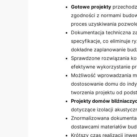
Gotowe projekty
przechodz
zgodności z normami budowl
proces uzyskiwania pozwol
Dokumentacja techniczna za
specyfikacje, co eliminuje 
dokładne zaplanowanie bud
Sprawdzone rozwiązania kon
efektywne wykorzystanie pr
Możliwość wprowadzania mo
dostosowanie domu do indy
tworzenia projektu od pods
Projekty domów bliźniaczy
dotyczące izolacji akustycz
Znormalizowana dokumentac
dostawcami materiałów bu
Krótszy czas realizacji inw