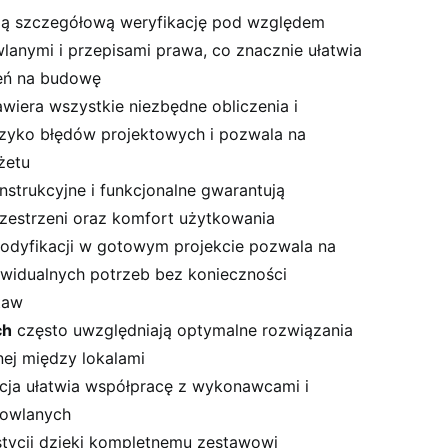
ą szczegółową weryfikację pod względem
anymi i przepisami prawa, co znacznie ułatwia
eń na budowę
wiera wszystkie niezbędne obliczenia i
ryzyko błędów projektowych i pozwala na
żetu
strukcyjne i funkcjonalne gwarantują
zestrzeni oraz komfort użytkowania
dyfikacji w gotowym projekcie pozwala na
widualnych potrzeb bez konieczności
taw
ch
często uwzględniają optymalne rozwiązania
nej między lokalami
ja ułatwia współpracę z wykonawcami i
dowlanych
estycji dzięki kompletnemu zestawowi