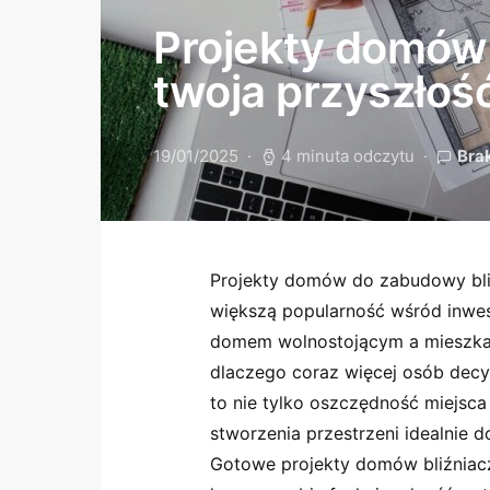
Projekty domów 
twoja przyszłoś
19/01/2025
4 minuta odczytu
Bra
Projekty domów do zabudowy bliź
większą popularność wśród inwe
domem wolnostojącym a mieszkani
dlaczego coraz więcej osób decyd
to nie tylko oszczędność miejsc
stworzenia przestrzeni idealnie 
Gotowe projekty domów bliźniacz