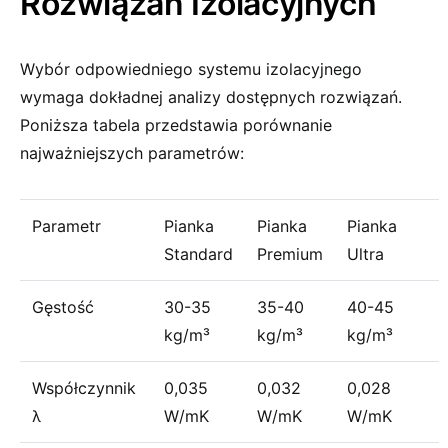
Rozwiązań Izolacyjnych
Wybór odpowiedniego systemu izolacyjnego
wymaga dokładnej analizy dostępnych rozwiązań.
Poniższa tabela przedstawia porównanie
najważniejszych parametrów:
Parametr
Pianka
Pianka
Pianka
Standard
Premium
Ultra
Gęstość
30-35
35-40
40-45
kg/m³
kg/m³
kg/m³
Współczynnik
0,035
0,032
0,028
λ
W/mK
W/mK
W/mK