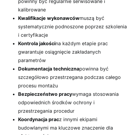
powinny być regularnie serwisowane i
kalibrowane
Kwalifikacje wykonawców
muszą być
systematycznie podnoszone poprzez szkolenia
i certyfikacje
Kontrola jakości
na każdym etapie prac
gwarantuje osiągnięcie zakładanych
parametrów
Dokumentacja techniczna
powinna być
szczegółowo przestrzegana podczas całego
procesu montażu
Bezpieczeństwo pracy
wymaga stosowania
odpowiednich środków ochrony i
przestrzegania procedur
Koordynacja prac
z innymi ekipami
budowlanymi ma kluczowe znaczenie dla