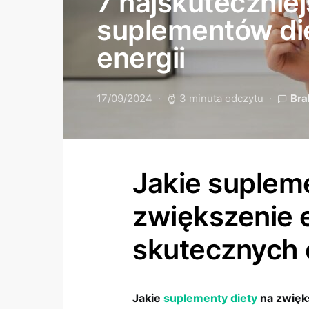
7 najskutecznie
suplementów die
energii
17/09/2024
3 minuta odczytu
Bra
Jakie supleme
zwiększenie e
skutecznych 
Jakie
suplementy diety
na zwięk