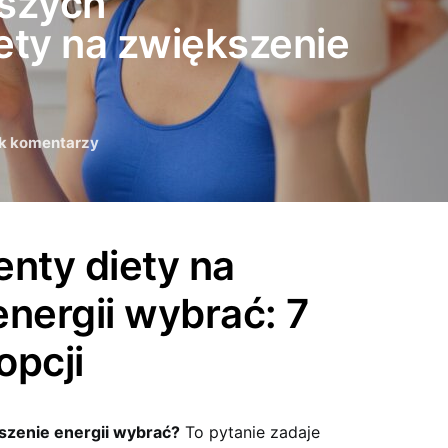
jszych
ty na zwiększenie
k komentarzy
nty diety na
nergii wybrać: 7
opcji
szenie energii wybrać?
To pytanie zadaje