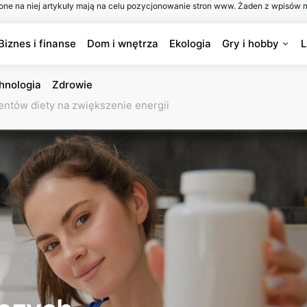
one na niej artykuły mają na celu pozycjonowanie stron www. Żaden z wpisów n
Biznes i finanse
Dom i wnętrza
Ekologia
Gry i hobby
L
hnologia
Zdrowie
entów diety na zwiększenie energii