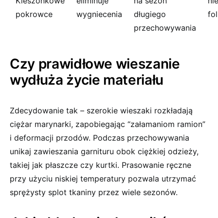
Kieszonkowe
eliminuje
na sezon
ni
pokrowce
wygniecenia
długiego
fol
przechowywania
Czy prawidłowe wieszanie
wydłuża życie materiału
Zdecydowanie tak – szerokie wieszaki rozkładają
ciężar marynarki, zapobiegając “załamaniom ramion”
i deformacji przodów. Podczas przechowywania
unikaj zawieszania garnituru obok ciężkiej odzieży,
takiej jak płaszcze czy kurtki. Prasowanie ręczne
przy użyciu niskiej temperatury pozwala utrzymać
sprężysty splot tkaniny przez wiele sezonów.