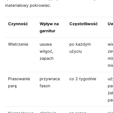
materiałowy pokrowiec.
Czynność
Wpływ na
Częstotliwość
Uw
garnitur
Wietrzenie
usuwa
po każdym
wi
wilgoć,
użyciu
ze
zapach
mi
mi
Prasowanie
przywraca
co 2 tygodnie
uż
parą
fason
pa
że
pa