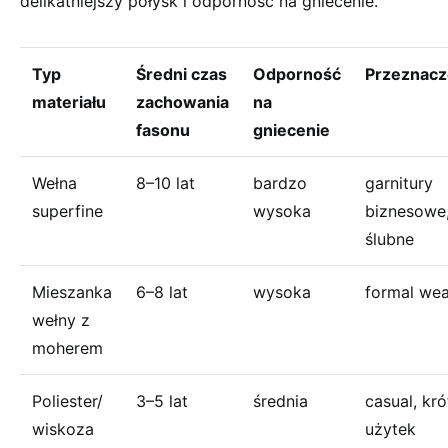
delikatniejszy połysk i odporność na gniecenie.
Typ
Średni czas
Odporność
Przeznacz
materiału
zachowania
na
fasonu
gniecenie
Wełna
8–10 lat
bardzo
garnitury
superfine
wysoka
biznesowe
ślubne
Mieszanka
6–8 lat
wysoka
formal wea
wełny z
moherem
Poliester/
3–5 lat
średnia
casual, kró
wiskoza
użytek