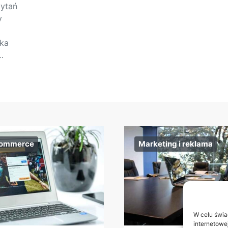
pytań
y
yka
…
commerce
Marketing i reklama
W celu świa
internetowe