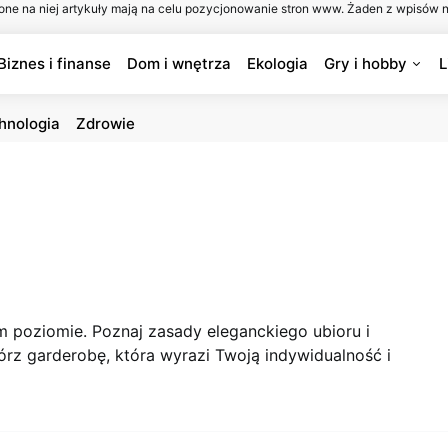
one na niej artykuły mają na celu pozycjonowanie stron www. Żaden z wpisów n
Biznes i finanse
Dom i wnętrza
Ekologia
Gry i hobby
L
hnologia
Zdrowie
m poziomie. Poznaj zasady eleganckiego ubioru i
rz garderobę, która wyrazi Twoją indywidualność i