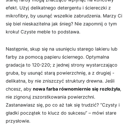
efekt. Użyj delikatnego detergentu i ściereczki ⁢z
mikrofibry, by usunąć wszelkie zabrudzenia. Marzy Ci
się biel nieskazitelna jak śnieg? ⁢Nie zapomnij o tym
kroku! Czyste meble to podstawa.
Następnie, skup się na usunięciu starego lakieru lub
farby za pomocą ⁣papieru ściernego. Optymalna
gradacja to⁢ 120-220; z jednej strony wystarczająco
gruba, by usunąć starą powierzchnię, a z drugiej ‌-
delikatna, by nie​ zniszczyć struktury drewna. ‍Jeśli
chcesz, aby‍
nowa farba równomiernie się rozłożyła
,
nie zignoruj zszorstkowania powierzchni.
Zastanawiasz się, po co aż tak się⁤ trudzić? “Czysty i
gładki początek⁢ to ⁤klucz do sukcesu” – mówi stare
przysłowie.