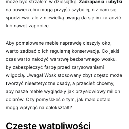
może być strzałem w dziesiątkę.
Zadrapania
i
ubytki
na powierzchni mogą⁢ przyjść szybciej, niż nam się
spodziewa, ale z niewielką uwagą da się im zaradzić
lub nawet zapobiec.
Aby pomalowane meble naprawdę cieszyły oko,
warto zadbać o ich regularną konserwację. Co jakiś
czas warto nałożyć‍ warstwę bezbarwnego wosku,
‍by zabezpieczyć farbę przed ‍zarysowaniami i
wilgocią. Uwaga! Wosk stosowany zbyt często może
tworzyć nieestetyczne osady, a przecież chcemy,
aby⁣ nasze ⁣meble wyglądały jak przysłowiowy milion
dolarów. Czy pomyślałeś o tym, jak małe detale
mogą ⁢wpłynąć na ‌całokształt?
Częste wątpliwości