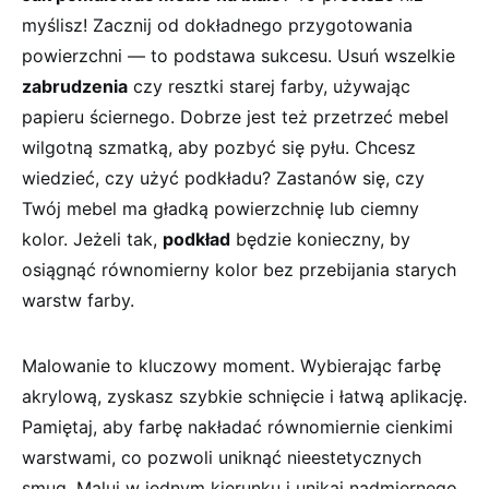
myślisz!⁣ Zacznij od dokładnego ‌przygotowania​
powierzchni — to podstawa‍ sukcesu. Usuń wszelkie
zabrudzenia
czy resztki starej farby, używając
papieru ściernego. Dobrze jest też przetrzeć mebel
⁢wilgotną szmatką, aby pozbyć się pyłu. Chcesz
wiedzieć, czy użyć ‌podkładu? Zastanów się, czy
Twój mebel ma​ gładką powierzchnię lub ciemny‌
kolor. Jeżeli tak,
podkład
będzie konieczny, by
osiągnąć równomierny kolor bez przebijania starych
warstw farby.
Malowanie to kluczowy ‌moment. Wybierając ‌farbę
akrylową, zyskasz‍ szybkie⁣ schnięcie i‍ łatwą aplikację.
Pamiętaj, ‌aby farbę nakładać równomiernie ⁤cienkimi
warstwami, co pozwoli uniknąć nieestetycznych
smug. Maluj ⁣w⁢ jednym kierunku i unikaj nadmiernego