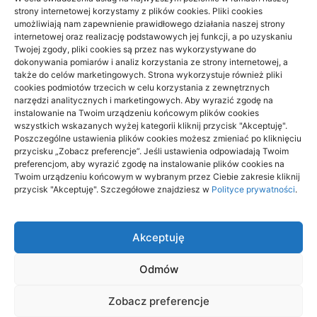
strony internetowej korzystamy z plików cookies. Pliki cookies
umożliwiają nam zapewnienie prawidłowego działania naszej strony
internetowej oraz realizację podstawowych jej funkcji, a po uzyskaniu
Twojej zgody, pliki cookies są przez nas wykorzystywane do
dokonywania pomiarów i analiz korzystania ze strony internetowej, a
także do celów marketingowych. Strona wykorzystuje również pliki
cookies podmiotów trzecich w celu korzystania z zewnętrznych
narzędzi analitycznych i marketingowych. Aby wyrazić zgodę na
instalowanie na Twoim urządzeniu końcowym plików cookies
wszystkich wskazanych wyżej kategorii kliknij przycisk "Akceptuję".
Beskid Śląski: widokowe szlaki na 1
Poszczególne ustawienia plików cookies możesz zmieniać po kliknięciu
dzień — wybór trasy
przycisku „Zobacz preferencje”. Jeśli ustawienia odpowiadają Twoim
preferencjom, aby wyrazić zgodę na instalowanie plików cookies na
Twoim urządzeniu końcowym w wybranym przez Ciebie zakresie kliknij
18/06/2026
przycisk "Akceptuję". Szczegółowe znajdziesz w
Polityce prywatności
.
Akceptuję
Odmów
aitrendy.pl
Zobacz preferencje
Wszelkie prawa zastrzeżone