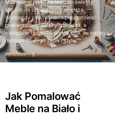
Malowanie mebli na biało to świetny
sposób na odświeżenie wnętrza.
Wystarczy odpowiednio przygotować
powierzchnię, nałożyć podkład, a
następnie farbę. To prosty krok do nadania
meblom nowego życia i stylu.
23/12/2024
Jak Pomalować
Meble na Biało ‌i