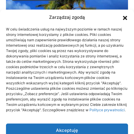
Zarządzaj zgodą
W celu świadczenia usług na najwyższym poziomie w ramach naszej
strony internetowej korzystamy z plików cookies. Pliki cookies
umożliwiają nam zapewnienie prawidłowego działania naszej strony
internetowej oraz realizację podstawowych jej funkcji, a po uzyskaniu
Twojej zgody, pliki cookies są przez nas wykorzystywane do
dokonywania pomiarów i analiz korzystania ze strony internetowej, a
także do celów marketingowych. Strona wykorzystuje również pliki
cookies podmiotów trzecich w celu korzystania z zewnętrznych
narzędzi analitycznych i marketingowych. Aby wyrazić zgodę na
instalowanie na Twoim urządzeniu końcowym plików cookies
wszystkich wskazanych wyżej kategorii kliknij przycisk "Akceptuję".
Beskid Śląski: widokowe szlaki na 1
Poszczególne ustawienia plików cookies możesz zmieniać po kliknięciu
dzień — wybór trasy
przycisku „Zobacz preferencje”. Jeśli ustawienia odpowiadają Twoim
preferencjom, aby wyrazić zgodę na instalowanie plików cookies na
Twoim urządzeniu końcowym w wybranym przez Ciebie zakresie kliknij
18/06/2026
przycisk "Akceptuję". Szczegółowe znajdziesz w
Polityce prywatności
.
Akceptuję