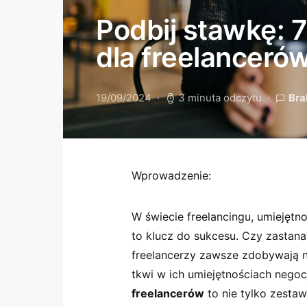
Podbij stawkę: 7
dla freelanceró
19/09/2024
3 minuta odczytu
Bra
Wprowadzenie:
W świecie freelancingu, umiejętno
to klucz do sukcesu. Czy zastana
freelancerzy zawsze zdobywają na
tkwi w ich umiejętnościach negoc
freelancerów
to nie tylko zestaw