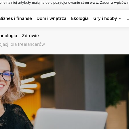
one na niej artykuły mają na celu pozycjonowanie stron www. Żaden z wpisów n
Biznes i finanse
Dom i wnętrza
Ekologia
Gry i hobby
L
hnologia
Zdrowie
jacji dla freelancerów