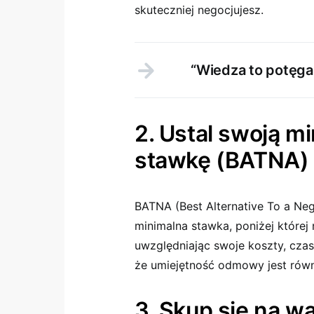
skuteczniej negocjujesz.
“Wiedza to potęga.
2. Ustal swoją m
stawkę (BATNA)
BATNA (Best Alternative To a Neg
minimalna stawka, poniżej której 
uwzględniając swoje koszty, czas 
że umiejętność odmowy jest równi
3. Skup się na wa