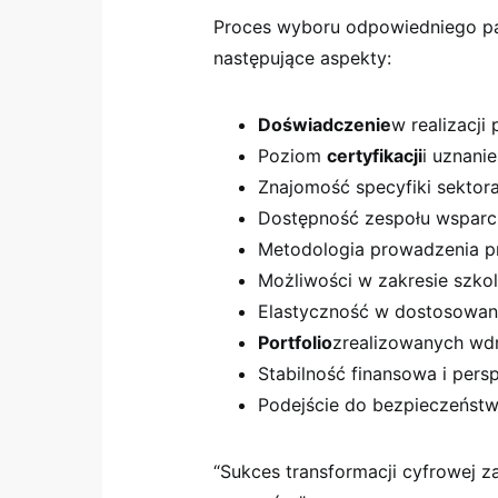
Proces wyboru odpowiedniego p
następujące aspekty:
Doświadczenie
w realizacji
Poziom
certyfikacji
i uznani
Znajomość specyfiki sektor
Dostępność zespołu wsparci
Metodologia prowadzenia pr
Możliwości w zakresie szkol
Elastyczność w dostosowani
Portfolio
zrealizowanych wd
Stabilność finansowa i pers
Podejście do bezpieczeństw
“Sukces transformacji cyfrowej z