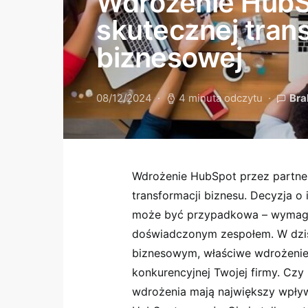
Wdrożenie HubS
skutecznej tran
biznesowej
08/12/2024
4 minuta odczytu
Bra
Wdrożenie HubSpot przez partner
transformacji biznesu. Decyzja o
może być przypadkowa – wymaga 
doświadczonym zespołem. W dzi
biznesowym, właściwe wdrożeni
konkurencyjnej Twojej firmy. Czy 
wdrożenia mają największy wpływ