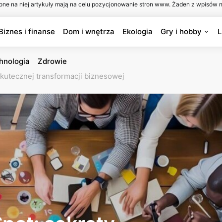
one na niej artykuły mają na celu pozycjonowanie stron www. Żaden z wpisów n
Biznes i finanse
Dom i wnętrza
Ekologia
Gry i hobby
L
hnologia
Zdrowie
kutecznej transformacji biznesowej