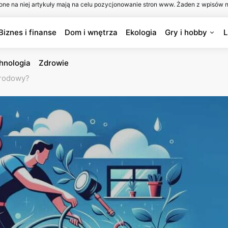
one na niej artykuły mają na celu pozycjonowanie stron www. Żaden z wpisów n
Biznes i finanse
Dom i wnętrza
Ekologia
Gry i hobby
L
hnologia
Zdrowie
grodowy?