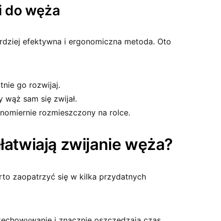
i do węża
ardziej efektywna i ergonomiczna metoda. Oto
tnie go rozwijaj.
y wąż sam się zwijał.
wnomiernie rozmieszczony na rolce.
ułatwiają zwijanie węża?
rto zaopatrzyć się w kilka przydatnych
zechowywanie i znacznie oszczędzają czas.