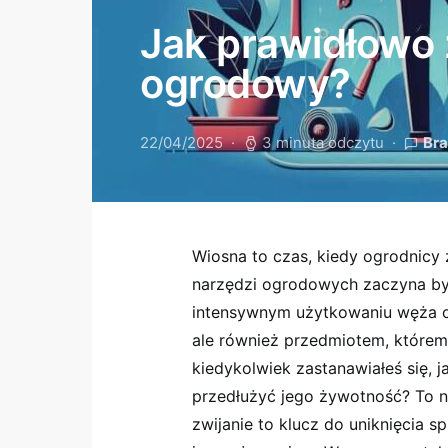
Jak prawidłowo 
ogrodowy?
22/04/2025
3 minuta odczytu
Br
Wiosna to czas, kiedy ogrodnicy z
narzędzi ogrodowych zaczyna by
intensywnym użytkowaniu węża og
ale również przedmiotem, którem
kiedykolwiek zastanawiałeś się,
przedłużyć jego żywotność? To ni
zwijanie to klucz do uniknięcia 