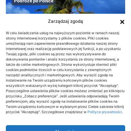
Podróże po Polsce
Zarządzaj zgodą
W celu świadczenia usług na najwyższym poziomie w ramach naszej
strony internetowej korzystamy z plików cookies. Pliki cookies
umożliwiają nam zapewnienie prawidłowego działania naszej strony
internetowej oraz realizację podstawowych jej funkcji, a po uzyskaniu
Twojej zgody, pliki cookies są przez nas wykorzystywane do
dokonywania pomiarów i analiz korzystania ze strony internetowej, a
także do celów marketingowych. Strona wykorzystuje również pliki
cookies podmiotów trzecich w celu korzystania z zewnętrznych
narzędzi analitycznych i marketingowych. Aby wyrazić zgodę na
instalowanie na Twoim urządzeniu końcowym plików cookies
wszystkich wskazanych wyżej kategorii kliknij przycisk "Akceptuję".
Beskid Śląski: widokowe szlaki na 1
Poszczególne ustawienia plików cookies możesz zmieniać po kliknięciu
dzień — wybór trasy
przycisku „Zobacz preferencje”. Jeśli ustawienia odpowiadają Twoim
preferencjom, aby wyrazić zgodę na instalowanie plików cookies na
Twoim urządzeniu końcowym w wybranym przez Ciebie zakresie kliknij
18/06/2026
przycisk "Akceptuję". Szczegółowe znajdziesz w
Polityce prywatności
.