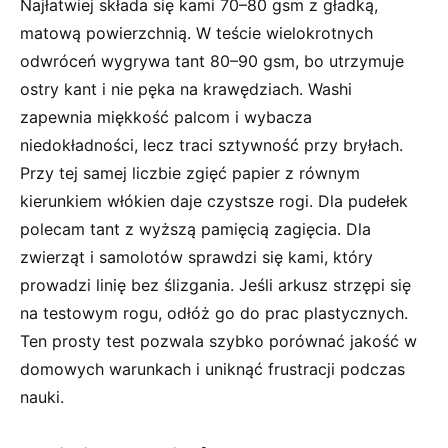
Najłatwiej składa się kami 70–80 gsm z gładką,
matową powierzchnią. W teście wielokrotnych
odwróceń wygrywa tant 80–90 gsm, bo utrzymuje
ostry kant i nie pęka na krawędziach. Washi
zapewnia miękkość palcom i wybacza
niedokładności, lecz traci sztywność przy bryłach.
Przy tej samej liczbie zgięć papier z równym
kierunkiem włókien daje czystsze rogi. Dla pudełek
polecam tant z wyższą pamięcią zagięcia. Dla
zwierząt i samolotów sprawdzi się kami, który
prowadzi linię bez ślizgania. Jeśli arkusz strzępi się
na testowym rogu, odłóż go do prac plastycznych.
Ten prosty test pozwala szybko porównać jakość w
domowych warunkach i uniknąć frustracji podczas
nauki.