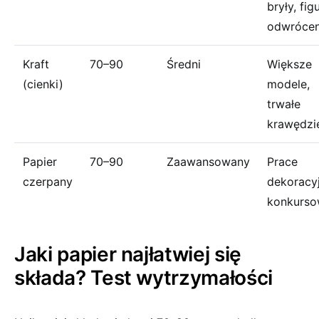
bryły, fig
odwrócen
Kraft
70–90
Średni
Większe
(cienki)
modele,
trwałe
krawędzi
Papier
70–90
Zaawansowany
Prace
czerpany
dekoracyj
konkurs
Jaki papier najłatwiej się
składa? Test wytrzymałości