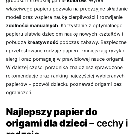
grubości i szerokiej gamie
kolorów
. Wybór
właściwego papieru pozwala na precyzyjne składanie
modeli oraz wspiera naukę cierpliwości i rozwijanie
zdolności manualnych
. Korzystanie z optymalnego
papieru ułatwia dzieciom naukę nowych kształtów i
pobudza
kreatywność
podczas zabawy. Bezpieczne
i przetestowane rodzaje papieru zmniejszają ryzyko
alergii oraz pomagają w prawidłowej nauce origami.
W dalszej części poradnika znajdziesz sprawdzone
rekomendacje oraz ranking najczęściej wybieranych
papierów – pozwól dziecku poznawać origami bez
ograniczeń.
Najlepszy papier do
origami dla dzieci
– cechy i