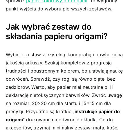
sprawdź
papier kolorowy do origami
. To wygodny
punkt wyjścia do wyboru pierwszych zestawów.
Jak wybrać zestaw do
składania papieru origami?
Wybierz zestaw z czytelną ikonografią i powtarzalną
jakością arkuszy. Szukaj kompletów z progresją
trudności i obustronnym kolorem, bo ułatwiają naukę
odwróceń. Sprawdź, czy rogi są równo cięte, bez
zadziorów. Warto, aby papier miał neutralne pH i
deklarację nietoksycznych barwników. Zwróć uwagę
na rozmiar: 20×20 cm dla startu i 15×15 cm dla
precyzji. Przydatne są krótkie „
instrukcje papier do
origami
” drukowane na odwrocie okładki. Co do
akcesoriów, trzymaj minimalny zestaw: mata, kość,