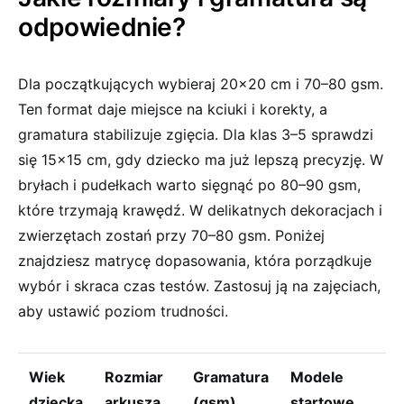
odpowiednie?
Dla początkujących wybieraj 20×20 cm i 70–80 gsm.
Ten format daje miejsce na kciuki i korekty, a
gramatura stabilizuje zgięcia. Dla klas 3–5 sprawdzi
się 15×15 cm, gdy dziecko ma już lepszą precyzję. W
bryłach i pudełkach warto sięgnąć po 80–90 gsm,
które trzymają krawędź. W delikatnych dekoracjach i
zwierzętach zostań przy 70–80 gsm. Poniżej
znajdziesz matrycę dopasowania, która porządkuje
wybór i skraca czas testów. Zastosuj ją na zajęciach,
aby ustawić poziom trudności.
Wiek
Rozmiar
Gramatura
Modele
dziecka
arkusza
(gsm)
startowe