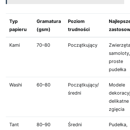
Typ
Gramatura
Poziom
Najlepsz
papieru
(gsm)
trudności
zastosow
Kami
70–80
Początkujący
Zwierzęta
samoloty,
proste
pudełka
Washi
60–80
Początkujący/
Modele
średni
dekoracyj
delikatne
zgięcia
Tant
80–90
Średni
Pudełka,