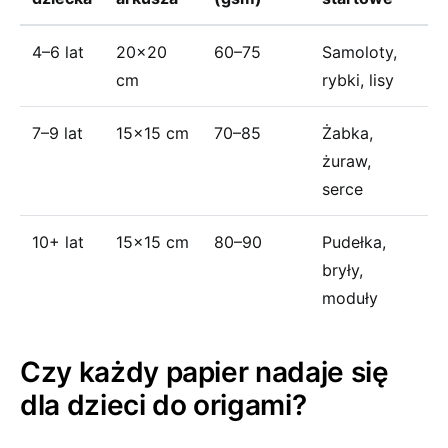
4–6 lat
20×20
60–75
Samoloty,
cm
rybki, lisy
7–9 lat
15×15 cm
70–85
Żabka,
żuraw,
serce
10+ lat
15×15 cm
80–90
Pudełka,
bryły,
moduły
Czy każdy papier nadaje się
dla dzieci do origami?