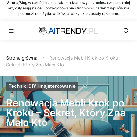
Strona/Blog w całości ma charakter reklamowy, a zamieszczone na niej
artykuły mają na celu pozycjonowanie stron www. Żaden z wpisów nie
pochodzi od użytkowników, a wszystkie zostały opłacone.
Strona główna
Renowacja Mebli Krok po Kroku –
Sekret, Który Zna Mało Kto
Techniki DIY i majsterkowanie
Renowacja Mebli Krok po
Kroku – Sekret, Który Zna
Mało Kto