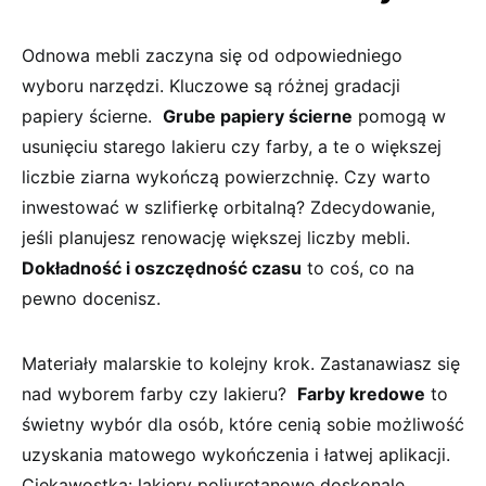
Odnowa‌ mebli zaczyna się od odpowiedniego
wyboru narzędzi. Kluczowe są różnej gradacji
papiery ścierne. ‍
Grube papiery ścierne
pomogą w
usunięciu starego lakieru czy ​farby, a te⁤ o większej
liczbie‍ ziarna wykończą powierzchnię. ‍Czy ‌warto⁣
inwestować w szlifierkę orbitalną? Zdecydowanie,
jeśli planujesz renowację większej⁣ liczby mebli.
Dokładność i oszczędność czasu
to coś, co na
pewno docenisz.
Materiały malarskie to kolejny ​krok. Zastanawiasz się
‍nad⁢ wyborem farby czy⁤ lakieru? ‍
Farby kredowe
to
świetny wybór​ dla osób, które cenią sobie możliwość
uzyskania matowego wykończenia‍ i łatwej aplikacji.
Ciekawostka: lakiery poliuretanowe ⁣doskonale