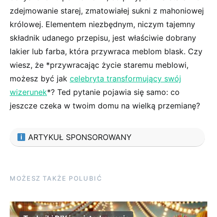
zdejmowanie starej, zmatowiałej sukni z ‍mahoniowej
królowej. ‍Elementem‌ niezbędnym, niczym tajemny
składnik udanego przepisu, jest właściwie⁢ dobrany
lakier‍ lub farba, która ‍przywraca meblom blask. Czy​
wiesz, że *przywracając‌ życie ​staremu meblowi,
możesz być jak
celebryta transformujący swój
⁢wizerunek
*?​ Ted pytanie pojawia ⁣się samo: co
jeszcze czeka w twoim domu na wielką przemianę?
ARTYKUŁ SPONSOROWANY
MOŻESZ TAKŻE POLUBIĆ