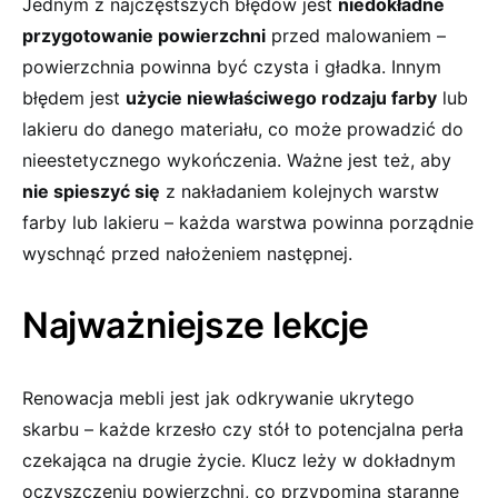
Jednym⁢ z najczęstszych błędów jest
niedokładne⁣
przygotowanie powierzchni
przed malowaniem⁤ –
powierzchnia powinna ⁢być czysta i gładka. Innym
błędem jest
użycie ‌niewłaściwego rodzaju farby
lub
lakieru do⁤ danego materiału, co może prowadzić do
nieestetycznego wykończenia. Ważne jest też, aby
nie ⁢spieszyć się
z nakładaniem kolejnych ​warstw
farby lub lakieru – ‌każda warstwa powinna porządnie
wyschnąć przed nałożeniem następnej.
Najważniejsze lekcje
Renowacja ​mebli jest jak odkrywanie ukrytego
skarbu ⁢– każde krzesło czy stół to potencjalna perła
czekająca na drugie ⁤życie. Klucz leży ​w dokładnym
oczyszczeniu powierzchni, co przypomina staranne