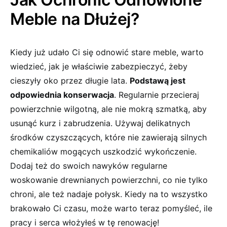
Meble na Dłużej?
Kiedy już udało Ci⁣ się odnowić stare meble, warto
wiedzieć, jak je właściwie ⁢zabezpieczyć, żeby⁤
cieszyły oko‌ przez ‍długie lata.⁢
Podstawą jest⁣
odpowiednia konserwacja
. Regularnie przecieraj
powierzchnie wilgotną, ale nie mokrą‌ szmatką, aby
usunąć kurz i zabrudzenia.⁤ Używaj delikatnych
środków ⁣czyszczących, które nie zawierają silnych
chemikaliów ⁣mogących uszkodzić wykończenie.
Dodaj też do ⁢swoich ⁢nawyków regularne
woskowanie drewnianych powierzchni, co‌ nie tylko
chroni, ale też nadaje połysk. Kiedy‌ na⁤ to​ wszystko
brakowało Ci czasu, ⁣może warto teraz pomyśleć, ile
pracy i serca włożyłeś w tę renowację!