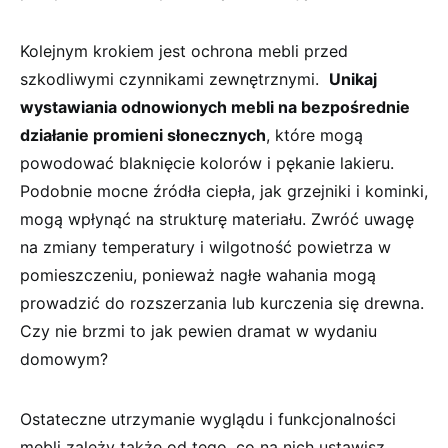
Kolejnym krokiem jest ochrona⁣ mebli⁢ przed‍
szkodliwymi czynnikami⁤ zewnętrznymi. ​
Unikaj
wystawiania⁣ odnowionych ⁣mebli na bezpośrednie ​
działanie promieni słonecznych
,⁣ które mogą
powodować blaknięcie kolorów ‍i pękanie lakieru.
Podobnie⁣ mocne źródła ⁢ciepła, jak ‍grzejniki i kominki,
mogą wpłynąć na strukturę materiału. Zwróć uwagę​
na zmiany temperatury i wilgotność powietrza w
pomieszczeniu,‍ ponieważ ⁤nagłe wahania mogą
‌prowadzić do rozszerzania lub⁢ kurczenia się​ drewna.
Czy ⁢nie brzmi to jak pewien dramat w wydaniu
domowym?
Ostateczne utrzymanie wyglądu⁤ i funkcjonalności
mebli ⁣zależy także od tego,⁤ co na nich ustawisz.