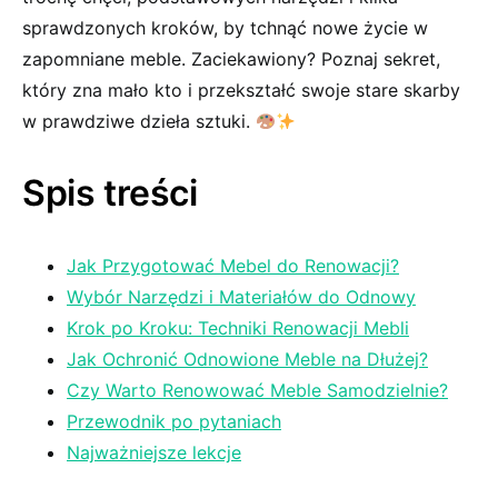
sprawdzonych ⁣kroków, by tchnąć​ nowe⁣ życie w ​
zapomniane meble. Zaciekawiony? Poznaj ⁢sekret,⁣
który zna mało kto ​i przekształć swoje stare skarby
w⁤ prawdziwe dzieła sztuki. ⁢
Spis treści
Jak Przygotować Mebel do Renowacji?
Wybór Narzędzi i Materiałów do Odnowy
Krok po Kroku: Techniki Renowacji Mebli
Jak Ochronić Odnowione‌ Meble ‍na Dłużej?
Czy Warto Renowować Meble Samodzielnie?
Przewodnik po pytaniach
Najważniejsze lekcje