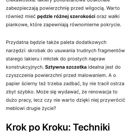
zabezpieczają powierzchnię przed wilgocią. Warto
również mieć
pędzle różnej szerokości
oraz wałki
piankowe, które zapewniają równomierne pokrycie.
Przydatna będzie⁤ także paleta dodatkowych
narzędzi: skrobak do ⁣usuwania trudnych​ fragmentów
starego⁢ lakieru i ⁢młotek do prostych‍ napraw
konstrukcyjnych.
Sztywna szczotka
idealna jest do
czyszczenia​ powierzchni ​przed malowaniem. ‍A o‍
papier ścierny też trzeba zadbać, by nie tracił ostrza
‌zbyt ⁣szybko. Może się wydawać, ⁢że⁢ renowacja to
dużo ⁢pracy, lecz ⁣czy nie ⁣warto dzięki niej przywrócić
meblowi drugie życie?
Krok po Kroku: Techniki