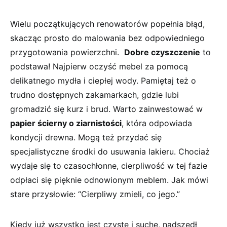
Wielu początkujących‍ renowatorów popełnia błąd,‍
skacząc prosto do malowania bez odpowiedniego
przygotowania powierzchni. ⁣
Dobre czyszczenie
to
podstawa! Najpierw oczyść mebel za pomocą
delikatnego mydła i ciepłej wody.‍ Pamiętaj też o
trudno dostępnych zakamarkach, gdzie lubi
gromadzić się kurz i brud. Warto zainwestować w
papier ścierny o ⁤ziarnistości
, która odpowiada
kondycji drewna. Mogą ⁤też ⁤przydać się
specjalistyczne środki do usuwania lakieru. Chociaż
wydaje ‍się to czasochłonne, cierpliwość w tej fazie
odpłaci się pięknie odnowionym meblem. ⁢Jak​ mówi⁤
stare⁤ przysłowie: “Cierpliwy zmieli, co jego.”
Kiedy już wszystko jest‍ czyste i suche, nadszedł⁤