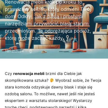
Renowacja mebli krok po kroku to
prawdziwy sekret, który odmieni Twój
dom! Odkryj, jak z pasją i prostymi
narzędziami przywrócić blask starym
przedmiotom. To odprężająca podróż,
którą może zacząć każdy.
19/12/2024
Czy
renowacja ⁢mebli
brzmi dla Ciebie jak
skomplikowana sztuka?
‍Wyobraź sobie, że Twoja
stara komoda odzyskuje⁣ dawny blask i​ staje się
ozdobą salonu. To możliwe, nawet jeśli nie jesteś
ekspertem z⁤ warsztatu stolarskiego! Wystarczy
trochę chęci, podstawowych narzędzi i kilka