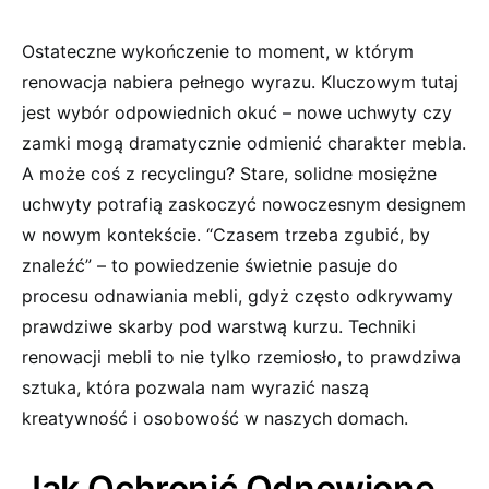
Ostateczne wykończenie to moment, w którym
renowacja nabiera pełnego wyrazu. Kluczowym tutaj
jest wybór odpowiednich okuć ‍– nowe ⁣uchwyty czy
zamki mogą dramatycznie odmienić charakter⁤ mebla.
A może coś z⁤ recyclingu? Stare, solidne ⁤mosiężne
uchwyty potrafią zaskoczyć nowoczesnym designem
w nowym kontekście.‍ “Czasem trzeba zgubić,⁢ by
znaleźć” –⁤ to powiedzenie świetnie pasuje do
procesu odnawiania mebli, gdyż często odkrywamy
prawdziwe skarby⁢ pod‌ warstwą kurzu.⁢ Techniki
renowacji mebli to nie tylko rzemiosło, to prawdziwa
sztuka, która pozwala nam⁣ wyrazić‌ naszą ​
kreatywność i osobowość w naszych domach.
Jak Ochronić Odnowione