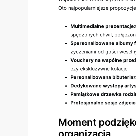
Oto najpopularniejsze propozycje
Multimedialne prezentacje
spędzonych chwil, połączon
Spersonalizowane albumy f
życzeniami od gości weseln
Vouchery na wspólne przeż
czy ekskluzywne kolacje
Personalizowana biżuteria
z
Dedykowane występy arty
Pamiątkowe drzewka rodzi
Profesjonalne sesje zdjęci
Moment podzięko
organizacja