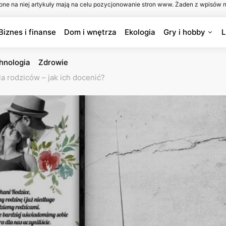
one na niej artykuły mają na celu pozycjonowanie stron www. Żaden z wpisów n
Biznes i finanse
Dom i wnętrza
Ekologia
Gry i hobby
L
hnologia
Zdrowie
a rodziców – jak ich docenić?