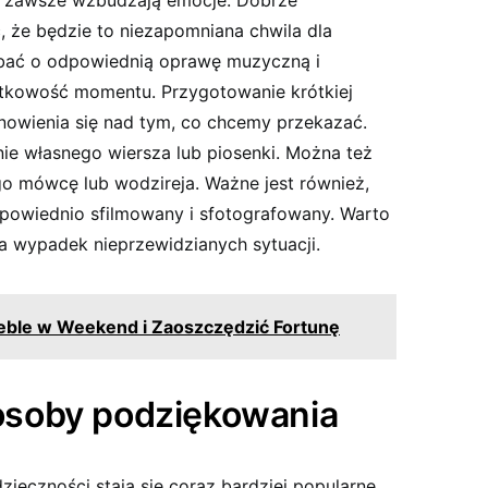
e zawsze wzbudzają emocje. Dobrze
 że będzie to niezapomniana chwila dla
bać o odpowiednią oprawę muzyczną i
jątkowość momentu. Przygotowanie krótkiej
owienia się nad tym, co chcemy przekazać.
nie własnego wiersza lub piosenki. Można też
o mówcę lub wodzireja. Ważne jest również,
owiednio sfilmowany i sfotografowany. Warto
a wypadek nieprzewidzianych sytuacji.
eble w Weekend i Zaoszczędzić Fortunę
soby podziękowania
ęczności stają się coraz bardziej popularne.