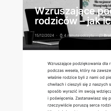
Wzruszające po
rodziców – jak i
15/12/2024
4 minuta odczytu
Bra
Wzruszające podziękowania dla 
podczas wesela, który na zawsze
właśnie rodzice byli z nami od p
chwilach i cieszyli się z naszyc
sposób wyrazić im swoją wdzięcz
i poświęcenia. Zastanawiasz się 
rzeczywiście poruszą serca rodzi