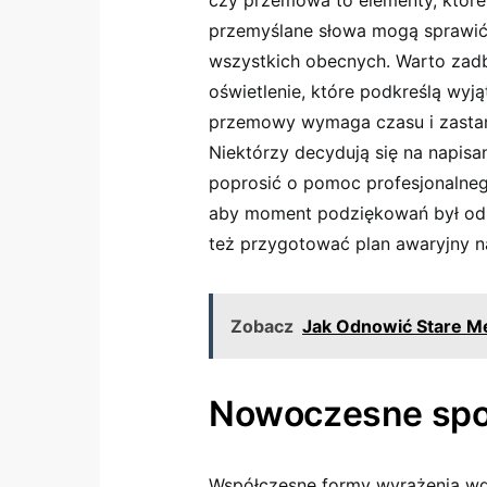
czy przemowa to elementy, któr
przemyślane słowa mogą sprawić,
wszystkich obecnych. Warto zad
oświetlenie, które podkreślą wy
przemowy wymaga czasu i zastan
Niektórzy decydują się na napisa
poprosić o pomoc profesjonalneg
aby moment podziękowań był odp
też przygotować plan awaryjny n
Zobacz
Jak Odnowić Stare M
Nowoczesne spo
Współczesne formy wyrażenia wdzi