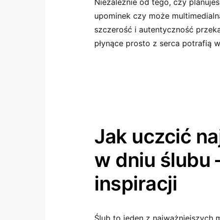
Niezależnie od tego, czy planuj
upominek czy może multimedialną
szczerość i autentyczność przek
płynące prosto z serca potrafią 
Jak uczcić n
w dniu ślubu 
inspiracji
Ślub to jeden z najważniejszych