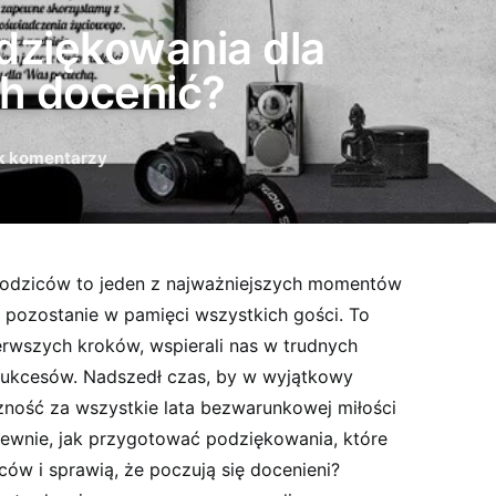
dziękowania dla
ch docenić?
k komentarzy
rodziców to jeden z najważniejszych momentów
 pozostanie w pamięci wszystkich gości. To
ierwszych kroków, wspierali nas w trudnych
h sukcesów. Nadszedł czas, by w wyjątkowy
ność za wszystkie lata bezwarunkowej miłości
pewnie, jak przygotować podziękowania, które
ców i sprawią, że poczują się docenieni?