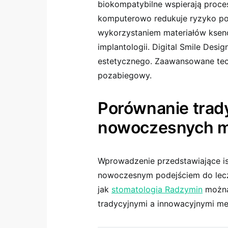
biokompatybilne wspierają proces
komputerowo redukuje ryzyko powi
wykorzystaniem materiałów ksen
implantologii. Digital Smile Des
estetycznego. Zaawansowane tech
pozabiegowy.
Porównanie trady
nowoczesnych m
Wprowadzenie przedstawiające is
nowoczesnym podejściem do lecz
jak
stomatologia Radzymin
można
tradycyjnymi a innowacyjnymi m