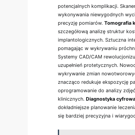
potencjalnych komplikacji. Skane
wykonywania niewygodnych wycis
precyzję pomiarów.
Tomografia 
szczegółową analizę struktur ko
implantologicznych. Sztuczna in
pomagając w wykrywaniu próchnic
Systemy CAD/CAM rewolucjonizuj
uzupełnień protetycznych. Nowoc
wykrywanie zmian nowotworowyc
znacząco redukuje ekspozycję p
oprogramowanie do analizy zdję
klinicznych.
Diagnostyka cyfrow
dokładniejsze planowanie leczenia
się bardziej precyzyjna i wiarygo