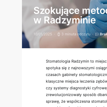
Szokujące meto
w Radzyminie
10/01/2025
3 minuta odczytu
Bra
Stomatologia Radzymin to miejsc
spotyka się z najnowszymi osiągn
czasach gabinety stomatologiczne
klasyczne miejsca leczenia zębó
czy systemy diagnostyki cyfrowej 
zrewolucjonizowały sposób dbania
sprawę, że współczesna stomatolog