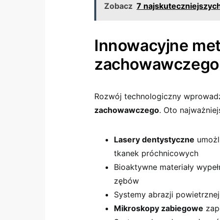
Zobacz
7 najskuteczniejszyc
Innowacyjne met
zachowawczego
Rozwój technologiczny wprowadz
zachowawczego
. Oto najważniej
Lasery dentystyczne
umożli
tkanek próchnicowych
Bioaktywne materiały wypełn
zębów
Systemy abrazji powietrznej
Mikroskopy zabiegowe
zape