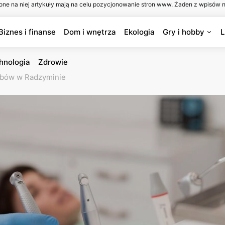
one na niej artykuły mają na celu pozycjonowanie stron www. Żaden z wpisów n
Biznes i finanse
Dom i wnętrza
Ekologia
Gry i hobby
L
hnologia
Zdrowie
ębów w Radzyminie