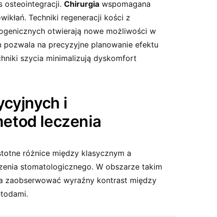
 osteointegracji.
Chirurgia
wspomagana
kłań. Techniki regeneracji kości z
ogenicznych otwierają nowe możliwości w
ign pozwala na precyzyjne planowanie efektu
niki szycia minimalizują dyskomfort
cyjnych i
etod leczenia
totne różnice między klasycznym a
enia stomatologicznego. W obszarze takim
 zaobserwować wyraźny kontrast między
etodami.