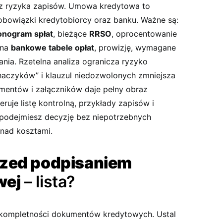
az ryzyka zapisów. Umowa kredytowa to
obowiązki kredytobiorcy oraz banku. Ważne są:
nogram spłat
, bieżące
RRSO
, oprocentowanie
 na
bankowe tabele opłat
, prowizję, wymagane
nia. Rzetelna analiza ogranicza ryzyko
aczyków” i klauzul niedozwolonych zmniejsza
umentów i załączników daje pełny obraz
ruje listę kontrolną, przykłady zapisów i
u podejmiesz decyzję bez niepotrzebnych
 nad kosztami.
rzed podpisaniem
wej
– lista?
i kompletności dokumentów kredytowych. Ustal