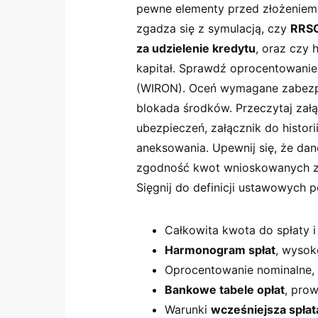
pewne elementy przed złożeniem 
zgadza się z symulacją, czy
RRS
za udzielenie kredytu
, oraz czy
kapitał. Sprawdź oprocentowanie 
(WIRON). Oceń wymagane zabezpiec
blokada środków. Przeczytaj załą
ubezpieczeń, załącznik do histori
aneksowania. Upewnij się, że da
zgodność kwot wnioskowanych z 
Sięgnij do definicji ustawowych p
Całkowita kwota do spłaty 
Harmonogram spłat
, wysoko
Oprocentowanie nominalne,
Bankowe tabele opłat
, prow
Warunki
wcześniejsza spłat