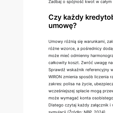
Zadbaj o spójność kwot w całym
Czy każdy kredyto
umowę?
Umowy różnią się warunkami, załą
różne wzorce, a pośrednicy dodaj
może mieć odmienny harmonogram
całkowity koszt. Zwróć uwagę na
Sprawdź wskaźnik referencyjny w
WIRON zmienia sposób liczenia ra
zakres: polisa na życie, ubezpie
wcześniejszej spłacie mogą prze
może wymagać konta osobistego 
Dlatego czytaj każdy załącznik i
symulacji (Źródło: NBP, 2024).