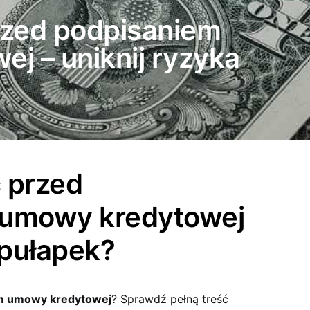
rzed podpisaniem
j – uniknij ryzyka
 przed
 umowy kredytowej
 pułapek?
em umowy kredytowej
? Sprawdź pełną treść