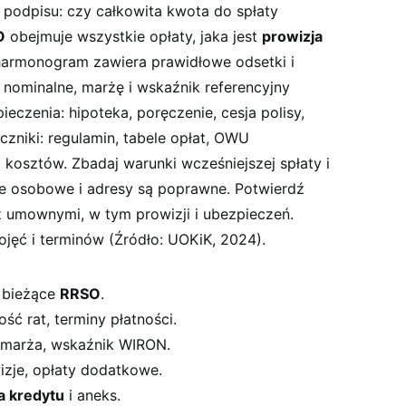
podpisu: czy całkowita kwota do spłaty
O
obejmuje wszystkie opłaty, jaka jest
prowizja
 harmonogram zawiera prawidłowe odsetki i
nominalne, marżę i wskaźnik referencyjny
zenia: hipoteka, poręczenie, cesja polisy,
czniki: regulamin, tabele opłat, OWU
i kosztów. Zbadaj warunki wcześniejszej spłaty i
ne osobowe i adresy są poprawne. Potwierdź
umownymi, w tym prowizji i ubezpieczeń.
ojęć i terminów (Źródło: UOKiK, 2024).
i bieżące
RRSO
.
ść rat, terminy płatności.
 marża, wskaźnik WIRON.
izje, opłaty dodatkowe.
a kredytu
i aneks.