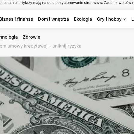
one na niej artykuły mają na celu pozycjonowanie stron www. Żaden z wpisów n
Biznes i finanse
Dom i wnętrza
Ekologia
Gry i hobby
L
hnologia
Zdrowie
em umowy kredytowej – uniknij ryzyka