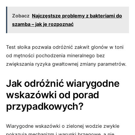
Zobacz
Najczęstsze problemy z bakteriami do
szamba – jak je rozpoznać
Test słoika pozwala odróżnić zakwit glonów w toni
od mętności pochodzenia mineralnego bez
zwiększania ryzyka gwałtownej zmiany parametrów.
Jak odróżnić wiarygodne
wskazówki od porad
przypadkowych?
Wiarygodne wskazówki o zielonej wodzie zwykle
pokazują mechanizm i warunki brzegowe, a nie