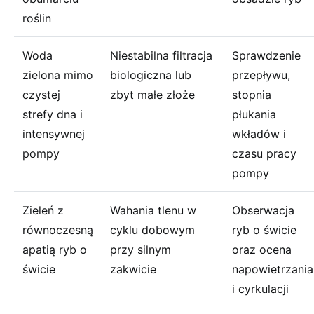
roślin
Woda
Niestabilna filtracja
Sprawdzenie
zielona mimo
biologiczna lub
przepływu,
czystej
zbyt małe złoże
stopnia
strefy dna i
płukania
intensywnej
wkładów i
pompy
czasu pracy
pompy
Zieleń z
Wahania tlenu w
Obserwacja
równoczesną
cyklu dobowym
ryb o świcie
apatią ryb o
przy silnym
oraz ocena
świcie
zakwicie
napowietrzania
i cyrkulacji