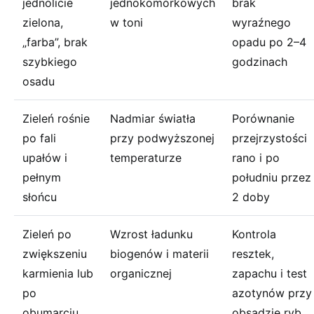
jednolicie
jednokomórkowych
brak
zielona,
w toni
wyraźnego
„farba”, brak
opadu po 2–4
szybkiego
godzinach
osadu
Zieleń rośnie
Nadmiar światła
Porównanie
po fali
przy podwyższonej
przejrzystości
upałów i
temperaturze
rano i po
pełnym
południu przez
słońcu
2 doby
Zieleń po
Wzrost ładunku
Kontrola
zwiększeniu
biogenów i materii
resztek,
karmienia lub
organicznej
zapachu i test
po
azotynów przy
obumarciu
obsadzie ryb