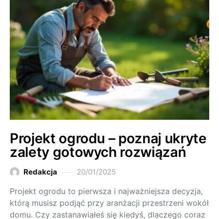
Projekt ogrodu – poznaj ukryte
zalety gotowych rozwiązań
Redakcja
20/01/2025
Projekt ogrodu to pierwsza i najważniejsza decyzja,
którą musisz podjąć przy aranżacji przestrzeni wokół
domu. Czy zastanawiałeś się kiedyś, dlaczego coraz