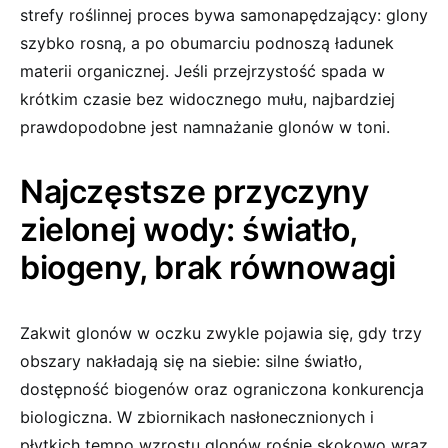
strefy roślinnej proces bywa samonapędzający: glony
szybko rosną, a po obumarciu podnoszą ładunek
materii organicznej. Jeśli przejrzystość spada w
krótkim czasie bez widocznego mułu, najbardziej
prawdopodobne jest namnażanie glonów w toni.
Najczęstsze przyczyny
zielonej wody: światło,
biogeny, brak równowagi
Zakwit glonów w oczku zwykle pojawia się, gdy trzy
obszary nakładają się na siebie: silne światło,
dostępność biogenów oraz ograniczona konkurencja
biologiczna. W zbiornikach nasłonecznionych i
płytkich tempo wzrostu glonów rośnie skokowo wraz