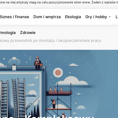
one na niej artykuły mają na celu pozycjonowanie stron www. Żaden z wpisów n
Biznes i finanse
Dom i wnętrza
Ekologia
Gry i hobby
L
hnologia
Zdrowie
owy przewodnik po montażu i bezpieczeństwie pracy
iews