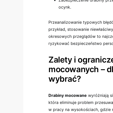
Zabezpieczenie drabiny prze
ocynk.
Przeanalizowanie typowych błęd
przykład, stosowanie niewłaściwyc
okresowych przeglądów to najczę
ryzykować bezpieczeństwo perso
Zalety i ogranicz
mocowanych – dl
wybrać?
Drabiny mocowane
wyróżniają si
która eliminuje problem przesuwan
w pracy na wysokościach, gdzie