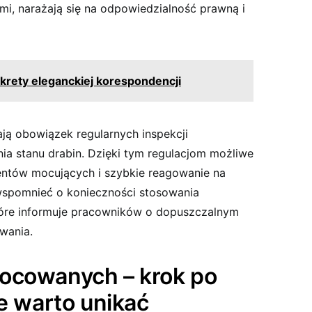
i, narażają się na odpowiedzialność prawną i
krety eleganckiej korespondencji
ą obowiązek regularnych inspekcji
a stanu drabin. Dzięki tym regulacjom możliwe
entów mocujących i szybkie reagowanie na
 wspomnieć o konieczności stosowania
óre informuje pracowników o dopuszczalnym
wania.
ocowanych – krok po
re warto unikać