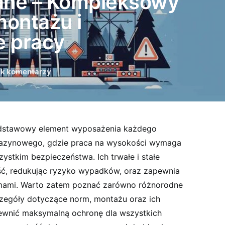
ane – Kompleksowy
ontażu i
e pracy
ak komentarzy
dstawowy element wyposażenia każdego
azynowego, gdzie praca na wysokości wymaga
ystkim bezpieczeństwa. Ich trwałe i stałe
ść, redukując ryzyko wypadków, oraz zapewnia
mami. Warto zatem poznać zarówno różnorodne
szczegóły dotyczące norm, montażu oraz ich
ewnić maksymalną ochronę dla wszystkich