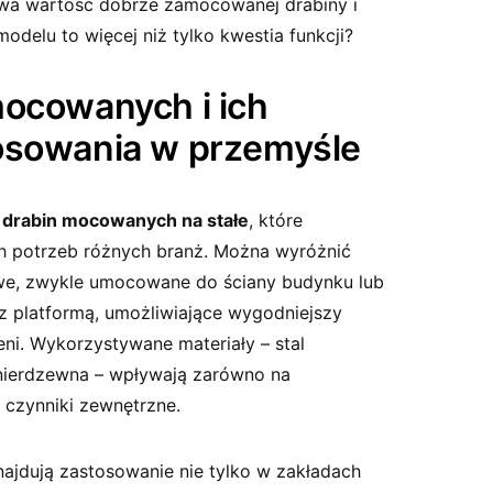
iwa wartość dobrze zamocowanej drabiny i
delu to więcej niż tylko kwestia funkcji?
mocowanych i ich
osowania w przemyśle
y
drabin mocowanych na stałe
, które
h potrzeb różnych branż. Można wyróżnić
we, zwykle umocowane do ściany budynku lub
z platformą, umożliwiające wygodniejszy
eni. Wykorzystywane materiały – stal
nierdzewna – wpływają zarówno na
 czynniki zewnętrzne.
jdują zastosowanie nie tylko w zakładach