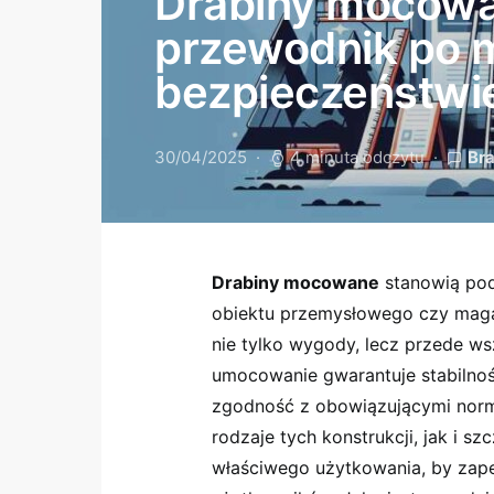
Drabiny mocow
przewodnik po m
bezpieczeństwi
30/04/2025
4 minuta odczytu
Br
Drabiny mocowane
stanowią po
obiektu przemysłowego czy mag
nie tylko wygody, lecz przede wsz
umocowanie gwarantuje stabilno
zgodność z obowiązującymi nor
rodzaje tych konstrukcji, jak i 
właściwego użytkowania, by zap