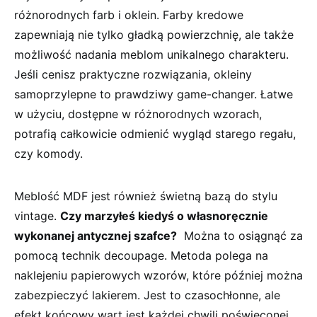
różnorodnych farb i oklein. Farby kredowe
zapewniają nie tylko gładką powierzchnię, ale także
możliwość ⁣nadania meblom unikalnego charakteru.
Jeśli cenisz praktyczne ⁣rozwiązania, okleiny
samoprzylepne to prawdziwy game-changer. Łatwe
w użyciu, dostępne w różnorodnych wzorach,
potrafią ⁣całkowicie ⁤odmienić wygląd⁣ starego regału,⁢
czy ⁣komody.
Meblość MDF jest również świetną bazą do stylu
vintage.
Czy marzyłeś kiedyś o własnoręcznie
wykonanej antycznej szafce?
‌ Można ⁢to osiągnąć⁣ za
pomocą technik decoupage. Metoda polega ⁢na
naklejeniu papierowych wzorów, które później można
zabezpieczyć lakierem. Jest to czasochłonne, ale
efekt końcowy wart ‍jest każdej chwili poświęconej