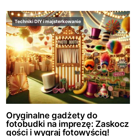
Techniki DIY i majsterkowanie
Oryginalne gadżety do
fotobudki na imprezę: Zaskocz
gości i wygraj fotowyścig!