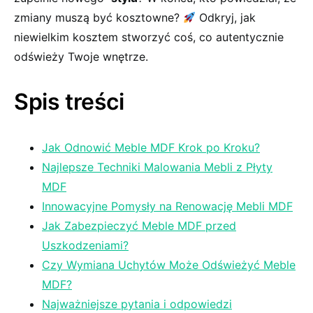
‌zmiany muszą być kosztowne?
Odkryj, ‍jak
niewielkim kosztem stworzyć coś, co autentycznie
odświeży Twoje wnętrze.
Spis treści
Jak Odnowić ​Meble MDF Krok po Kroku?
Najlepsze Techniki Malowania Mebli z Płyty
MDF
Innowacyjne Pomysły na Renowację Mebli MDF
Jak Zabezpieczyć Meble MDF przed​
Uszkodzeniami?
Czy Wymiana ⁤Uchytów Może Odświeżyć Meble
MDF?
Najważniejsze pytania i odpowiedzi