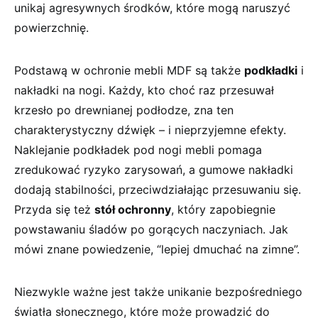
unikaj agresywnych ‌środków, które mogą naruszyć
powierzchnię.
Podstawą w ochronie mebli MDF są także
podkładki
i
nakładki na nogi. Każdy,⁢ kto choć raz przesuwał
krzesło po drewnianej podłodze, zna ten
charakterystyczny dźwięk⁣ – i nieprzyjemne efekty.
Naklejanie⁢ podkładek pod nogi mebli pomaga
zredukować ryzyko zarysowań, a gumowe nakładki
⁣dodają stabilności, przeciwdziałając przesuwaniu się.
Przyda się też
stół ochronny
, który zapobiegnie‌
powstawaniu śladów po gorących‌ naczyniach. Jak
mówi znane powiedzenie, “lepiej ‍dmuchać na zimne”.
Niezwykle ważne jest także unikanie bezpośredniego
światła słonecznego, które⁣ może prowadzić do