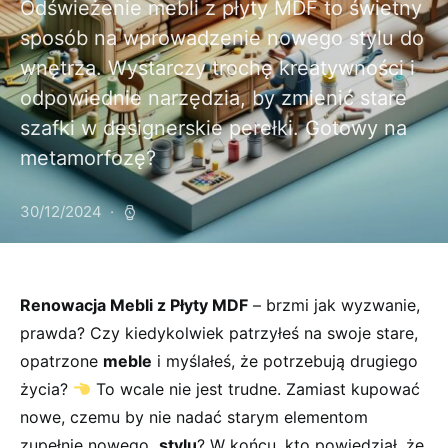
Odświeżenie mebli z płyty MDF to świetny
sposób na wprowadzenie nowego stylu do
wnętrza. Wystarczy trochę kreatywności i
odpowiednie narzędzia, by zmienić stare
szafki w designerskie perełki. Gotowy na
metamorfozę?
30/12/2024
Renowacja Mebli⁤ z ⁢Płyty ⁤MDF
– brzmi jak wyzwanie,⁤
prawda? Czy kiedykolwiek ‍patrzyłeś na‍ swoje stare,
⁤opatrzone
meble
i myślałeś, że potrzebują drugiego
‌życia?
​To wcale nie⁤ jest trudne. Zamiast kupować
nowe, czemu by nie nadać ​starym elementom
zupełnie nowego ⁤
stylu
? W końcu, kto powiedział, że