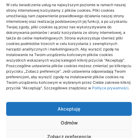
W celu świadczenia usług na najwyższym poziomie w ramach naszej
strony internetowej korzystamy z plików cookies. Pliki cookies
umożliwiają nam zapewnienie prawidłowego działania naszej strony
internetowej oraz realizację podstawowych jej funkcji, a po uzyskaniu
Twojej zgody, pliki cookies są przez nas wykorzystywane do
dokonywania pomiarów i analiz korzystania ze strony internetowej, a
także do celów marketingowych. Strona wykorzystuje również pliki
cookies podmiotów trzecich w celu korzystania z zewnętrznych
narzędzi analitycznych i marketingowych. Aby wyrazić zgodę na
instalowanie na Twoim urządzeniu końcowym plików cookies
wszystkich wskazanych wyżej kategorii kliknij przycisk "Akceptuję".
Beskid Śląski: widokowe szlaki na 1
Poszczególne ustawienia plików cookies możesz zmieniać po kliknięciu
dzień — wybór trasy
przycisku „Zobacz preferencje”. Jeśli ustawienia odpowiadają Twoim
preferencjom, aby wyrazić zgodę na instalowanie plików cookies na
Twoim urządzeniu końcowym w wybranym przez Ciebie zakresie kliknij
18/06/2026
przycisk "Akceptuję". Szczegółowe znajdziesz w
Polityce prywatności
.
Akceptuję
Odmów
aitrendy.pl
Zobacz preferencje