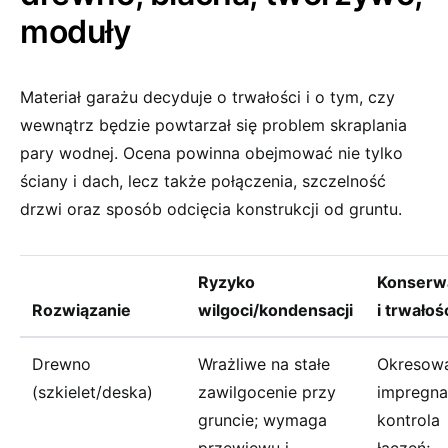
moduły
Materiał garażu decyduje o trwałości i o tym, czy
wewnątrz będzie powtarzał się problem skraplania
pary wodnej. Ocena powinna obejmować nie tylko
ściany i dach, lecz także połączenia, szczelność
drzwi oraz sposób odcięcia konstrukcji od gruntu.
Ryzyko
Konserw
Rozwiązanie
wilgoci/kondensacji
i trwałoś
Drewno
Wrażliwe na stałe
Okresow
(szkielet/deska)
zawilgocenie przy
impregnac
gruncie; wymaga
kontrola