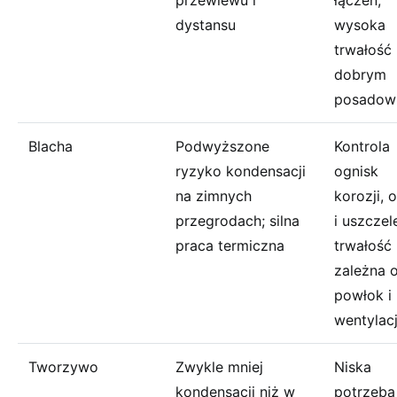
przewiewu i
łączeń;
dystansu
wysoka
trwałość
dobrym
posadowi
Blacha
Podwyższone
Kontrola
ryzyko kondensacji
ognisk
na zimnych
korozji, 
przegrodach; silna
i uszczel
praca termiczna
trwałość
zależna 
powłok i
wentylacj
Tworzywo
Zwykle mniej
Niska
kondensacji niż w
potrzeba