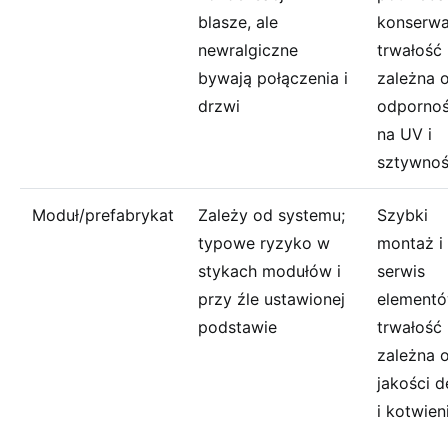
blasze, ale
konserwac
newralgiczne
trwałość
bywają połączenia i
zależna 
drzwi
odpornoś
na UV i
sztywnoś
Moduł/prefabrykat
Zależy od systemu;
Szybki
typowe ryzyko w
montaż i
stykach modułów i
serwis
przy źle ustawionej
elementó
podstawie
trwałość
zależna 
jakości d
i kotwien